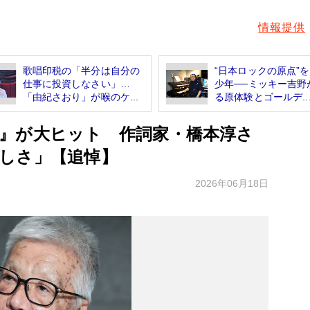
情報提供
歌唱印税の「半分は自分の
“日本ロックの原点”
仕事に投資しなさい」…
少年──ミッキー吉野
「由紀さおり」が喉のケ...
る原体験とゴールデ..
』が大ヒット 作詞家・橋本淳さ
しさ」【追悼】
2026年06月18日