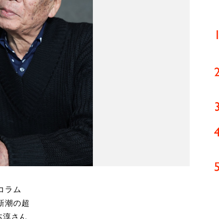
コラム
新潮の超
本淳さん