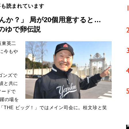
事も読まれています
んか？」 局が20個用意すると…
のゆで卵伝説
板東英二
に今もや
ゴンズで
績と共に
ソードで
活躍の場を
「THE ビッグ！」ではメイン司会に。桂文珍と笑