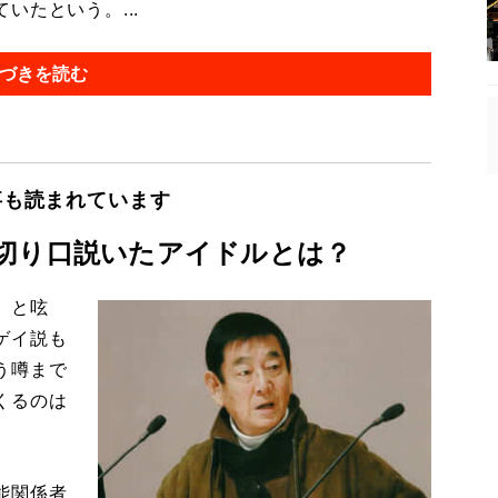
たという。...
づきを読む
事も読まれています
切り口説いたアイドルとは？
」と呟
ゲイ説も
う噂まで
くるのは
能関係者