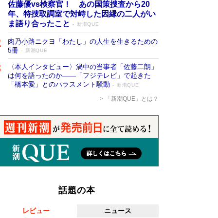
佐藤優vs検察官！ あの国策捜査から20
年、特捜取調室で対峙した因縁の二人がい
ま語り合ったこと
新潮QUE
肉乃小路ニクヨ「わたし」の人生を生きるための
5冊
新潮QUE
〈本人インタビュー〉渦中の当事者「佐藤二朗」
は何を語ったのか――「フジテレビ」で起きた
「橋本愛」とのハラスメント騒動
新潮QUE
「新潮QUE」とは？
話題の本
レビュー
ニュース