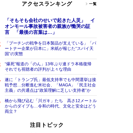
アクセスランキング
一覧
「そもそも会社のせいで起きた人災」 イ
オンモール事故被害者の親族が慟哭の証
言 「最後の言葉は…」
「プーチンの戦争を日本製品が支えている」「パ
ートナー企業が日本に」米紙が報じた“スパイ天
国”の実態
“爆死”報道の「のん」13年ぶり連ドラ本格復帰
それでも視聴者の評判が上々な理由
遂に「トランプ氏」最低支持率でも中間選挙は接
戦予想…分断進む米社会、「MAGA」「民主社会
主義」の共通点は“政策理解に乏しい支持者”か
橋から飛び込む「川ガキ」たち 高さ12メートル
からのダイブも…令和の時代、文化と安全はどう
両立？
注目トピック