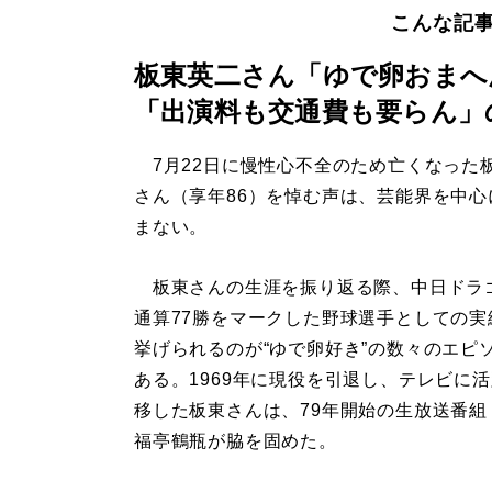
こんな記
板東英二さん「ゆで卵おまへ
「出演料も交通費も要らん」
7月22日に慢性心不全のため亡くなった
さん（享年86）を悼む声は、芸能界を中心
まない。
板東さんの生涯を振り返る際、中日ドラ
通算77勝をマークした野球選手としての実
挙げられるのが“ゆで卵好き”の数々のエピ
ある。1969年に現役を引退し、テレビに
移した板東さんは、79年開始の生放送番組
福亭鶴瓶が脇を固めた。