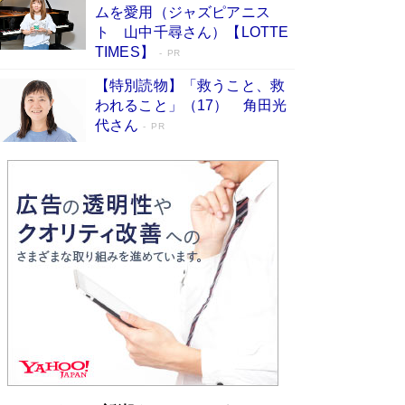
ムを愛用（ジャズピアニス
す
Book Bang
ト 山中千尋さん）【LOTTE
「『火垂るの墓』は、大嘘である」原作者が抱き
TIMES】
PR
続けた“自責の念”とは…「自己憐憫は描きたくな
い」監督が徹底的にこだわったこと（後編） #
【特別読物】「救うこと、救
戦争の記憶
Book Bang
われること」（17） 角田光
代さん
美輪明宏 晩年の回答を集めた『ほほえんで生き
PR
るための人生相談』がランクイン［エンターテイ
メントベストセラー］
Book Bang
「宇宙兄弟」最終46巻がベストセラー1位 宇宙
開発への関心を押し上げた18年の物語に幕 特装
版には「宇宙で描かれたマンガ」も収録
Book Bang
「不意に涙が出そうに…」高嶋政伸が明かし
た“13歳の娘を暴行する役”への葛藤 インティマ
シーコーディネーターに支えられたNHK『大奥』
の裏側
Book Bang