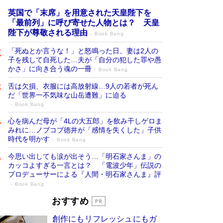
英国で「末席」を用意された天皇陛下を
「最前列」に呼び寄せた人物とは？ 天皇
陛下が尊敬される理由
Book Bang
「死ぬとか言うな！」と怒鳴った日、妻は2人の
子を残して自死した…夫が「自分の犯した罪や愚
かさ」に向き合う魂の一冊
Book Bang
舌は欠損、衣服には高放射線…9人の若者が死ん
だ「世界一不気味な山岳遭難」に迫る
Book Bang
心を病んだ母が「4Lの大五郎」を飲み干しゲロま
みれに…ノブコブ徳井が「感情を失くした」子供
時代を明かす
Book Bang
今思い出しても涙が出そう…「明石家さんま」の
カッコよすぎる一言とは？ 「電波少年」伝説の
プロデューサーによる『人間・明石家さんま』評
Book Bang
「叱って伸びるやつは、褒めたらもっと伸
おすすめ
びる」俳優・高嶋政伸が家族に教わっ
創作にもリフレッシュにもガ
た“人を育てるコツ”…芸への考え方を明か