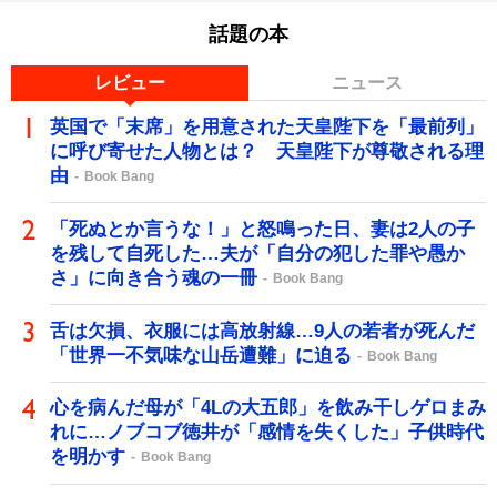
話題の本
レビュー
ニュース
英国で「末席」を用意された天皇陛下を「最前列」
に呼び寄せた人物とは？ 天皇陛下が尊敬される理
由
Book Bang
「死ぬとか言うな！」と怒鳴った日、妻は2人の子
を残して自死した…夫が「自分の犯した罪や愚か
さ」に向き合う魂の一冊
Book Bang
舌は欠損、衣服には高放射線…9人の若者が死んだ
「世界一不気味な山岳遭難」に迫る
Book Bang
心を病んだ母が「4Lの大五郎」を飲み干しゲロまみ
れに…ノブコブ徳井が「感情を失くした」子供時代
を明かす
Book Bang