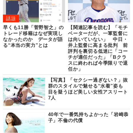
話題
早くも11勝「菅野智之」の
【関連記事を読む】「モチ
トレード移籍はなぜ実現し
ベーターだが、一軍監督に
なかったのか データが語
は向いていない」 中日・
る“本当の実力”とは
井上監督に高まる批判 前
評判を裏切る低迷に「コー
チが適任だった」「Bクラ
スに終われば今季限りで退
任か」
【写真】「セクシー過ぎない？」抜
群のスタイルで魅せる“水着”姿も
目を疑うほど美しい女性アスリート
7人
40年で一番気持ちよかった「岩崎恭
子」不倫の代償