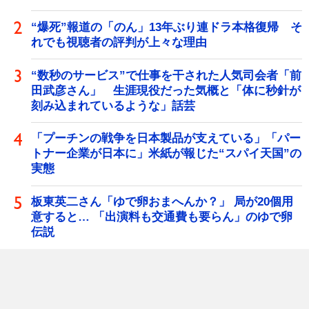
“爆死”報道の「のん」13年ぶり連ドラ本格復帰 そ
れでも視聴者の評判が上々な理由
“数秒のサービス”で仕事を干された人気司会者「前
田武彦さん」 生涯現役だった気概と「体に秒針が
刻み込まれているような」話芸
「プーチンの戦争を日本製品が支えている」「パー
トナー企業が日本に」米紙が報じた“スパイ天国”の
実態
板東英二さん「ゆで卵おまへんか？」 局が20個用
意すると… 「出演料も交通費も要らん」のゆで卵
伝説