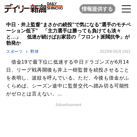
情報提供する
中日・井上監督“まさかの続投”で気になる“選手のモチベ
ーション低下” 「主力選手は勝っても負けても淡々
と…」 低迷が続けばお家芸の「フロント派閥抗争」が
勃発か
スポーツ
野球
2026年06月18日
借金19で最下位に低迷する中日ドラゴンズが6月14
日、リーグ戦再開後も井上一樹監督を続投させること
を表明し、波紋を呼んでいる。ただ、今後も借金がふ
くらめば、シーズン途中に監督交代へ踏み切る可能性
がゼロとは言えない。...
Advertisement