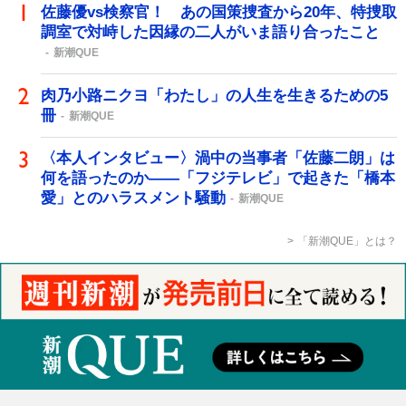
佐藤優vs検察官！ あの国策捜査から20年、特捜取
調室で対峙した因縁の二人がいま語り合ったこと
新潮QUE
肉乃小路ニクヨ「わたし」の人生を生きるための5
冊
新潮QUE
〈本人インタビュー〉渦中の当事者「佐藤二朗」は
何を語ったのか――「フジテレビ」で起きた「橋本
愛」とのハラスメント騒動
新潮QUE
「新潮QUE」とは？