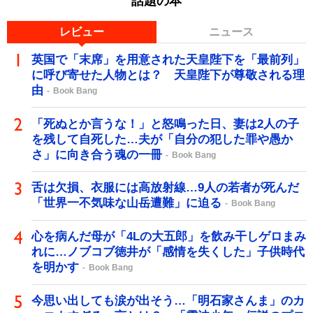
話題の本
レビュー
ニュース
英国で「末席」を用意された天皇陛下を「最前列」
に呼び寄せた人物とは？ 天皇陛下が尊敬される理
由
Book Bang
「死ぬとか言うな！」と怒鳴った日、妻は2人の子
を残して自死した…夫が「自分の犯した罪や愚か
さ」に向き合う魂の一冊
Book Bang
舌は欠損、衣服には高放射線…9人の若者が死んだ
「世界一不気味な山岳遭難」に迫る
Book Bang
心を病んだ母が「4Lの大五郎」を飲み干しゲロまみ
れに…ノブコブ徳井が「感情を失くした」子供時代
を明かす
Book Bang
今思い出しても涙が出そう…「明石家さんま」のカ