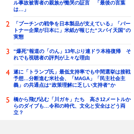
ル事故被害者の親族が慟哭の証言 「最後の言葉
は…」
「プーチンの戦争を日本製品が支えている」「パー
トナー企業が日本に」米紙が報じた“スパイ天国”の
実態
“爆死”報道の「のん」13年ぶり連ドラ本格復帰 そ
れでも視聴者の評判が上々な理由
遂に「トランプ氏」最低支持率でも中間選挙は接戦
予想…分断進む米社会、「MAGA」「民主社会主
義」の共通点は“政策理解に乏しい支持者”か
橋から飛び込む「川ガキ」たち 高さ12メートルか
らのダイブも…令和の時代、文化と安全はどう両
立？