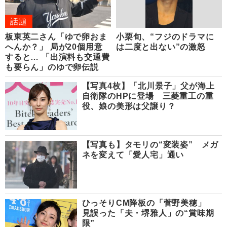
話題
板東英二さん「ゆで卵おま
小栗旬、“フジのドラマに
へんか？」 局が20個用意
は二度と出ない”の激怒
すると… 「出演料も交通費
も要らん」のゆで卵伝説
【写真4枚】「北川景子」父が海上
自衛隊のHPに登場 三菱重工の重
役、娘の美形は父譲り？
【写真も】タモリの“変装姿” メガ
ネを変えて「愛人宅」通い
ひっそりCM降板の「菅野美穂」
見誤った「夫・堺雅人」の“賞味期
限”