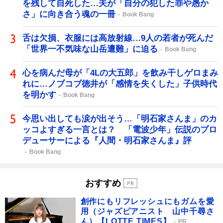
を残して自死した…夫が「自分の犯した罪や愚か
さ」に向き合う魂の一冊
Book Bang
舌は欠損、衣服には高放射線…9人の若者が死んだ
「世界一不気味な山岳遭難」に迫る
Book Bang
心を病んだ母が「4Lの大五郎」を飲み干しゲロまみ
れに…ノブコブ徳井が「感情を失くした」子供時代
を明かす
Book Bang
今思い出しても涙が出そう…「明石家さんま」のカ
ッコよすぎる一言とは？ 「電波少年」伝説のプロ
デューサーによる『人間・明石家さんま』評
Book Bang
おすすめ
創作にもリフレッシュにもガムを愛
用（ジャズピアニスト 山中千尋さ
ん）【LOTTE TIMES】
PR