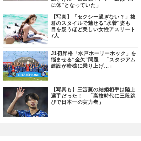
に体”となっていた」
【写真】「セクシー過ぎない？」抜
群のスタイルで魅せる“水着”姿も
目を疑うほど美しい女性アスリート
7人
J1初昇格「水戸ホーリーホック」を
悩ませる“金欠”問題 「スタジアム
建設が暗礁に乗り上げ…」
【写真も】三笘薫の結婚相手は陸上
選手だった！ 「高校時代に三段跳
びで日本一の実力者」