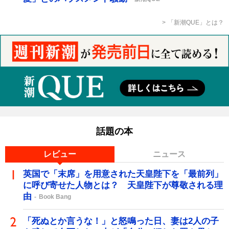
「新潮QUE」とは？
話題の本
レビュー
ニュース
英国で「末席」を用意された天皇陛下を「最前列」
に呼び寄せた人物とは？ 天皇陛下が尊敬される理
由
Book Bang
「死ぬとか言うな！」と怒鳴った日、妻は2人の子