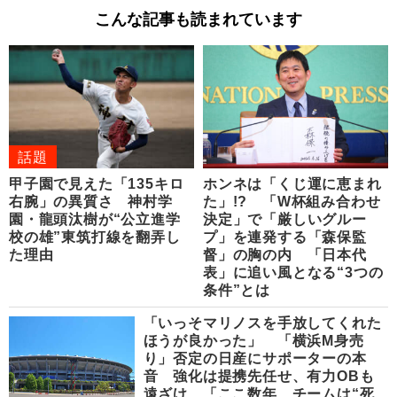
こんな記事も読まれています
話題
甲子園で見えた「135キロ
ホンネは「くじ運に恵まれ
右腕」の異質さ 神村学
た」!? 「W杯組み合わせ
園・龍頭汰樹が“公立進学
決定」で「厳しいグルー
校の雄”東筑打線を翻弄し
プ」を連発する「森保監
た理由
督」の胸の内 「日本代
表」に追い風となる“3つの
条件”とは
「いっそマリノスを手放してくれた
ほうが良かった」 「横浜M身売
り」否定の日産にサポーターの本
音 強化は提携先任せ、有力OBも
遠ざけ…「ここ数年、チームは“死