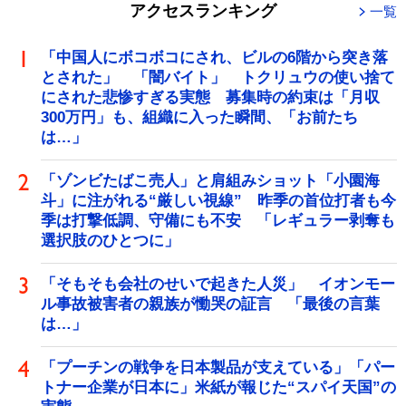
アクセスランキング
一覧
「中国人にボコボコにされ、ビルの6階から突き落
とされた」 「闇バイト」 トクリュウの使い捨て
にされた悲惨すぎる実態 募集時の約束は「月収
300万円」も、組織に入った瞬間、「お前たち
は…」
「ゾンビたばこ売人」と肩組みショット「小園海
斗」に注がれる“厳しい視線” 昨季の首位打者も今
季は打撃低調、守備にも不安 「レギュラー剥奪も
選択肢のひとつに」
「そもそも会社のせいで起きた人災」 イオンモー
ル事故被害者の親族が慟哭の証言 「最後の言葉
は…」
「プーチンの戦争を日本製品が支えている」「パー
トナー企業が日本に」米紙が報じた“スパイ天国”の