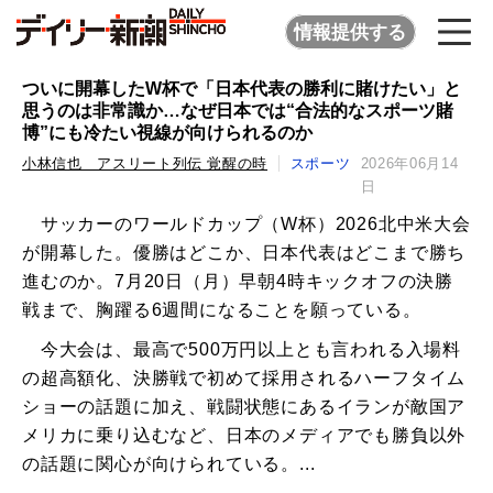
情報提供する
ついに開幕したW杯で「日本代表の勝利に賭けたい」と
思うのは非常識か…なぜ日本では“合法的なスポーツ賭
博”にも冷たい視線が向けられるのか
小林信也 アスリート列伝 覚醒の時
スポーツ
2026年06月14
日
サッカーのワールドカップ（W杯）2026北中米大会
が開幕した。優勝はどこか、日本代表はどこまで勝ち
進むのか。7月20日（月）早朝4時キックオフの決勝
戦まで、胸躍る6週間になることを願っている。
今大会は、最高で500万円以上とも言われる入場料
の超高額化、決勝戦で初めて採用されるハーフタイム
ショーの話題に加え、戦闘状態にあるイランが敵国ア
メリカに乗り込むなど、日本のメディアでも勝負以外
の話題に関心が向けられている。...