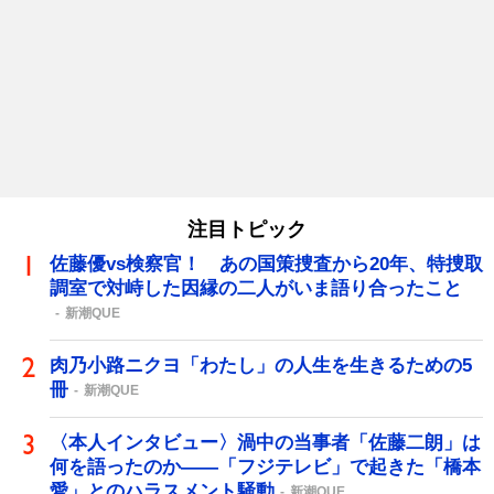
注目トピック
佐藤優vs検察官！ あの国策捜査から20年、特捜取
調室で対峙した因縁の二人がいま語り合ったこと
新潮QUE
肉乃小路ニクヨ「わたし」の人生を生きるための5
冊
新潮QUE
〈本人インタビュー〉渦中の当事者「佐藤二朗」は
何を語ったのか――「フジテレビ」で起きた「橋本
愛」とのハラスメント騒動
新潮QUE