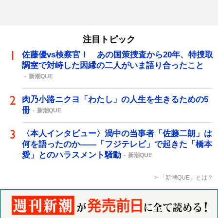
注目トピック
佐藤優vs検察官！ あの国策捜査から20年、特捜取
調室で対峙した因縁の二人がいま語り合ったこと
新潮QUE
肉乃小路ニクヨ「わたし」の人生を生きるための5
冊
新潮QUE
〈本人インタビュー〉渦中の当事者「佐藤二朗」は
何を語ったのか――「フジテレビ」で起きた「橋本
愛」とのハラスメント騒動
新潮QUE
「新潮QUE」とは？