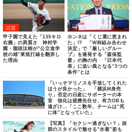
話題
甲子園で見えた「135キロ
ホンネは「くじ運に恵まれ
右腕」の異質さ 神村学
た」!? 「W杯組み合わせ
園・龍頭汰樹が“公立進学
決定」で「厳しいグルー
校の雄”東筑打線を翻弄し
プ」を連発する「森保監
た理由
督」の胸の内 「日本代
表」に追い風となる“3つの
条件”とは
「いっそマリノスを手放してくれた
ほうが良かった」 「横浜M身売
り」否定の日産にサポーターの本
音 強化は提携先任せ、有力OBも
遠ざけ…「ここ数年、チームは“死
に体”となっていた」
【写真】「セクシー過ぎない？」抜
群のスタイルで魅せる“水着”姿も