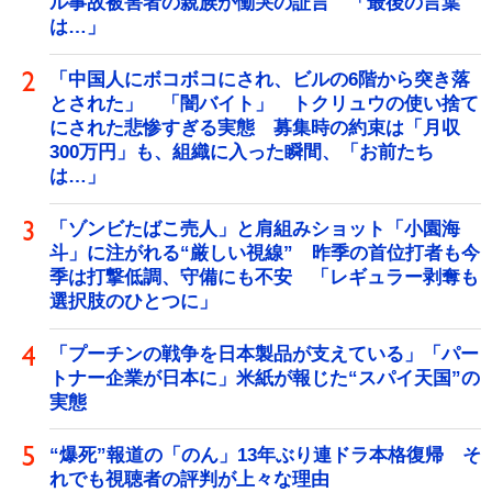
ル事故被害者の親族が慟哭の証言 「最後の言葉
は…」
「中国人にボコボコにされ、ビルの6階から突き落
とされた」 「闇バイト」 トクリュウの使い捨て
にされた悲惨すぎる実態 募集時の約束は「月収
300万円」も、組織に入った瞬間、「お前たち
は…」
「ゾンビたばこ売人」と肩組みショット「小園海
斗」に注がれる“厳しい視線” 昨季の首位打者も今
季は打撃低調、守備にも不安 「レギュラー剥奪も
選択肢のひとつに」
「プーチンの戦争を日本製品が支えている」「パー
トナー企業が日本に」米紙が報じた“スパイ天国”の
実態
“爆死”報道の「のん」13年ぶり連ドラ本格復帰 そ
れでも視聴者の評判が上々な理由