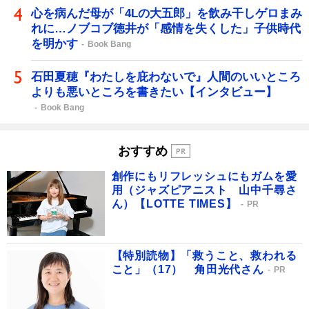
心を病んだ母が「4Lの大五郎」を飲み干しゲロまみ
れに…ノブコブ徳井が「感情を失くした」子供時代
を明かす
Book Bang
石田夏穂『わたしを庇わないで』人間のいいところ
よりも悪いところを書きたい【インタビュー】
Book Bang
おすすめ
創作にもリフレッシュにもガムを愛
用（ジャズピアニスト 山中千尋さ
ん）【LOTTE TIMES】
PR
【特別読物】「救うこと、救われる
こと」（17） 角田光代さん
PR