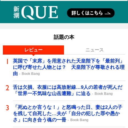
話題の本
レビュー
ニュース
英国で「末席」を用意された天皇陛下を「最前列」
に呼び寄せた人物とは？ 天皇陛下が尊敬される理
由
Book Bang
舌は欠損、衣服には高放射線…9人の若者が死んだ
「世界一不気味な山岳遭難」に迫る
Book Bang
「死ぬとか言うな！」と怒鳴った日、妻は2人の子
を残して自死した…夫が「自分の犯した罪や愚か
さ」に向き合う魂の一冊
Book Bang