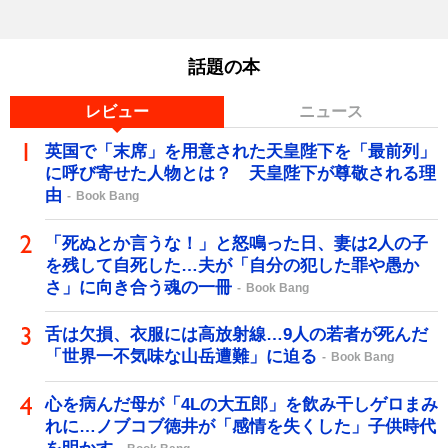
話題の本
レビュー
ニュース
英国で「末席」を用意された天皇陛下を「最前列」
に呼び寄せた人物とは？ 天皇陛下が尊敬される理
由
Book Bang
「死ぬとか言うな！」と怒鳴った日、妻は2人の子
を残して自死した…夫が「自分の犯した罪や愚か
さ」に向き合う魂の一冊
Book Bang
舌は欠損、衣服には高放射線…9人の若者が死んだ
「世界一不気味な山岳遭難」に迫る
Book Bang
心を病んだ母が「4Lの大五郎」を飲み干しゲロまみ
れに…ノブコブ徳井が「感情を失くした」子供時代