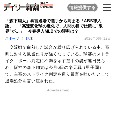
情報提供する
「森下翔太」暴言退場で選手から高まる「ABS導入
論」 「高速変化球の進化で、人間の目では既に“限
界”が…」 今春導入MLBでの評判は？
スポーツ
野球
2026年06月12日
交流戦で白熱した試合が繰り広げられている中、審
判に対する風当たりが強くなっている。球審のストラ
イク、ボール判定に不満を示す選手の姿が連日見ら
れ、阪神の森下翔太は今月6日の楽天戦（甲子園）
で、主審のストライク判定を巡り暴言を吐いたとして
退場処分を言い渡された。...
Advertisement