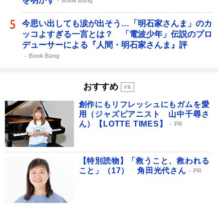
を明かす
Book Bang
今思い出しても涙が出そう…「明石家さんま」のカ
ッコよすぎる一言とは？ 「電波少年」伝説のプロ
デューサーによる『人間・明石家さんま』評
Book Bang
おすすめ
創作にもリフレッシュにもガムを愛
用（ジャズピアニスト 山中千尋さ
ん）【LOTTE TIMES】
PR
【特別読物】「救うこと、救われる
こと」（17） 角田光代さん
PR