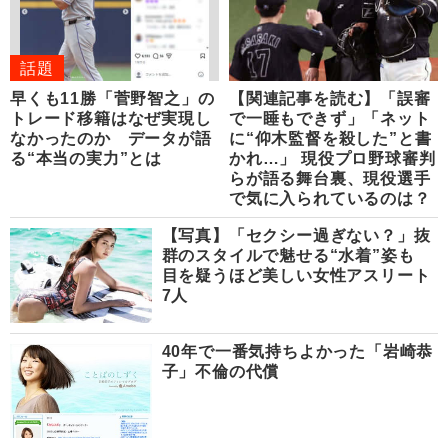
話題
早くも11勝「菅野智之」の
【関連記事を読む】「誤審
トレード移籍はなぜ実現し
で一睡もできず」「ネット
なかったのか データが語
に“仰木監督を殺した”と書
る“本当の実力”とは
かれ…」 現役プロ野球審判
らが語る舞台裏、現役選手
で気に入られているのは？
【写真】「セクシー過ぎない？」抜
群のスタイルで魅せる“水着”姿も
目を疑うほど美しい女性アスリート
7人
40年で一番気持ちよかった「岩崎恭
子」不倫の代償