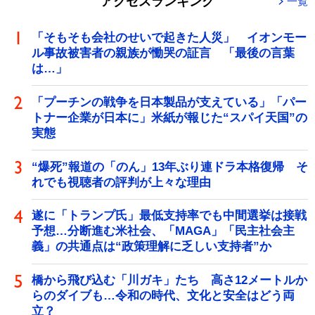
アクセスランキング
一覧
「そもそも会社のせいで起きた人災」 イオンモー
ル事故被害者の親族が慟哭の証言 「最後の言葉
は…」
「プーチンの戦争を日本製品が支えている」「パー
トナー企業が日本に」米紙が報じた“スパイ天国”の
実態
“爆死”報道の「のん」13年ぶり連ドラ本格復帰 そ
れでも視聴者の評判が上々な理由
遂に「トランプ氏」最低支持率でも中間選挙は接戦
予想…分断進む米社会、「MAGA」「民主社会主
義」の共通点は“政策理解に乏しい支持者”か
橋から飛び込む「川ガキ」たち 高さ12メートルか
らのダイブも…令和の時代、文化と安全はどう両
立？