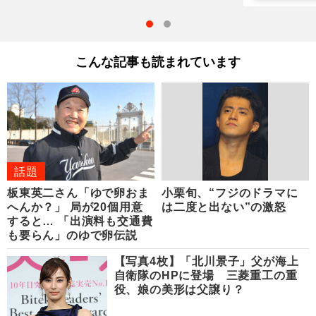
こんな記事も読まれています
話題
板東英二さん「ゆで卵おま
小栗旬、“フジのドラマに
へんか？」 局が20個用意
は二度と出ない”の激怒
すると… 「出演料も交通費
も要らん」のゆで卵伝説
【写真4枚】「北川景子」父が海上
自衛隊のHPに登場 三菱重工の重
役、娘の美形は父譲り？