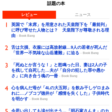
話題の本
レビュー
ニュース
英国で「末席」を用意された天皇陛下を「最前列」
に呼び寄せた人物とは？ 天皇陛下が尊敬される理
由
Book Bang
舌は欠損、衣服には高放射線…9人の若者が死んだ
「世界一不気味な山岳遭難」に迫る
Book Bang
「死ぬとか言うな！」と怒鳴った日、妻は2人の子
を残して自死した…夫が「自分の犯した罪や愚か
さ」に向き合う魂の一冊
Book Bang
心を病んだ母が「4Lの大五郎」を飲み干しゲロまみ
れに…ノブコブ徳井が「感情を失くした」子供時代
を明かす
Book Bang
今思い出しても涙が出そう…「明石家さんま」のカ