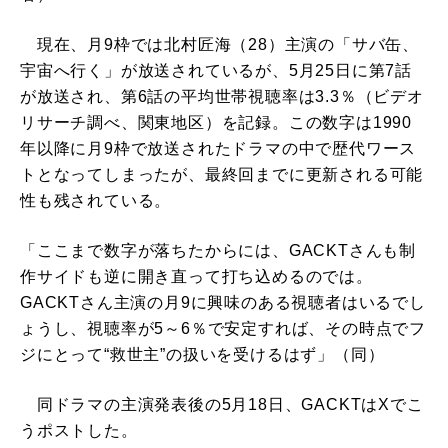
現在、月9枠では北村匠海（28）主演の「サバ缶、
宇宙へ行く」が放送されているが、5月25日に第7話
が放送され、第6話の平均世帯視聴率は3.3％（ビデオ
リサーチ調べ、関東地区）を記録。この数字は1990
年以降に月9枠で放送されたドラマの中で歴代ワース
トとなってしまったが、最終回までに更新される可能
性も残されている。
「ここまで数字が落ちたからには、GACKTさんも制
作サイドも逆に開き直って打ち込めるのでは。
GACKTさん主演の月9に興味のある視聴者はいるでし
ょうし、視聴率が5～6％で安定すれば、その時点でフ
ジにとって“救世主”の扱いを受けるはず」（同）
同ドラマの主演発表後の5月18日、GACKTはXでこ
うポストした。