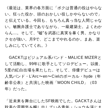
《最近は、業界の各方面に「ボクは普通の役はやらな
い。狂った役か、頭のおかしい役しかやらないので」
と伝えている。今回も、もちろん真っ当な人間じゃな
い。敏腕弁護士でありながら、一級建築士。よくわか
らん…。そして、“嘘”を武器に真実を暴く男。かなり
クセが強い。月9で、どこまでやれるのか。まあ、楽
しみにしていてくれ。》
GACKTはビジュアル系バンド・MALICE MIZERと
して活動し、99年に歌手としてソロデビュー。以後、
5度の紅白出場を果たした。そして、俳優デビューは
人気バンド・L'Arc〜en〜Cielのボーカル・hyde（年
齢非公表）と共演した映画「MOON CHILD」（03
年）だった。
「近未来を舞台にしたSF映画でした。GACKTさんは
耽美な雰囲気を醸し出している青年・ショウを演じま