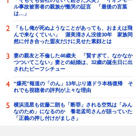
「そもそも会社のせいで起きた人災」 イオンモー
ル事故被害者の親族が慟哭の証言 「最後の言葉
は…」
「もし俺が死ぬようなことがあっても、おまえは飛
んで来なくていい」 渥美清さん没後30年 家族同
然に付き合った盟友だけに見せた素顔とは
妻の親友と不倫した46歳夫 「賢すぎて、なかなか
つついてこない」妻との結婚は、32歳の誕生日に出
されたビーフシチュー
“爆死”報道の「のん」13年ぶり連ドラ本格復帰 そ
れでも視聴者の評判が上々な理由
横浜流星も佐藤二朗も「断罪」される空気は「みん
なのため」になるのか 養老孟司さんが語っていた
「正義の押し付けがましさ」