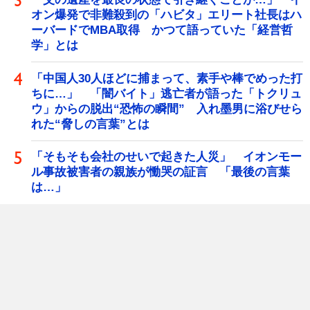
オン爆発で非難殺到の「ハビタ」エリート社長はハ
ーバードでMBA取得 かつて語っていた「経営哲
学」とは
「中国人30人ほどに捕まって、素手や棒でめった打
ちに…」 「闇バイト」逃亡者が語った「トクリュ
ウ」からの脱出“恐怖の瞬間” 入れ墨男に浴びせら
れた“脅しの言葉”とは
「そもそも会社のせいで起きた人災」 イオンモー
ル事故被害者の親族が慟哭の証言 「最後の言葉
は…」