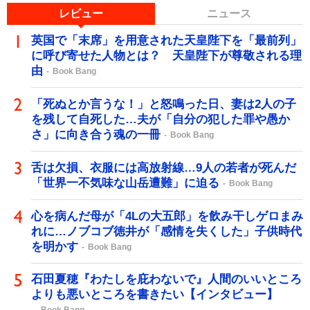
レビュー
ニュース
英国で「末席」を用意された天皇陛下を「最前列」
に呼び寄せた人物とは？ 天皇陛下が尊敬される理
由
Book Bang
「死ぬとか言うな！」と怒鳴った日、妻は2人の子
を残して自死した…夫が「自分の犯した罪や愚か
さ」に向き合う魂の一冊
Book Bang
舌は欠損、衣服には高放射線…9人の若者が死んだ
「世界一不気味な山岳遭難」に迫る
Book Bang
心を病んだ母が「4Lの大五郎」を飲み干しゲロまみ
れに…ノブコブ徳井が「感情を失くした」子供時代
を明かす
Book Bang
石田夏穂『わたしを庇わないで』人間のいいところ
よりも悪いところを書きたい【インタビュー】