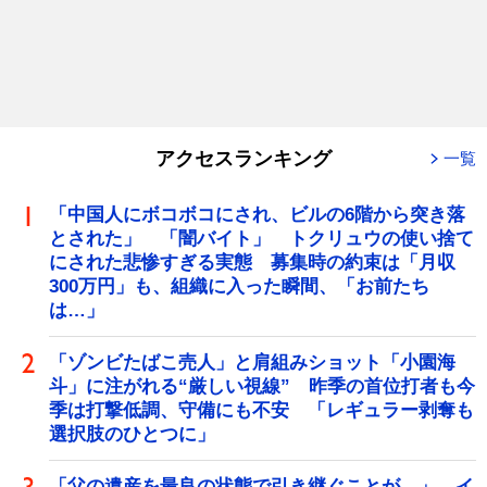
アクセスランキング
一覧
「中国人にボコボコにされ、ビルの6階から突き落
とされた」 「闇バイト」 トクリュウの使い捨て
にされた悲惨すぎる実態 募集時の約束は「月収
300万円」も、組織に入った瞬間、「お前たち
は…」
「ゾンビたばこ売人」と肩組みショット「小園海
斗」に注がれる“厳しい視線” 昨季の首位打者も今
季は打撃低調、守備にも不安 「レギュラー剥奪も
選択肢のひとつに」
「父の遺産を最良の状態で引き継ぐことが…」 イ