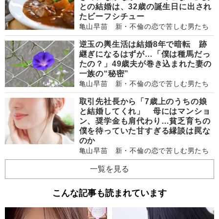
との結婚は、32歳の誕生日に出され
たビーフシチュー
亀山早苗 新・不倫の恋で苦しむ男たち
逆玉の輿生活は結婚8年で暗転 跡
継ぎになるはずが…「僕は種馬だっ
たの？」49歳夫が巻き込まれた妻の
一族の“秘密”
亀山早苗 新・不倫の恋で苦しむ男たち
取引先社長から「7歳上のうちの娘
と結婚してくれ」 母にはマンショ
ン、奨学金も肩代わり…貧乏育ちの
僕を待っていた甘すぎる縁談は罠な
のか
亀山早苗 新・不倫の恋で苦しむ男たち
一覧を見る
こんな記事も読まれています