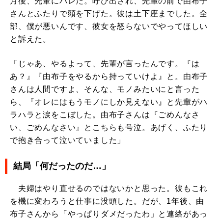
月後、先輩にバレた。呼び出され、先輩の前で由布子
さんとふたりで頭を下げた。彼は土下座までした。全
部、僕が悪いんです、彼女を怒らないでやってほしい
と訴えた。
「じゃあ、やるよって、先輩が言ったんです。『は
あ？』『由布子をやるから持っていけよ』と。由布子
さんは人間ですよ、そんな、モノみたいにと言った
ら、『オレにはもうモノにしか見えない』と先輩がハ
ラハラと涙をこぼした。由布子さんは『ごめんなさ
い、ごめんなさい』とこちらも号泣。あげく、ふたり
で抱き合って泣いていました」
結局「何だったのだ…」
夫婦はやり直せるのではないかと思った。彼もこれ
を機に変わろうと仕事に没頭した。だが、1年後、由
布子さんから「やっぱりダメだったわ」と連絡があっ