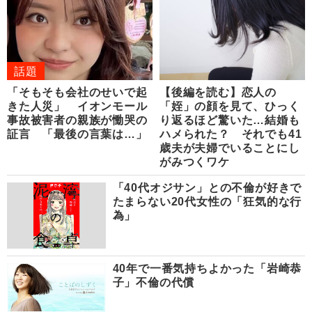
話題
「そもそも会社のせいで起
【後編を読む】恋人の
きた人災」 イオンモール
「姪」の顔を見て、ひっく
事故被害者の親族が慟哭の
り返るほど驚いた…結婚も
証言 「最後の言葉は…」
ハメられた？ それでも41
歳夫が夫婦でいることにし
がみつくワケ
「40代オジサン」との不倫が好きで
たまらない20代女性の「狂気的な行
為」
40年で一番気持ちよかった「岩崎恭
子」不倫の代償