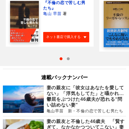
『不倫の恋で苦しむ男
たち』
亀山 早苗
著
ネット書店で購入する
連載バックナンバー
妻の親友に「彼女はあなたを愛して
ない」「浮気もしてた」と囁かれ…
鬱屈をぶつけた46歳夫が恐れる“問
い詰めない妻”
亀山早苗 新・不倫の恋で苦しむ男たち
妻の親友と不倫した46歳夫 「賢す
ぎて、なかなかつついてこない」妻