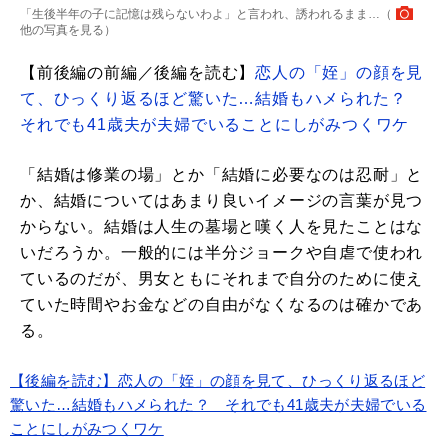
「生後半年の子に記憶は残らないわよ」と言われ、誘われるまま…（
他の写真を見る
）
【前後編の前編／後編を読む】
恋人の「姪」の顔を見
て、ひっくり返るほど驚いた…結婚もハメられた？
それでも41歳夫が夫婦でいることにしがみつくワケ
「結婚は修業の場」とか「結婚に必要なのは忍耐」と
か、結婚についてはあまり良いイメージの言葉が見つ
からない。結婚は人生の墓場と嘆く人を見たことはな
いだろうか。一般的には半分ジョークや自虐で使われ
ているのだが、男女ともにそれまで自分のために使え
ていた時間やお金などの自由がなくなるのは確かであ
る。
【後編を読む】恋人の「姪」の顔を見て、ひっくり返るほど
驚いた…結婚もハメられた？ それでも41歳夫が夫婦でいる
ことにしがみつくワケ