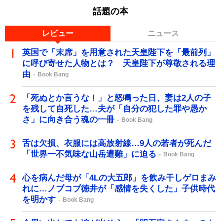
話題の本
レビュー
ニュース
英国で「末席」を用意された天皇陛下を「最前列」
に呼び寄せた人物とは？ 天皇陛下が尊敬される理
由
Book Bang
「死ぬとか言うな！」と怒鳴った日、妻は2人の子
を残して自死した…夫が「自分の犯した罪や愚か
さ」に向き合う魂の一冊
Book Bang
舌は欠損、衣服には高放射線…9人の若者が死んだ
「世界一不気味な山岳遭難」に迫る
Book Bang
心を病んだ母が「4Lの大五郎」を飲み干しゲロまみ
れに…ノブコブ徳井が「感情を失くした」子供時代
を明かす
Book Bang