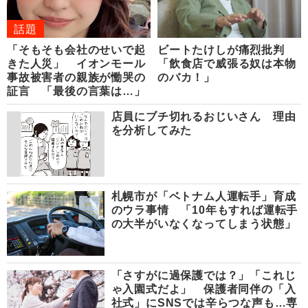
話題
「そもそも会社のせいで起
ビートたけしが痛烈批判
きた人災」 イオンモール
「飲食店で威張る奴は本物
事故被害者の親族が慟哭の
のバカ！」
証言 「最後の言葉は…」
店員にブチ切れるおじいさん 理由
を分析してみた
札幌市が「ベトナム人運転手」育成
のウラ事情 「10年もすれば運転手
の大半がいなくなってしまう状態」
「さすがに過保護では？」「これじ
ゃ入園式だよ」 保護者同伴の「入
社式」にSNSでは辛らつな声も…専