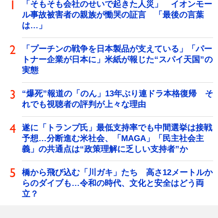
「そもそも会社のせいで起きた人災」 イオンモー
ル事故被害者の親族が慟哭の証言 「最後の言葉
は…」
「プーチンの戦争を日本製品が支えている」「パー
トナー企業が日本に」米紙が報じた“スパイ天国”の
実態
“爆死”報道の「のん」13年ぶり連ドラ本格復帰 そ
れでも視聴者の評判が上々な理由
遂に「トランプ氏」最低支持率でも中間選挙は接戦
予想…分断進む米社会、「MAGA」「民主社会主
義」の共通点は“政策理解に乏しい支持者”か
橋から飛び込む「川ガキ」たち 高さ12メートルか
らのダイブも…令和の時代、文化と安全はどう両
立？