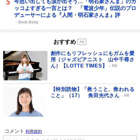
今思い出しても涙が出そう…「明石家さんま」のカ
ッコよすぎる一言とは？ 「電波少年」伝説のプロ
デューサーによる『人間・明石家さんま』評
Book Bang
おすすめ
創作にもリフレッシュにもガムを愛
用（ジャズピアニスト 山中千尋さ
ん）【LOTTE TIMES】
PR
【特別読物】「救うこと、救われる
こと」（17） 角田光代さん
PR