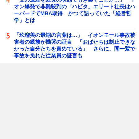
オン爆発で非難殺到の「ハビタ」エリート社長はハ
ーバードでMBA取得 かつて語っていた「経営哲
学」とは
「玖瑠美の最期の言葉は…」 イオンモール事故被
害者の親族が慟哭の証言 「おばたちは制止できな
かった自分たちを責めている」 さらに、間一髪で
事故を免れた従業員の証言も