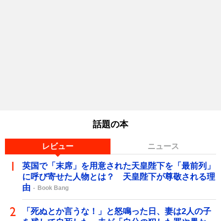
話題の本
レビュー
ニュース
英国で「末席」を用意された天皇陛下を「最前列」
に呼び寄せた人物とは？ 天皇陛下が尊敬される理
由
Book Bang
「死ぬとか言うな！」と怒鳴った日、妻は2人の子