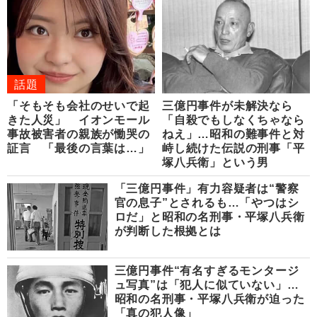
話題
「そもそも会社のせいで起
三億円事件が未解決なら
きた人災」 イオンモール
「自殺でもしなくちゃなら
事故被害者の親族が慟哭の
ねえ」…昭和の難事件と対
証言 「最後の言葉は…」
峙し続けた伝説の刑事「平
塚八兵衛」という男
「三億円事件」有力容疑者は“警察
官の息子”とされるも…「やつはシ
ロだ」と昭和の名刑事・平塚八兵衛
が判断した根拠とは
三億円事件“有名すぎるモンタージ
ュ写真”は「犯人に似ていない」…
昭和の名刑事・平塚八兵衛が迫った
「真の犯人像」