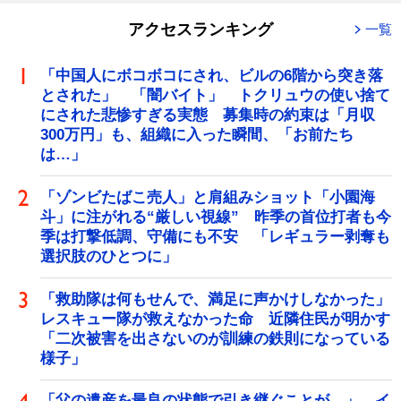
アクセスランキング
一覧
「中国人にボコボコにされ、ビルの6階から突き落
とされた」 「闇バイト」 トクリュウの使い捨て
にされた悲惨すぎる実態 募集時の約束は「月収
300万円」も、組織に入った瞬間、「お前たち
は…」
「ゾンビたばこ売人」と肩組みショット「小園海
斗」に注がれる“厳しい視線” 昨季の首位打者も今
季は打撃低調、守備にも不安 「レギュラー剥奪も
選択肢のひとつに」
「救助隊は何もせんで、満足に声かけしなかった」
レスキュー隊が救えなかった命 近隣住民が明かす
「二次被害を出さないのが訓練の鉄則になっている
様子」
「父の遺産を最良の状態で引き継ぐことが…」 イ