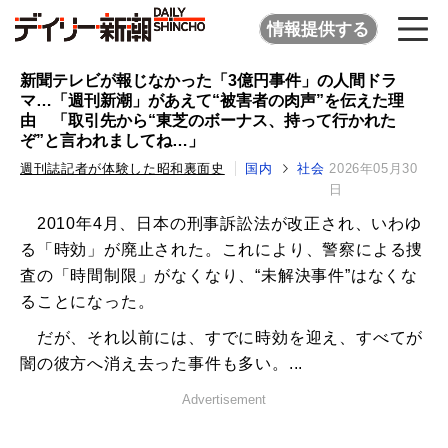
情報提供する
新聞テレビが報じなかった「3億円事件」の人間ドラ
マ…「週刊新潮」があえて“被害者の肉声”を伝えた理
由 「取引先から“東芝のボーナス、持って行かれた
ぞ”と言われましてね…」
週刊誌記者が体験した昭和裏面史
国内
社会
2026年05月30
日
2010年4月、日本の刑事訴訟法が改正され、いわゆ
る「時効」が廃止された。これにより、警察による捜
査の「時間制限」がなくなり、“未解決事件”はなくな
ることになった。
だが、それ以前には、すでに時効を迎え、すべてが
闇の彼方へ消え去った事件も多い。...
Advertisement