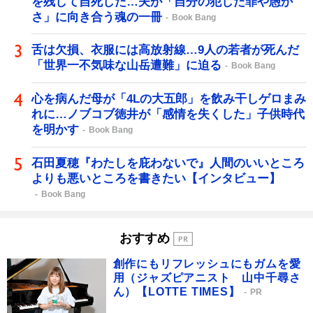
を残して自死した…夫が「自分の犯した罪や愚か
さ」に向き合う魂の一冊
Book Bang
舌は欠損、衣服には高放射線…9人の若者が死んだ
「世界一不気味な山岳遭難」に迫る
Book Bang
心を病んだ母が「4Lの大五郎」を飲み干しゲロまみ
れに…ノブコブ徳井が「感情を失くした」子供時代
を明かす
Book Bang
石田夏穂『わたしを庇わないで』人間のいいところ
よりも悪いところを書きたい【インタビュー】
Book Bang
おすすめ
創作にもリフレッシュにもガムを愛
用（ジャズピアニスト 山中千尋さ
ん）【LOTTE TIMES】
PR