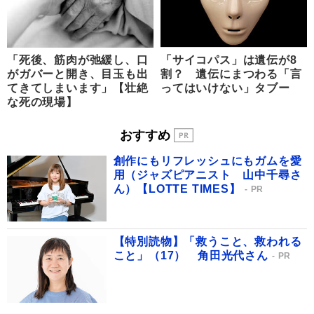
「死後、筋肉が弛緩し、口
「サイコパス」は遺伝が8
がガバーと開き、目玉も出
割？ 遺伝にまつわる「言
てきてしまいます」【壮絶
ってはいけない」タブー
な死の現場】
おすすめ
創作にもリフレッシュにもガムを愛
用（ジャズピアニスト 山中千尋さ
ん）【LOTTE TIMES】
PR
【特別読物】「救うこと、救われる
こと」（17） 角田光代さん
PR