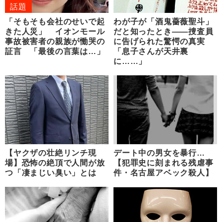
話題
「そもそも会社のせいで起
わが子が「酒鬼薔薇聖斗」
きた人災」 イオンモール
だと知ったとき――捜査員
事故被害者の親族が慟哭の
に告げられた驚愕の真実
証言 「最後の言葉は…」
「息子さんが天井裏
に……」
【ヤクザの壮絶リンチ現
デート中の男女を暴行…
場】恐怖の絶頂で人間が放
【犯罪史に刻まれる残虐事
つ「凄まじい臭い」とは
件・名古屋アベック殺人】