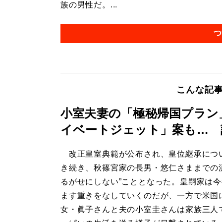
族の男性だ。...
つ
こんな記
小室夫妻の「極秘帰国プラン
イベートジェット」案も… 
改正皇室典範が公布され、皇位継承につ
き続き、秋篠宮家の長男・悠仁さままでの
るがせにしない”こととなった。皇嗣家は
ます重きをなしていくのだが、一方で米国
女・眞子さんと夫の小室圭さんは家族三人