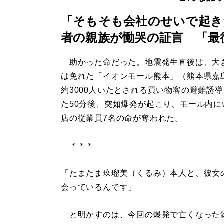
「そもそも会社のせいで起き
者の親族が慟哭の証言 「最
助かった命だった。地震発生直後は、大
は免れた「イオンモール熊本」（熊本県嘉
約3000人いたとされる買い物客の避難誘
た50分後、突如爆発が起こり、モール内に
店の従業員7名の命が奪われた。
＊＊＊
「たまたま玖瑠美（くるみ）本人と、彼女
会っているんです」
と明かすのは、今回の爆発で亡くなった雑