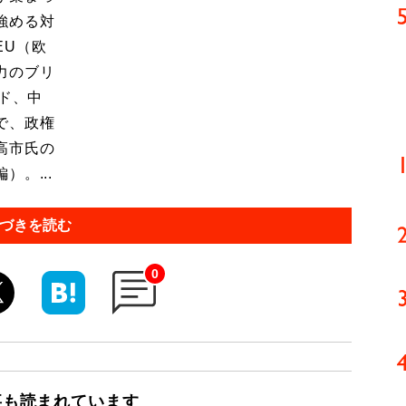
強める対
EU（欧
力のブリ
ンド、中
で、政権
高市氏の
。...
づきを読む
0
事も読まれています