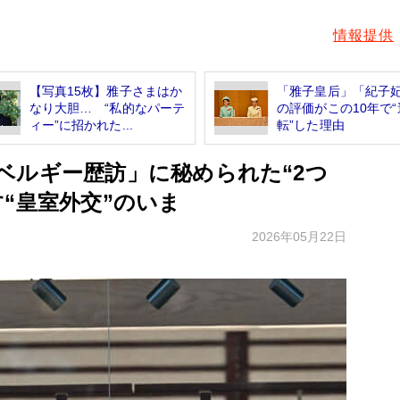
情報提供
【写真15枚】雅子さまはか
「雅子皇后」「紀子
なり大胆… “私的なパーテ
の評価がこの10年で“
ィー”に招かれた...
転”した理由
ベルギー歴訪」に秘められた“2つ
“皇室外交”のいま
2026年05月22日