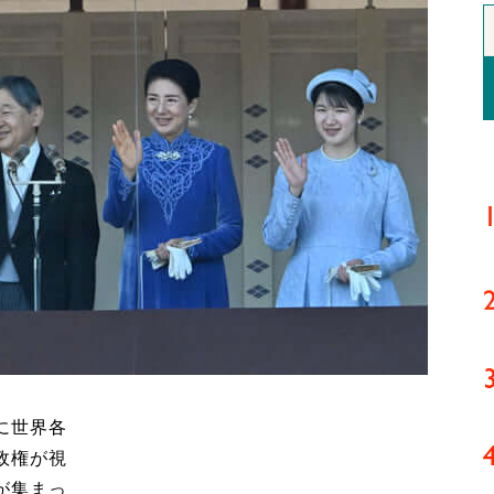
に世界各
政権が視
が集まっ