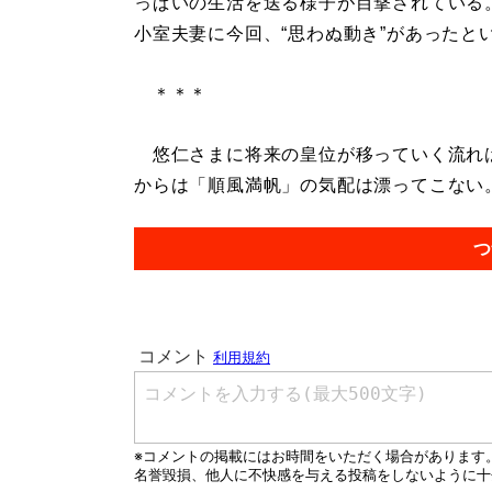
っぱいの生活を送る様子が目撃されている
小室夫妻に今回、“思わぬ動き”があったと
＊＊＊
悠仁さまに将来の皇位が移っていく流れは
からは「順風満帆」の気配は漂ってこない。.
つ