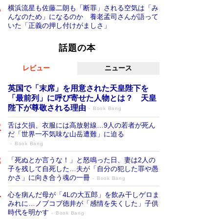
横浜流星も佐藤二朗も「断罪」される空気は「み
んなのため」になるのか 養老孟司さんが語って
いた「正義の押し付けがましさ」
話題の本
レビュー
ニュース
英国で「末席」を用意された天皇陛下を
「最前列」に呼び寄せた人物とは？ 天皇
陛下が尊敬される理由
Book Bang
舌は欠損、衣服には高放射線…9人の若者が死ん
だ「世界一不気味な山岳遭難」に迫る
Book Bang
「死ぬとか言うな！」と怒鳴った日、妻は2人の
子を残して自死した…夫が「自分の犯した罪や愚
かさ」に向き合う魂の一冊
Book Bang
心を病んだ母が「4Lの大五郎」を飲み干しゲロま
みれに…ノブコブ徳井が「感情を失くした」子供
時代を明かす
Book Bang