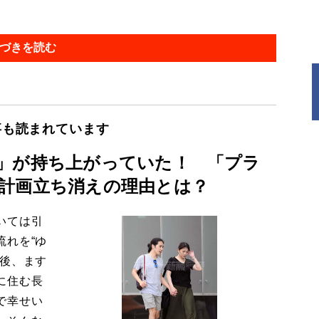
づきを読む
事も読まれています
」が持ち上がっていた！ 「プラ
計画立ち消えの理由とは？
いては引
流れを“ゆ
今後、ます
に住む長
で幸せい