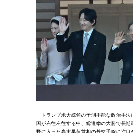
トランプ米大統領の予測不能な政治手法
国が右往左往する中、総選挙の大勝で長期
野に入った高市早苗首相の外交手腕に注目