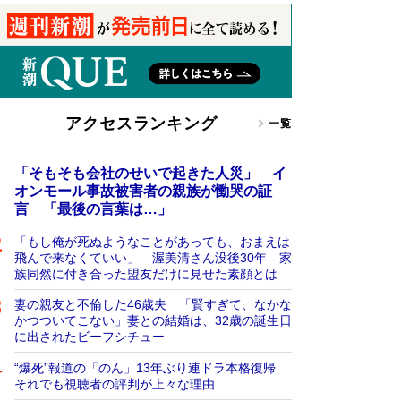
アクセスランキング
一覧
「そもそも会社のせいで起きた人災」 イ
オンモール事故被害者の親族が慟哭の証
言 「最後の言葉は…」
「もし俺が死ぬようなことがあっても、おまえは
飛んで来なくていい」 渥美清さん没後30年 家
族同然に付き合った盟友だけに見せた素顔とは
妻の親友と不倫した46歳夫 「賢すぎて、なかな
かつついてこない」妻との結婚は、32歳の誕生日
に出されたビーフシチュー
“爆死”報道の「のん」13年ぶり連ドラ本格復帰
それでも視聴者の評判が上々な理由