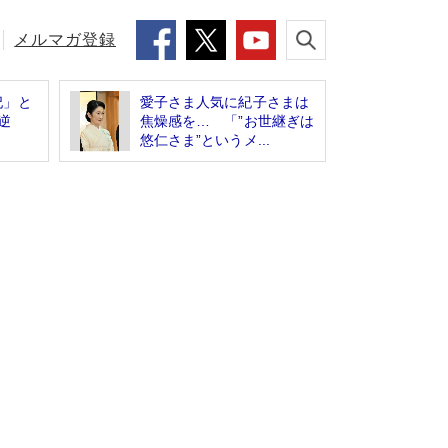
メルマガ登録
妃」と
愛子さま人気に紀子さまは
逆
焦燥感を… 「”お世継ぎは
悠仁さま”というメ...