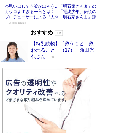
今思い出しても涙が出そう…「明石家さんま」の
カッコよすぎる一言とは？ 「電波少年」伝説の
プロデューサーによる『人間・明石家さんま』評
Book Bang
「宇宙兄弟」最終46巻がベストセラー1
おすすめ
位 宇宙開発への関心を押し上げた18年の
【特別読物】「救うこと、救
物語に幕 特装版には「宇宙で描かれたマ
われること」（17） 角田光
ンガ」も収録
Book Bang
代さん
PR
美輪明宏 晩年の回答を集めた『ほほえんで生き
るための人生相談』がランクイン［エンターテイ
メントベストセラー］
Book Bang
「『火垂るの墓』は、大嘘である」原作者が抱き
続けた“自責の念”とは…「自己憐憫は描きたくな
い」監督が徹底的にこだわったこと（後編） #
戦争の記憶
Book Bang
入社10年目にして最下位の営業がトップに大逆
転 上司の“意外な一言”から生まれた「雑談のテ
クニック」とは
Book Bang
皇室はなぜ世界から尊敬されているのか？ 「天