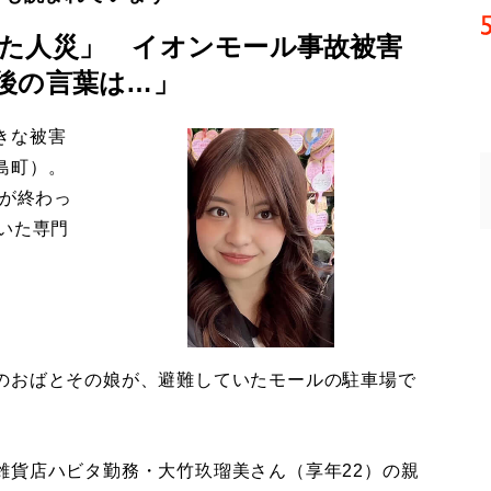
た人災」 イオンモール事故被害
後の言葉は…」
きな被害
島町）。
導が終わっ
いた専門
のおばとその娘が、避難していたモールの駐車場で
貨店ハビタ勤務・大竹玖瑠美さん（享年22）の親