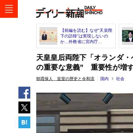
【前編を読む】なぜ“天皇陛
下の訪韓”は実現しないの
か…外務省に宮内庁...
天皇皇后両陛下「オランダ・
の重要な意義” 重要性が増す
朝霞保人 皇室の歴史と令和流
国内
社会