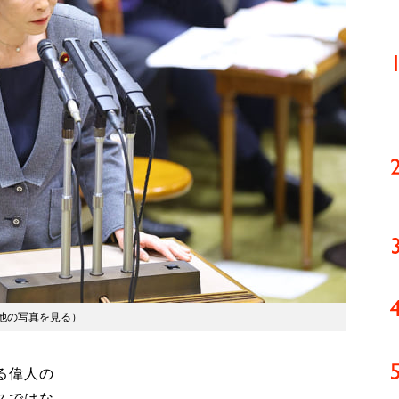
他の写真を見る
）
る偉人の
スではな