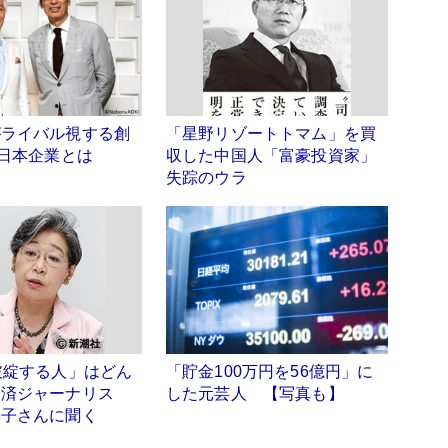
がライバル視する創
「星野リゾートトマム」を買
の日本企業とは
収した中国人「富豪投資家」
失踪のウラ
破綻する人」はどん
「貯金100万円を56億円」に
経済ジャーナリス
した元芸人 【写真も】
博子さんに聞く