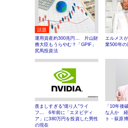
話題
運用資産約300兆円… 片山財
エルメス
務大臣もうらやむ？「GPIF」
業500年
尻馬投資法
羨ましすぎる“億り人”ライ
「10年後
フ… 6年前に「エヌビディ
な人か 
ア」に380万円を投資した男性
ト・荻原
の現在