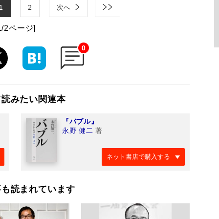
1
2
次へ
1/2ページ]
0
て読みたい関連本
『バブル』
永野 健二
著
ネット書店で購入する
事も読まれています