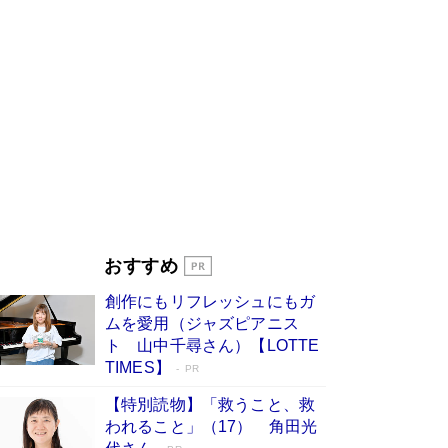
びる」俳優・高嶋政伸が家族に教わっ
た“人を育てるコツ”…芸への考え方を明か
す
Book Bang
「『火垂るの墓』は、大嘘である」原作者が抱き
続けた“自責の念”とは…「自己憐憫は描きたくな
い」監督が徹底的にこだわったこと（後編） #
戦争の記憶
Book Bang
美輪明宏 晩年の回答を集めた『ほほえんで生き
るための人生相談』がランクイン［エンターテイ
メントベストセラー］
Book Bang
「宇宙兄弟」最終46巻がベストセラー1位 宇宙
おすすめ
開発への関心を押し上げた18年の物語に幕 特装
版には「宇宙で描かれたマンガ」も収録
創作にもリフレッシュにもガ
Book Bang
ムを愛用（ジャズピアニス
「不意に涙が出そうに…」高嶋政伸が明かし
ト 山中千尋さん）【LOTTE
た“13歳の娘を暴行する役”への葛藤 インティマ
TIMES】
PR
シーコーディネーターに支えられたNHK『大奥』
の裏側
Book Bang
【特別読物】「救うこと、救
われること」（17） 角田光