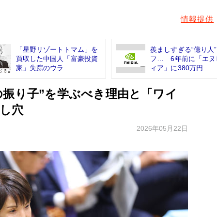
情報提供
「星野リゾートトマム」を
羨ましすぎる“億り人
買収した中国人「富豪投資
フ… 6年前に「エヌ
家」失踪のウラ
ィア」に380万円...
の振り子”を学ぶべき理由と「ワイ
し穴
2026年05月22日