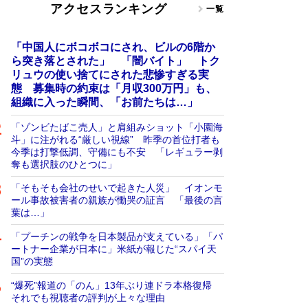
アクセスランキング
一覧
「中国人にボコボコにされ、ビルの6階か
ら突き落とされた」 「闇バイト」 トク
リュウの使い捨てにされた悲惨すぎる実
態 募集時の約束は「月収300万円」も、
組織に入った瞬間、「お前たちは…」
「ゾンビたばこ売人」と肩組みショット「小園海
斗」に注がれる“厳しい視線” 昨季の首位打者も
今季は打撃低調、守備にも不安 「レギュラー剥
奪も選択肢のひとつに」
「そもそも会社のせいで起きた人災」 イオンモ
ール事故被害者の親族が慟哭の証言 「最後の言
葉は…」
「プーチンの戦争を日本製品が支えている」「パ
ートナー企業が日本に」米紙が報じた“スパイ天
国”の実態
“爆死”報道の「のん」13年ぶり連ドラ本格復帰
それでも視聴者の評判が上々な理由