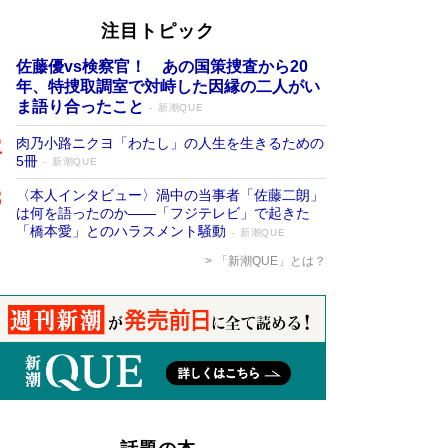
注目トピック
佐藤優vs検察官！ あの国策捜査から20
年、特捜取調室で対峙した因縁の二人がい
ま語り合ったこと
新潮QUE
肉乃小路ニクヨ「わたし」の人生を生きるための
5冊
新潮QUE
〈本人インタビュー〉渦中の当事者「佐藤二朗」
は何を語ったのか――「フジテレビ」で起きた
「橋本愛」とのハラスメント騒動
新潮QUE
「新潮QUE」とは？