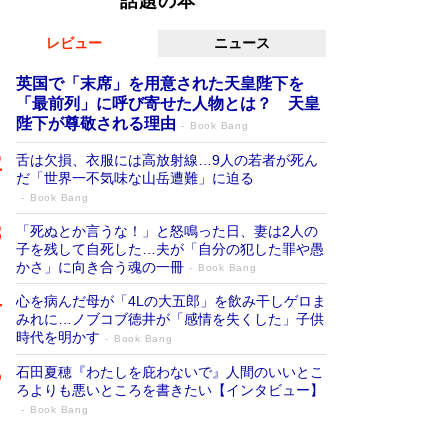
話題の本
レビュー
ニュース
英国で「末席」を用意された天皇陛下を
「最前列」に呼び寄せた人物とは？ 天皇
陛下が尊敬される理由
Book Bang
舌は欠損、衣服には高放射線…9人の若者が死ん
だ「世界一不気味な山岳遭難」に迫る
Book Bang
「死ぬとか言うな！」と怒鳴った日、妻は2人の
子を残して自死した…夫が「自分の犯した罪や愚
かさ」に向き合う魂の一冊
Book Bang
心を病んだ母が「4Lの大五郎」を飲み干しゲロま
みれに…ノブコブ徳井が「感情を失くした」子供
時代を明かす
Book Bang
石田夏穂『わたしを庇わないで』人間のいいとこ
ろよりも悪いところを書きたい【インタビュー】
Book Bang
「叱って伸びるやつは、褒めたらもっと伸