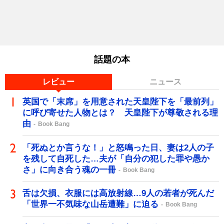
話題の本
レビュー
ニュース
英国で「末席」を用意された天皇陛下を「最前列」
に呼び寄せた人物とは？ 天皇陛下が尊敬される理
由
Book Bang
「死ぬとか言うな！」と怒鳴った日、妻は2人の子
を残して自死した…夫が「自分の犯した罪や愚か
さ」に向き合う魂の一冊
Book Bang
舌は欠損、衣服には高放射線…9人の若者が死んだ
「世界一不気味な山岳遭難」に迫る
Book Bang