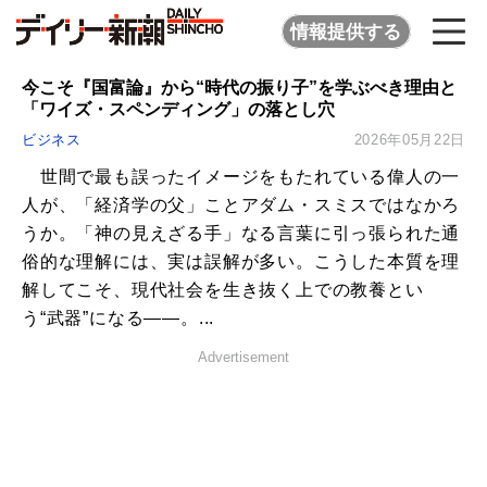
情報提供する
今こそ『国富論』から“時代の振り子”を学ぶべき理由と
「ワイズ・スペンディング」の落とし穴
ビジネス
2026年05月22日
世間で最も誤ったイメージをもたれている偉人の一
人が、「経済学の父」ことアダム・スミスではなかろ
うか。「神の見えざる手」なる言葉に引っ張られた通
俗的な理解には、実は誤解が多い。こうした本質を理
解してこそ、現代社会を生き抜く上での教養とい
う“武器”になる――。...
Advertisement