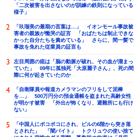
「二次被害を出さないのが訓練の鉄則になっている
様子」
「玖瑠美の最期の言葉は…」 イオンモール事故被
害者の親族が慟哭の証言 「おばたちは制止できな
かった自分たちを責めている」 さらに、間一髪で
事故を免れた従業員の証言も
左目周囲の痣は「脳の動脈が破れ、その血が溜まっ
ていた」 09年に孤独死「大原麗子さん」、死の間
際に何が起きていたのか
「自衛隊員や報道カメラマンのフリをして泥棒
を…」 500万円分の預金通帳を盗まれた高齢女性
が明かす被害 「外出が怖くなり、避難所にも行け
ない」
「中国人にボコボコにされ、ビルの6階から突き落
とされた」 「闇バイト」 トクリュウの使い捨て