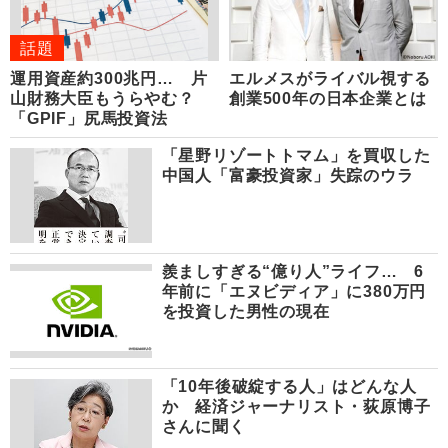
話題
運用資産約300兆円… 片
エルメスがライバル視する
山財務大臣もうらやむ？
創業500年の日本企業とは
「GPIF」尻馬投資法
「星野リゾートトマム」を買収した
中国人「富豪投資家」失踪のウラ
羨ましすぎる“億り人”ライフ… 6
年前に「エヌビディア」に380万円
を投資した男性の現在
「10年後破綻する人」はどんな人
か 経済ジャーナリスト・荻原博子
さんに聞く