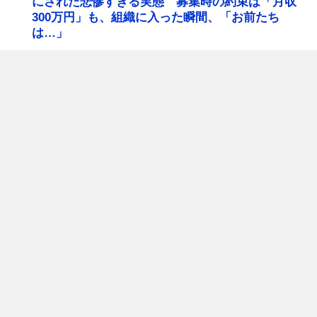
にされた悲惨すぎる実態 募集時の約束は「月収
300万円」も、組織に入った瞬間、「お前たち
は…」