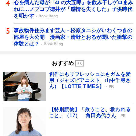
心を病んだ母が「4Lの大五郎」を飲み干しゲロまみ
れに…ノブコブ徳井が「感情を失くした」子供時代
を明かす
Book Bang
事故物件住みます芸人・松原タニシがいわくつきの
部屋を大公開 漫画家・清野とおるが聞いた衝撃の
体験とは？
Book Bang
おすすめ
創作にもリフレッシュにもガムを愛
用（ジャズピアニスト 山中千尋さ
ん）【LOTTE TIMES】
PR
【特別読物】「救うこと、救われる
こと」（17） 角田光代さん
PR