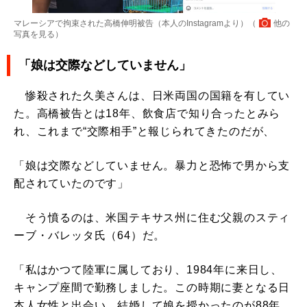
マレーシアで拘束された高橋伸明被告（本人のInstagramより）（
他の
写真を見る
）
「娘は交際などしていません」
惨殺された久美さんは、日米両国の国籍を有してい
た。高橋被告とは18年、飲食店で知り合ったとみら
れ、これまで“交際相手”と報じられてきたのだが、
「娘は交際などしていません。暴力と恐怖で男から支
配されていたのです」
そう憤るのは、米国テキサス州に住む父親のスティ
ーブ・バレッタ氏（64）だ。
「私はかつて陸軍に属しており、1984年に来日し、
キャンプ座間で勤務しました。この時期に妻となる日
本人女性と出会い、結婚して娘を授かったのが88年