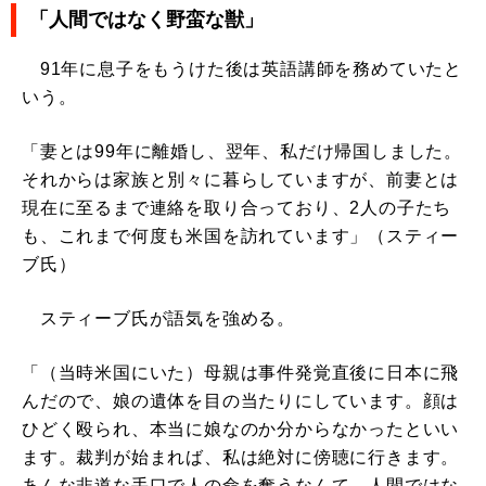
「人間ではなく野蛮な獣」
91年に息子をもうけた後は英語講師を務めていたと
いう。
「妻とは99年に離婚し、翌年、私だけ帰国しました。
それからは家族と別々に暮らしていますが、前妻とは
現在に至るまで連絡を取り合っており、2人の子たち
も、これまで何度も米国を訪れています」（スティー
ブ氏）
スティーブ氏が語気を強める。
「（当時米国にいた）母親は事件発覚直後に日本に飛
んだので、娘の遺体を目の当たりにしています。顔は
ひどく殴られ、本当に娘なのか分からなかったといい
ます。裁判が始まれば、私は絶対に傍聴に行きます。
あんな非道な手口で人の命を奪うなんて、人間ではな