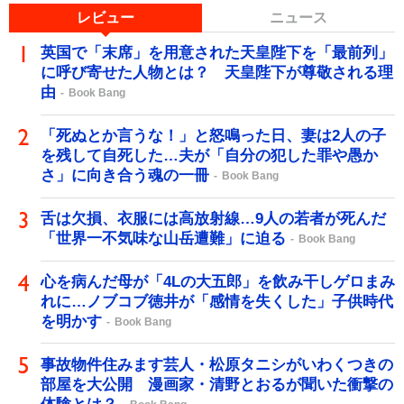
レビュー
ニュース
英国で「末席」を用意された天皇陛下を「最前列」
に呼び寄せた人物とは？ 天皇陛下が尊敬される理
由
Book Bang
「死ぬとか言うな！」と怒鳴った日、妻は2人の子
を残して自死した…夫が「自分の犯した罪や愚か
さ」に向き合う魂の一冊
Book Bang
舌は欠損、衣服には高放射線…9人の若者が死んだ
「世界一不気味な山岳遭難」に迫る
Book Bang
心を病んだ母が「4Lの大五郎」を飲み干しゲロまみ
れに…ノブコブ徳井が「感情を失くした」子供時代
を明かす
Book Bang
事故物件住みます芸人・松原タニシがいわくつきの
部屋を大公開 漫画家・清野とおるが聞いた衝撃の