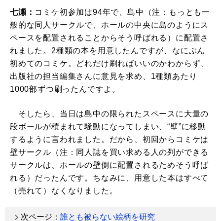
七瀬：
コミケ初参加は94年で、島中（注：もっとも一
般的な同人サークルで、ホールの中央に島のようにス
ペースを配置されることからそう呼ばれる）に配置さ
れました。2種類の本を用意したんですが、なにぶん
初めてのコミケ。どれだけ刷ればいいのかわからず、
出版社の担当編集さんに意見を求め、1種類あたり
1000部ずつ刷ったんですよ。
そしたら、当日は島中の限られたスペースに大量の
段ボールが積まれて騒動になってしまい、“壁”に移動
するように言われました。だから、初回からコミケは
壁サークル（注：同人誌を買い求める人の列ができる
サークルは、ホールの壁側に配置されるためそう呼ば
れる）だったんです。ちなみに、用意した本はすべて
（売れて）なくなりました。
次ページ：
誰とも被らない絵柄を研究