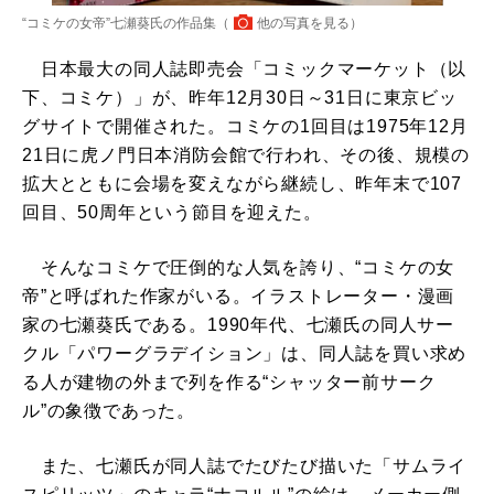
“コミケの女帝”七瀬葵氏の作品集（
他の写真を見る
）
日本最大の同人誌即売会「コミックマーケット（以
下、コミケ）」が、昨年12月30日～31日に東京ビッ
グサイトで開催された。コミケの1回目は1975年12月
21日に虎ノ門日本消防会館で行われ、その後、規模の
拡大とともに会場を変えながら継続し、昨年末で107
回目、50周年という節目を迎えた。
そんなコミケで圧倒的な人気を誇り、“コミケの女
帝”と呼ばれた作家がいる。イラストレーター・漫画
家の七瀬葵氏である。1990年代、七瀬氏の同人サー
クル「パワーグラデイション」は、同人誌を買い求め
る人が建物の外まで列を作る“シャッター前サーク
ル”の象徴であった。
また、七瀬氏が同人誌でたびたび描いた「サムライ