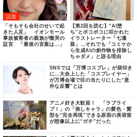
話題
「そもそも会社のせいで起
【第2回を読む】“AI堕
きた人災」 イオンモール
ち”とボコボコに叩かれた
事故被害者の親族が慟哭の
イラストレーター「七瀬
証言 「最後の言葉は…」
葵」…それでも「コミケか
ら生成AIの創作物を排除し
ちゃダメ」と語る理由
SNSでは「万博コスプレ」が袋叩き
に…大炎上した「コスプレイヤー」
が万博会場で目の当たりにした“意
外な反響”とは
アニメ好き大歓迎！ 「ラブライ
ブ！」の「推しキャラ」の髪色・髪
型を“完全再現”できる原宿の美容室
が想像以上に“ガチ”だった