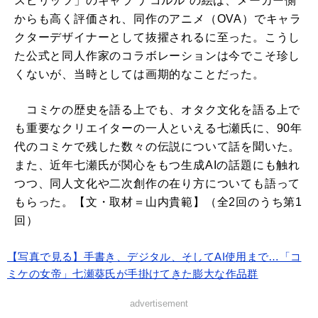
スピリッツ」のキャラ“ナコルル”の絵は、メーカー側
からも高く評価され、同作のアニメ（OVA）でキャラ
クターデザイナーとして抜擢されるに至った。こうし
た公式と同人作家のコラボレーションは今でこそ珍し
くないが、当時としては画期的なことだった。
コミケの歴史を語る上でも、オタク文化を語る上で
も重要なクリエイターの一人といえる七瀬氏に、90年
代のコミケで残した数々の伝説について話を聞いた。
また、近年七瀬氏が関心をもつ生成AIの話題にも触れ
つつ、同人文化や二次創作の在り方についても語って
もらった。【文・取材＝山内貴範】（全2回のうち第1
回）
【写真で見る】手書き、デジタル、そしてAI使用まで…「コ
ミケの女帝」七瀬葵氏が手掛けてきた膨大な作品群
advertisement