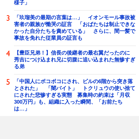
様子」
「玖瑠美の最期の言葉は…」 イオンモール事故被
害者の親族が慟哭の証言 「おばたちは制止できな
かった自分たちを責めている」 さらに、間一髪で
事故を免れた従業員の証言も
【豊臣兄弟！】信長の後継者の最右翼だったのに
秀吉につけ込まれ兄に切腹に追い込まれた無惨すぎ
る弟
「中国人にボコボコにされ、ビルの6階から突き落
とされた」 「闇バイト」 トクリュウの使い捨て
にされた悲惨すぎる実態 募集時の約束は「月収
300万円」も、組織に入った瞬間、「お前たち
は…」