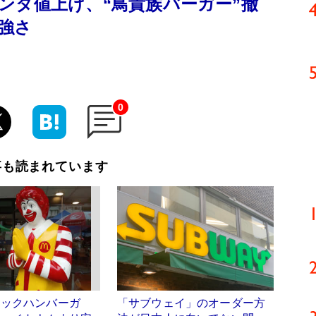
ンタ値上げ、“鳥貴族バーガー”撤
強さ
0
事も読まれています
マックハンバーガ
「サブウェイ」のオーダー方