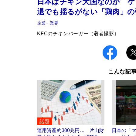
日本はチキン大国なのか ケ
退でも揺るがない「鶏肉」の
企業・業界
KFCのチキンバーガー（著者撮影）
こんな記
話題
運用資産約300兆円… 片山財
日本の「