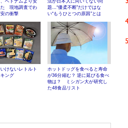
イ、ベトナムより安
法が日本人に向いてない問
いた 現地調査でわ
題…“優柔不断”だけではな
円安の衝撃
い“もうひとつの原因”とは
はいけないレトルト
ホットドッグを食べると寿命
ンキング
が36分縮む？ 逆に延びる食べ
物は？ ミシガン大が研究し
た48食品リスト