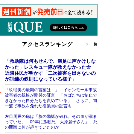
アクセスランキング
一覧
「救助隊は何もせんで、満足に声かけしな
かった」レスキュー隊が救えなかった命
近隣住民が明かす「二次被害を出さないの
が訓練の鉄則になっている様子」
「玖瑠美の最期の言葉は…」 イオンモール事故
被害者の親族が慟哭の証言 「おばたちは制止で
きなかった自分たちを責めている」 さらに、間
一髪で事故を免れた従業員の証言も
左目周囲の痣は「脳の動脈が破れ、その血が溜ま
っていた」 09年に孤独死「大原麗子さん」、死
の間際に何が起きていたのか