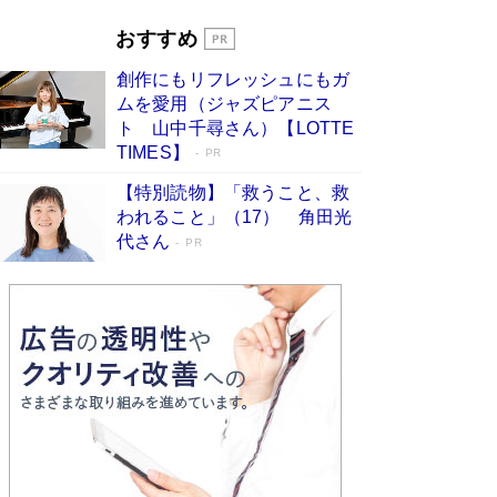
ぇ」という男性…夫を選んでテレ朝退社したワケ
Book Bang
おすすめ
和田秀樹の70代、80代向け新書がベスト3を独
創作にもリフレッシュにもガ
占 上半期1位にも選出［新書ベストセラー］
ムを愛用（ジャズピアニス
Book Bang
ト 山中千尋さん）【LOTTE
TIMES】
PR
【特別読物】「救うこと、救
われること」（17） 角田光
代さん
PR