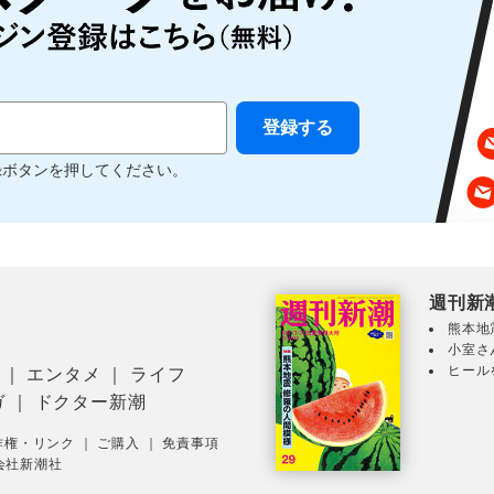
録ボタンを押してください。
週刊新
熊本地
小室さ
ヒール
｜
エンタメ
｜
ライフ
ガ
｜
ドクター新潮
作権・リンク
｜
ご購入
｜
免責事項
会社新潮社