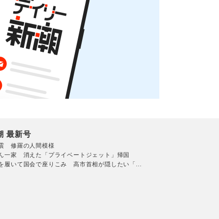
潮 最新号
震 修羅の人間模様
ん一家 消えた「プライベートジェット」帰国
を履いて国会で座りこみ 高市首相が隠したい「...