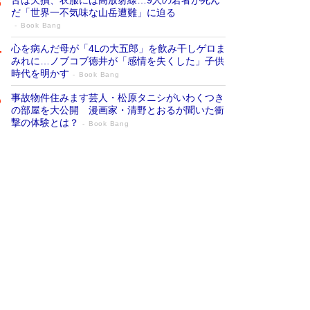
だ「世界一不気味な山岳遭難」に迫る
Book Bang
心を病んだ母が「4Lの大五郎」を飲み干しゲロま
みれに…ノブコブ徳井が「感情を失くした」子供
時代を明かす
Book Bang
事故物件住みます芸人・松原タニシがいわくつき
の部屋を大公開 漫画家・清野とおるが聞いた衝
撃の体験とは？
Book Bang
追悼・東野圭吾さん 週間ベストセラーラ
ンキングに『容疑者Xの献身』『白夜行』
など代表作が並ぶ［文庫ベストセラー］
Book Bang
73歳でも働くしかない 「老後レス時代」に交通
誘導員の独白が話題
Book Bang
「なんで？ そんな馬鹿な……」90歳になった作
家・阿刀田高さんが、ひとり暮らしの生活を明か
す
Book Bang
竹内由恵の前に現れた「テレビ観ないんだよね