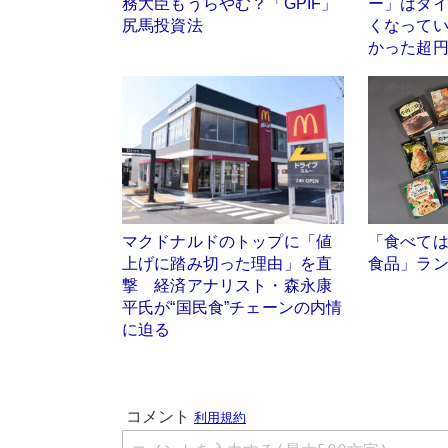
務大臣もうらやむ？「GPIF」
ー」はタ
尻馬投資法
くなって
かった超
マクドナルドのトップに「値
「食べて
上げに踏み切った理由」を直
食品」ラ
撃 経済アナリスト・森永康
平氏が“国民食”チェーンの内情
に迫る