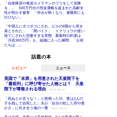
「自衛隊員や報道カメラマンのフリをして泥棒
を…」 500万円分の預金通帳を盗まれた高齢女
性が明かす被害 「外出が怖くなり、避難所にも
行けない」
「中国人にボコボコにされ、ビルの6階から突き
落とされた」 「闇バイト」 トクリュウの使い
捨てにされた悲惨すぎる実態 募集時の約束は
「月収300万円」も、組織に入った瞬間、「お前
たちは…」
話題の本
レビュー
ニュース
英国で「末席」を用意された天皇陛下を
「最前列」に呼び寄せた人物とは？ 天皇
陛下が尊敬される理由
Book Bang
「死ぬとか言うな！」と怒鳴った日、妻は2人の
子を残して自死した…夫が「自分の犯した罪や愚
かさ」に向き合う魂の一冊
Book Bang
舌は欠損、衣服には高放射線…9人の若者が死ん