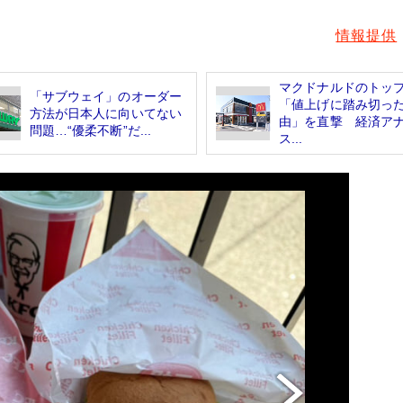
情報提供
マクドナルドのトッ
「サブウェイ」のオーダー
「値上げに踏み切っ
方法が日本人に向いてない
由」を直撃 経済ア
問題…“優柔不断”だ...
ス...