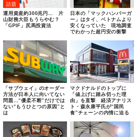
話題
運用資産約300兆円… 片
日本の「マックハンバーガ
山財務大臣もうらやむ？
ー」はタイ、ベトナムより
「GPIF」尻馬投資法
安くなっていた 現地調査
でわかった超円安の衝撃
「サブウェイ」のオーダー
マクドナルドのトップに
方法が日本人に向いてない
「値上げに踏み切った理
問題…“優柔不断”だけでは
由」を直撃 経済アナリス
ない“もうひとつの原因”と
ト・森永康平氏が“国民
は
食”チェーンの内情に迫る