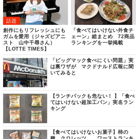
話題
創作にもリフレッシュにも
「食べてはいけない外食チ
ガムを愛用（ジャズピアニ
ェーン」総まとめ 72商品
スト 山中千尋さん）
ランキングを一挙掲載
【LOTTE TIMES】
「ビッグマック食べにくい問題」実
は裏ワザが マクドナルド広報に聞
いてみると
【ランチパックも危ない！ 】「食べ
てはいけない超加工パン」実名ラン
キング
【食べてはいけないお菓子】柿の
種、クロレッツ… ワーストランキ