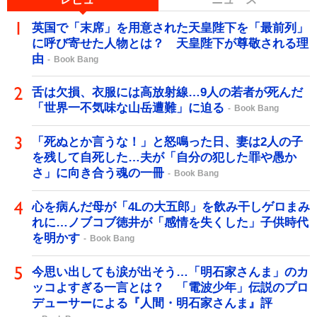
英国で「末席」を用意された天皇陛下を「最前列」
に呼び寄せた人物とは？ 天皇陛下が尊敬される理
由
Book Bang
舌は欠損、衣服には高放射線…9人の若者が死んだ
「世界一不気味な山岳遭難」に迫る
Book Bang
「死ぬとか言うな！」と怒鳴った日、妻は2人の子
を残して自死した…夫が「自分の犯した罪や愚か
さ」に向き合う魂の一冊
Book Bang
心を病んだ母が「4Lの大五郎」を飲み干しゲロまみ
れに…ノブコブ徳井が「感情を失くした」子供時代
を明かす
Book Bang
今思い出しても涙が出そう…「明石家さんま」のカ
ッコよすぎる一言とは？ 「電波少年」伝説のプロ
デューサーによる『人間・明石家さんま』評