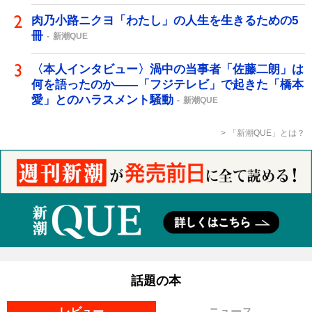
肉乃小路ニクヨ「わたし」の人生を生きるための5
冊
新潮QUE
〈本人インタビュー〉渦中の当事者「佐藤二朗」は
何を語ったのか――「フジテレビ」で起きた「橋本
愛」とのハラスメント騒動
新潮QUE
「新潮QUE」とは？
話題の本
レビュー
ニュース