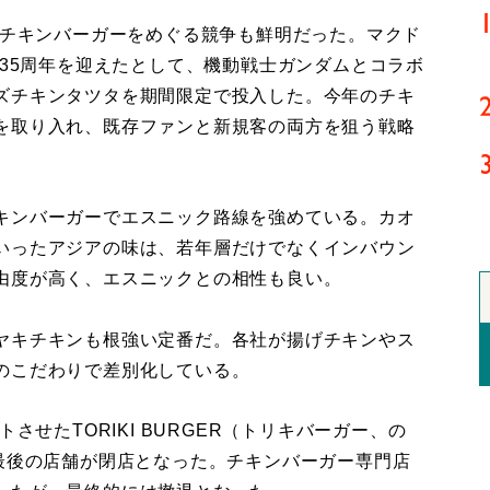
、チキンバーガーをめぐる競争も鮮明だった。マクド
が35周年を迎えたとして、機動戦士ガンダムとコラボ
ズチキンタツタを期間限定で投入した。今年のチキ
を取り入れ、既存ファンと新規客の両方を狙う戦略
キンバーガーでエスニック路線を強めている。カオ
いったアジアの味は、若年層だけでなくインバウン
由度が高く、エスニックとの相性も良い。
ヤキチキンも根強い定番だ。各社が揚げチキンやス
のこだわりで差別化している。
させたTORIKI BURGER（トリキバーガー、の
で最後の店舗が閉店となった。チキンバーガー専門店