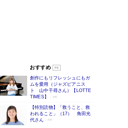
た“人を育てるコツ”…芸への考え方を明か
す
Book Bang
「『火垂るの墓』は、大嘘である」原作者が抱き
続けた“自責の念”とは…「自己憐憫は描きたくな
い」監督が徹底的にこだわったこと（後編） #
戦争の記憶
Book Bang
美輪明宏 晩年の回答を集めた『ほほえんで生き
るための人生相談』がランクイン［エンターテイ
メントベストセラー］
Book Bang
「宇宙兄弟」最終46巻がベストセラー1位 宇宙
おすすめ
開発への関心を押し上げた18年の物語に幕 特装
版には「宇宙で描かれたマンガ」も収録
創作にもリフレッシュにもガ
Book Bang
ムを愛用（ジャズピアニス
「不意に涙が出そうに…」高嶋政伸が明かし
ト 山中千尋さん）【LOTTE
た“13歳の娘を暴行する役”への葛藤 インティマ
TIMES】
PR
シーコーディネーターに支えられたNHK『大奥』
の裏側
Book Bang
【特別読物】「救うこと、救
われること」（17） 角田光
代さん
PR