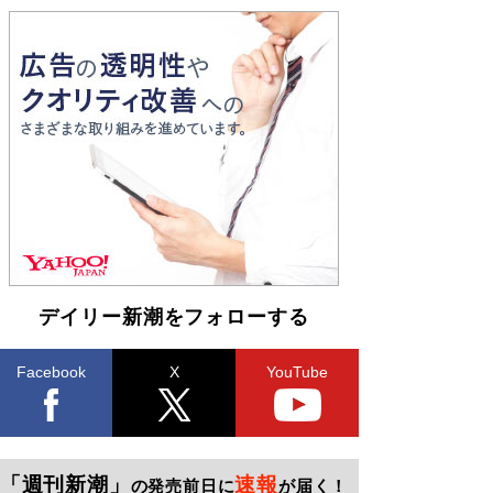
デイリー新潮をフォローする
Facebook
X
YouTube
「週刊新潮」
速報
の発売前日に
が届く！