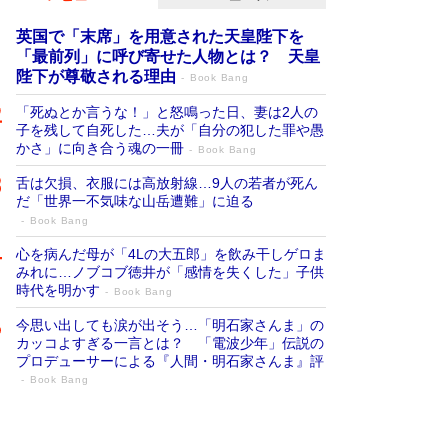
英国で「末席」を用意された天皇陛下を
「最前列」に呼び寄せた人物とは？ 天皇
陛下が尊敬される理由
Book Bang
「死ぬとか言うな！」と怒鳴った日、妻は2人の
子を残して自死した…夫が「自分の犯した罪や愚
かさ」に向き合う魂の一冊
Book Bang
舌は欠損、衣服には高放射線…9人の若者が死ん
だ「世界一不気味な山岳遭難」に迫る
Book Bang
心を病んだ母が「4Lの大五郎」を飲み干しゲロま
みれに…ノブコブ徳井が「感情を失くした」子供
時代を明かす
Book Bang
今思い出しても涙が出そう…「明石家さんま」の
カッコよすぎる一言とは？ 「電波少年」伝説の
プロデューサーによる『人間・明石家さんま』評
Book Bang
「叱って伸びるやつは、褒めたらもっと伸
びる」俳優・高嶋政伸が家族に教わっ