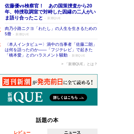
佐藤優vs検察官！ あの国策捜査から20
年、特捜取調室で対峙した因縁の二人がい
ま語り合ったこと
新潮QUE
肉乃小路ニクヨ「わたし」の人生を生きるための
5冊
新潮QUE
〈本人インタビュー〉渦中の当事者「佐藤二朗」
は何を語ったのか――「フジテレビ」で起きた
「橋本愛」とのハラスメント騒動
新潮QUE
「新潮QUE」とは？
話題の本
レビュー
ニュース