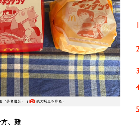
タ（著者撮影）（
他の写真を見る
）
一方、難