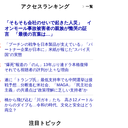
アクセスランキング
一覧
「そもそも会社のせいで起きた人災」 イ
オンモール事故被害者の親族が慟哭の証
言 「最後の言葉は…」
「プーチンの戦争を日本製品が支えている」「パ
ートナー企業が日本に」米紙が報じた“スパイ天
国”の実態
“爆死”報道の「のん」13年ぶり連ドラ本格復帰
それでも視聴者の評判が上々な理由
遂に「トランプ氏」最低支持率でも中間選挙は接
戦予想…分断進む米社会、「MAGA」「民主社会
主義」の共通点は“政策理解に乏しい支持者”か
橋から飛び込む「川ガキ」たち 高さ12メートル
からのダイブも…令和の時代、文化と安全はどう
両立？
注目トピック