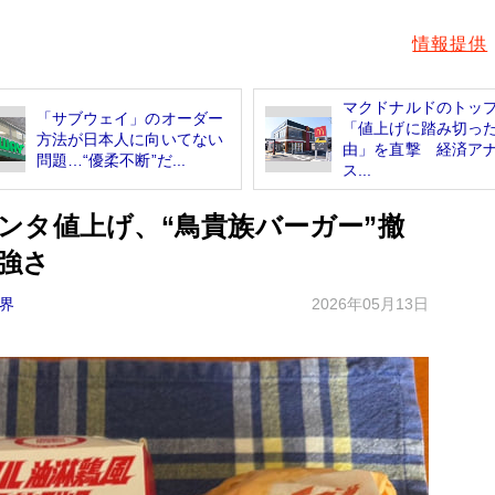
情報提供
マクドナルドのトッ
「サブウェイ」のオーダー
「値上げに踏み切っ
方法が日本人に向いてない
由」を直撃 経済ア
問題…“優柔不断”だ...
ス...
ンタ値上げ、“鳥貴族バーガー”撤
強さ
界
2026年05月13日