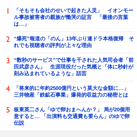
「そもそも会社のせいで起きた人災」 イオンモー
ル事故被害者の親族が慟哭の証言 「最後の言葉
は…」
“爆死”報道の「のん」13年ぶり連ドラ本格復帰 そ
れでも視聴者の評判が上々な理由
“数秒のサービス”で仕事を干された人気司会者「前
田武彦さん」 生涯現役だった気概と「体に秒針が
刻み込まれているような」話芸
「将来的に年約2500億円という莫大な金額に…」
三井物産「鉄鉱石事業」爆発的収益力の秘密とは
板東英二さん「ゆで卵おまへんか？」 局が20個用
意すると… 「出演料も交通費も要らん」のゆで卵
伝説