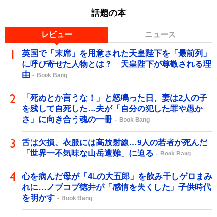
話題の本
レビュー
ニュース
英国で「末席」を用意された天皇陛下を「最前列」
に呼び寄せた人物とは？ 天皇陛下が尊敬される理
由
Book Bang
「死ぬとか言うな！」と怒鳴った日、妻は2人の子
を残して自死した…夫が「自分の犯した罪や愚か
さ」に向き合う魂の一冊
Book Bang
舌は欠損、衣服には高放射線…9人の若者が死んだ
「世界一不気味な山岳遭難」に迫る
Book Bang
心を病んだ母が「4Lの大五郎」を飲み干しゲロまみ
れに…ノブコブ徳井が「感情を失くした」子供時代
を明かす
Book Bang