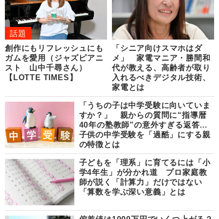
話題
創作にもリフレッシュにも
「シニア向けスマホはダ
ガムを愛用（ジャズピアニ
メ」 家電マニア・勝間和
スト 山中千尋さん）
代が教える、高齢者が取り
【LOTTE TIMES】
入れるべきデジタル技術、
家電とは
「うちの子は中学受験に向いていま
すか？」 親からの質問に“指導暦
40年の塾教師”の意外すぎる返答…
子供の中学受験を「過酷」にする親
の特徴とは
子どもを「理系」に育てるには「小
学4年生」が分かれ道 プロ家庭教
師が説く「計算力」だけではない
「算数を学ぶ深い意義」とは