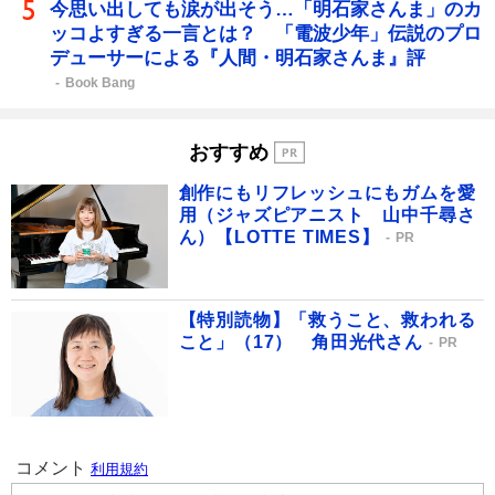
今思い出しても涙が出そう…「明石家さんま」のカ
ッコよすぎる一言とは？ 「電波少年」伝説のプロ
デューサーによる『人間・明石家さんま』評
Book Bang
おすすめ
創作にもリフレッシュにもガムを愛
用（ジャズピアニスト 山中千尋さ
ん）【LOTTE TIMES】
PR
【特別読物】「救うこと、救われる
こと」（17） 角田光代さん
PR