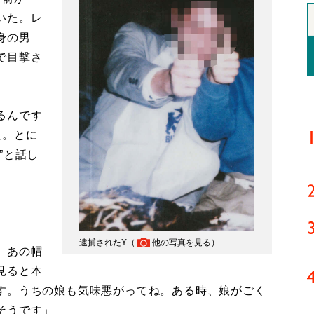
いた。レ
身の男
で目撃さ
。
るんです
た。とに
”と話し
逮捕されたY（
他の写真を見る
）
、あの帽
見ると本
す。うちの娘も気味悪がってね。ある時、娘がごく
そうです」