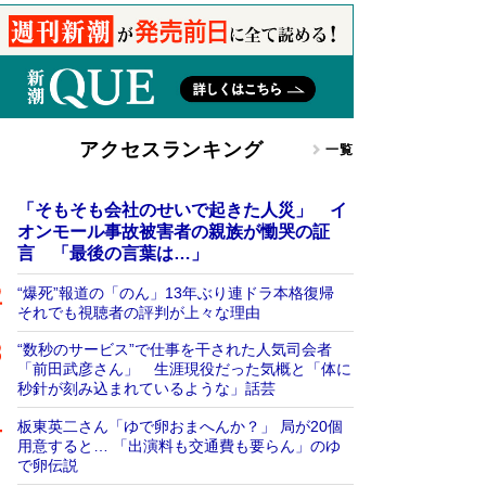
アクセスランキング
一覧
「そもそも会社のせいで起きた人災」 イ
オンモール事故被害者の親族が慟哭の証
言 「最後の言葉は…」
“爆死”報道の「のん」13年ぶり連ドラ本格復帰
それでも視聴者の評判が上々な理由
“数秒のサービス”で仕事を干された人気司会者
「前田武彦さん」 生涯現役だった気概と「体に
秒針が刻み込まれているような」話芸
板東英二さん「ゆで卵おまへんか？」 局が20個
用意すると… 「出演料も交通費も要らん」のゆ
で卵伝説