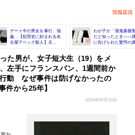
情報提供
デート中の男女を暴行、強
わが子が「酒鬼薔薇
姦…【犯罪史に刻まれる名
だと知ったとき――
古屋アベック殺人】主...
に告げられた驚愕の真.
った男が、女子短大生（19）をメ
、左手にフランスパン、1週間前か
行動 なぜ事件は防げなかったの
事件から25年】
2026年05月10日
ど前か