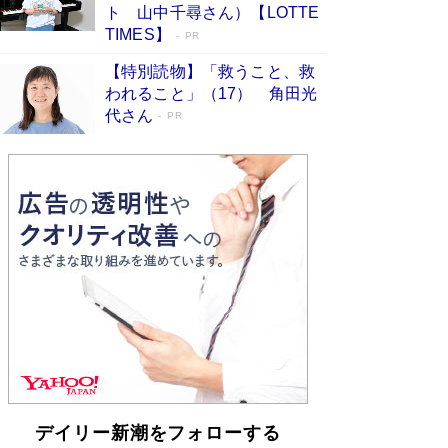
らも文庫化 映画化された直木賞受賞作もランク
ト 山中千尋さん）【LOTTE
イン［文庫ベストセラー］
Book Bang
TIMES】
PR
【特別読物】「救うこと、救
われること」（17） 角田光
代さん
PR
デイリー新潮をフォローする