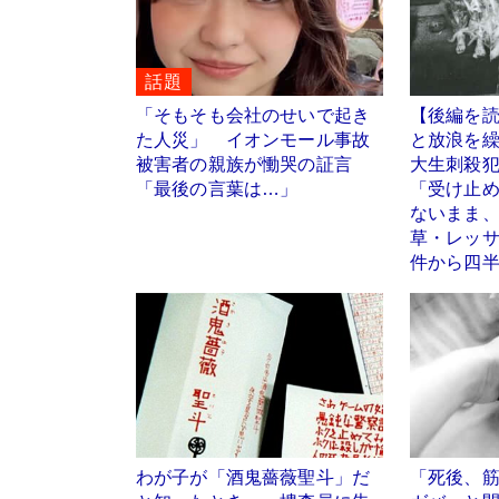
話題
「そもそも会社のせいで起き
【後編を読
た人災」 イオンモール事故
と放浪を
被害者の親族が慟哭の証言
大生刺殺
「最後の言葉は…」
「受け止
ないまま
草・レッ
件から四
わが子が「酒鬼薔薇聖斗」だ
「死後、