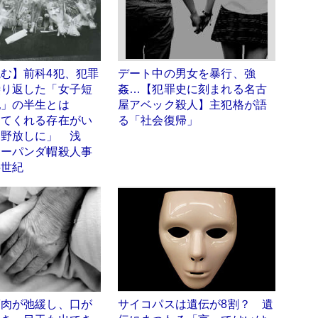
む】前科4犯、犯罪
デート中の男女を暴行、強
繰り返した「女子短
姦…【犯罪史に刻まれる名古
犯」の半生とは
屋アベック殺人】主犯格が語
めてくれる存在がい
る「社会復帰」
、野放しに」 浅
サーパンダ帽殺人事
半世紀
筋肉が弛緩し、口が
サイコパスは遺伝が8割？ 遺