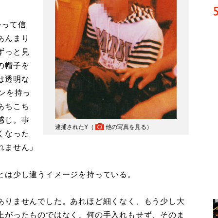
かって信
あんまり
ずっと見
の帽子を
は透明な
ンを持っ
あちこち
感じ。事
逮捕されたY（
他の写真を見る
）
くなった
れません」
とは少し違うイメージを持っている。
ありませんでした。あれほど細くなく、もう少し大
上がったものではなく、何の手入れもせず、そのま