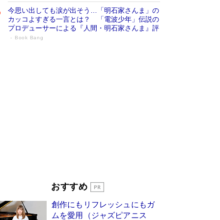
今思い出しても涙が出そう…「明石家さんま」の
カッコよすぎる一言とは？ 「電波少年」伝説の
プロデューサーによる『人間・明石家さんま』評
Book Bang
「宇宙兄弟」最終46巻がベストセラー1
位 宇宙開発への関心を押し上げた18年の
物語に幕 特装版には「宇宙で描かれたマ
ンガ」も収録
Book Bang
美輪明宏 晩年の回答を集めた『ほほえんで生き
るための人生相談』がランクイン［エンターテイ
メントベストセラー］
Book Bang
「『火垂るの墓』は、大嘘である」原作者が抱き
続けた“自責の念”とは…「自己憐憫は描きたくな
い」監督が徹底的にこだわったこと（後編） #
戦争の記憶
Book Bang
皇室はなぜ世界から尊敬されているのか？ 「天
おすすめ
皇陛下はお元気でおられるか」がサウジ国王の第
一声になる理由
Book Bang
創作にもリフレッシュにもガ
東野圭吾、伊坂幸太郎の人気シリーズ最新作どち
ムを愛用（ジャズピアニス