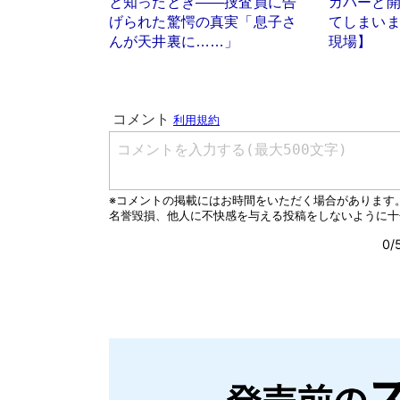
と知ったとき――捜査員に告
ガバーと
げられた驚愕の真実「息子さ
てしまい
んが天井裏に……」
現場】