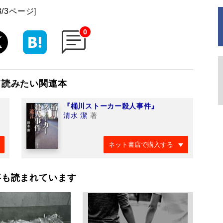
3/3ページ]
0
て読みたい関連本
『桶川ストーカー殺人事件』
清水 潔
著
ネット書店で購入する
事も読まれています