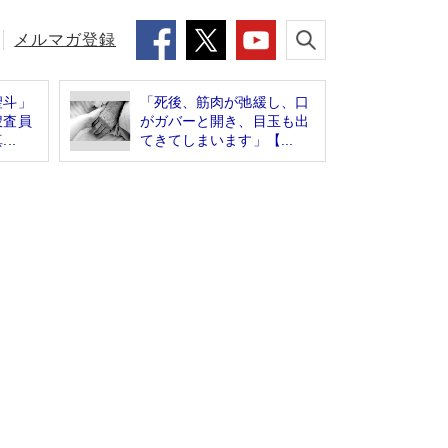
メルマガ登録
聖斗」
「死後、筋肉が弛緩し、口
捜査員
がガバーと開き、目玉も出
..
てきてしまいます」【...