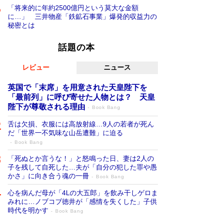
「将来的に年約2500億円という莫大な金額
に…」 三井物産「鉄鉱石事業」爆発的収益力の
秘密とは
話題の本
レビュー
ニュース
英国で「末席」を用意された天皇陛下を
「最前列」に呼び寄せた人物とは？ 天皇
陛下が尊敬される理由
Book Bang
舌は欠損、衣服には高放射線…9人の若者が死ん
だ「世界一不気味な山岳遭難」に迫る
Book Bang
「死ぬとか言うな！」と怒鳴った日、妻は2人の
子を残して自死した…夫が「自分の犯した罪や愚
かさ」に向き合う魂の一冊
Book Bang
心を病んだ母が「4Lの大五郎」を飲み干しゲロま
みれに…ノブコブ徳井が「感情を失くした」子供
時代を明かす
Book Bang