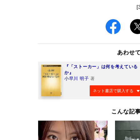
[
あわせ
『「ストーカー」は何を考えている
か』
小早川 明子
著
ネット書店で購入する
こんな記