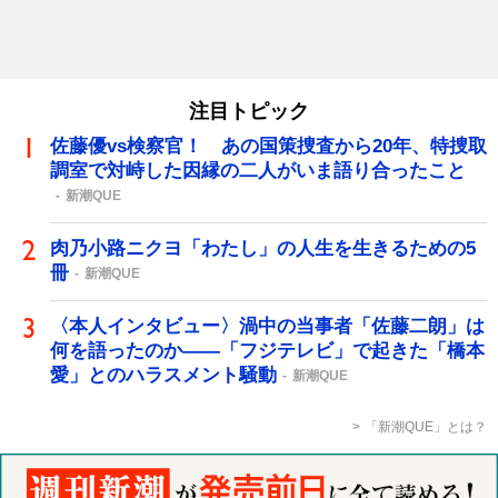
注目トピック
佐藤優vs検察官！ あの国策捜査から20年、特捜取
調室で対峙した因縁の二人がいま語り合ったこと
新潮QUE
肉乃小路ニクヨ「わたし」の人生を生きるための5
冊
新潮QUE
〈本人インタビュー〉渦中の当事者「佐藤二朗」は
何を語ったのか――「フジテレビ」で起きた「橋本
愛」とのハラスメント騒動
新潮QUE
「新潮QUE」とは？