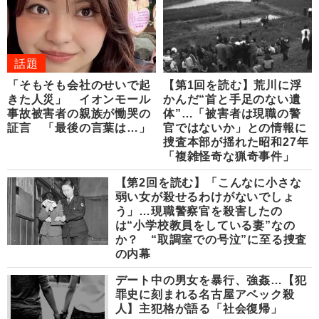
話題
「そもそも会社のせいで起
【第1回を読む】荒川に浮
きた人災」 イオンモール
かんだ“首と手足のない遺
事故被害者の親族が慟哭の
体”…「被害者は現職の警
証言 「最後の言葉は…」
官ではないか」との情報に
捜査本部が揺れた昭和27年
「複雑怪奇な猟奇事件」
【第2回を読む】「こんなに小さな
弱い女が殺せるわけがないでしょ
う」…現職警察官を殺害したの
は“小学校教員をしている妻”なの
か？ “取調室での号泣”に至る捜査
の内幕
デート中の男女を暴行、強姦…【犯
罪史に刻まれる名古屋アベック殺
人】主犯格が語る「社会復帰」