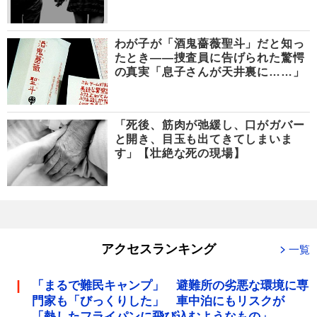
わが子が「酒鬼薔薇聖斗」だと知っ
たとき――捜査員に告げられた驚愕
の真実「息子さんが天井裏に……」
「死後、筋肉が弛緩し、口がガバー
と開き、目玉も出てきてしまいま
す」【壮絶な死の現場】
アクセスランキング
一覧
「まるで難民キャンプ」 避難所の劣悪な環境に専
門家も「びっくりした」 車中泊にもリスクが
「熱したフライパンに飛び込むようなもの」