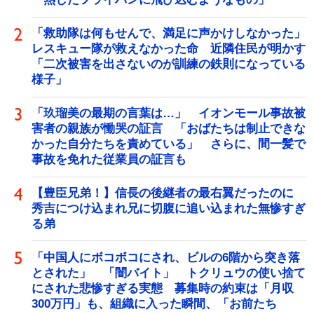
「救助隊は何もせんで、満足に声かけしなかった」
レスキュー隊が救えなかった命 近隣住民が明かす
「二次被害を出さないのが訓練の鉄則になっている
様子」
「玖瑠美の最期の言葉は…」 イオンモール事故被
害者の親族が慟哭の証言 「おばたちは制止できな
かった自分たちを責めている」 さらに、間一髪で
事故を免れた従業員の証言も
【豊臣兄弟！】信長の後継者の最右翼だったのに
秀吉につけ込まれ兄に切腹に追い込まれた無惨すぎ
る弟
「中国人にボコボコにされ、ビルの6階から突き落
とされた」 「闇バイト」 トクリュウの使い捨て
にされた悲惨すぎる実態 募集時の約束は「月収
300万円」も、組織に入った瞬間、「お前たち