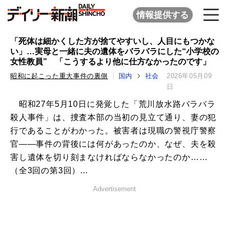
情報提供する
「死体は細かくした方が捨てやすいし、人目にもつかな
い」…実母と一緒に夫の遺体をバラバラにした“小学校の
女性教員” 「こうするより他に仕方なかったのです」
昭和に起こった重大事件の裏側
国内
社会
2026年05月09
日
昭和27年5月10日に発覚した「荒川放水路バラバラ
殺人事件」は、捜査本部の当初の見立て通り、妻の犯
行であることがわかった。被害者は現職の警視庁警察
官――事件の背後には何があったのか、なぜ、夫を殺
害し遺体を切り刻まなければならなかったのか……
（全3回の第3回）...
Advertisement