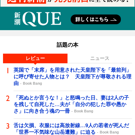
話題の本
レビュー
ニュース
英国で「末席」を用意された天皇陛下を「最前列」
に呼び寄せた人物とは？ 天皇陛下が尊敬される理
由
Book Bang
「死ぬとか言うな！」と怒鳴った日、妻は2人の子
を残して自死した…夫が「自分の犯した罪や愚か
さ」に向き合う魂の一冊
Book Bang
舌は欠損、衣服には高放射線…9人の若者が死んだ
「世界一不気味な山岳遭難」に迫る
Book Bang