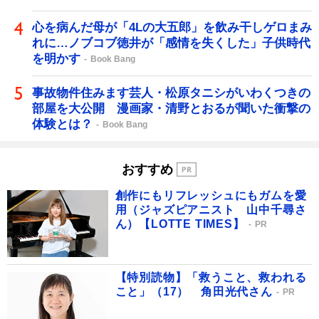
心を病んだ母が「4Lの大五郎」を飲み干しゲロまみ
れに…ノブコブ徳井が「感情を失くした」子供時代
を明かす
Book Bang
事故物件住みます芸人・松原タニシがいわくつきの
部屋を大公開 漫画家・清野とおるが聞いた衝撃の
体験とは？
Book Bang
おすすめ
創作にもリフレッシュにもガムを愛
用（ジャズピアニスト 山中千尋さ
ん）【LOTTE TIMES】
PR
【特別読物】「救うこと、救われる
こと」（17） 角田光代さん
PR