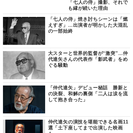
「七人の侍」撮影、それで
も縁が続いた理由
「七人の侍」焼き討ちシーンは「燃
えすぎ」…出演者が明かした大混乱
の一部始終
大スターと世界的監督が“激突”…仲
代達矢さんの代表作「影武者」をめ
ぐる騒動
「仲代達矢」デビュー秘話 勝新と
の決裂、和解の裏側「二人は涙を流
して抱き合った」
仲代達矢の演技を堪能できる名画11
選「土下座してまで出演した映画