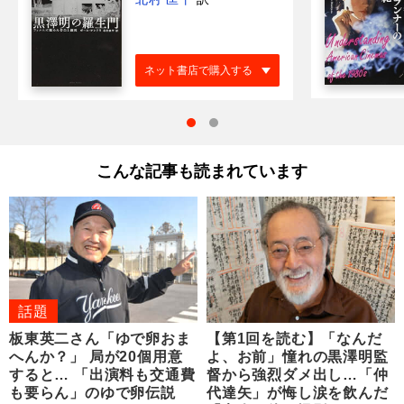
ネット書店で購入する
こんな記事も読まれています
話題
板東英二さん「ゆで卵おま
【第1回を読む】「なんだ
へんか？」 局が20個用意
よ、お前」憧れの黒澤明監
すると… 「出演料も交通費
督から強烈ダメ出し…「仲
も要らん」のゆで卵伝説
代達矢」が悔し涙を飲んだ