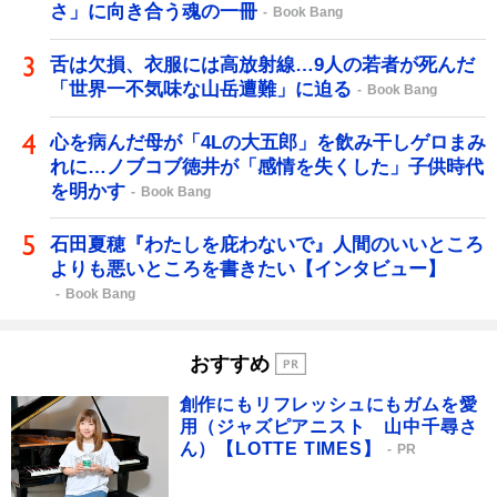
さ」に向き合う魂の一冊
Book Bang
舌は欠損、衣服には高放射線…9人の若者が死んだ
「世界一不気味な山岳遭難」に迫る
Book Bang
心を病んだ母が「4Lの大五郎」を飲み干しゲロまみ
れに…ノブコブ徳井が「感情を失くした」子供時代
を明かす
Book Bang
石田夏穂『わたしを庇わないで』人間のいいところ
よりも悪いところを書きたい【インタビュー】
Book Bang
おすすめ
創作にもリフレッシュにもガムを愛
用（ジャズピアニスト 山中千尋さ
ん）【LOTTE TIMES】
PR