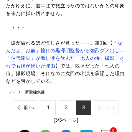
たがゆえに、道半ばで旅立ったのではないかとの印象
を未だに拭い切れません。
＊＊＊
涙が溢れるほど悔しさが募った――。第1回【
「な
んだよ、お前」憧れの黒澤明監督から強烈ダメ出し…
「仲代達矢」が悔し涙を飲んだ「七人の侍」撮影、そ
れでも縁が続いた理由
】では、散々だった「七人の
侍」撮影現場、それなのに次回の出演を承諾した理由
などを明かしている。
デイリー新潮編集部
前へ
1
2
3
次へ
[3/3ページ]
0