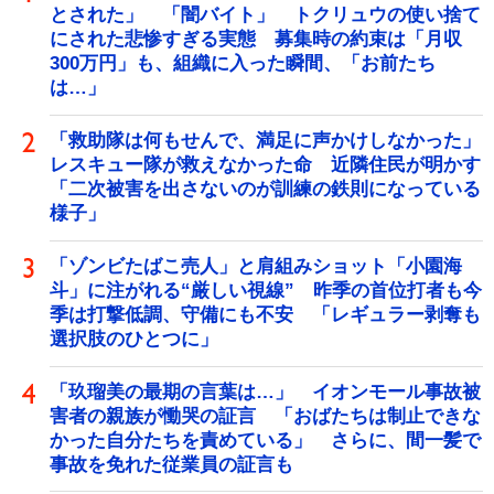
とされた」 「闇バイト」 トクリュウの使い捨て
にされた悲惨すぎる実態 募集時の約束は「月収
300万円」も、組織に入った瞬間、「お前たち
は…」
「救助隊は何もせんで、満足に声かけしなかった」
レスキュー隊が救えなかった命 近隣住民が明かす
「二次被害を出さないのが訓練の鉄則になっている
様子」
「ゾンビたばこ売人」と肩組みショット「小園海
斗」に注がれる“厳しい視線” 昨季の首位打者も今
季は打撃低調、守備にも不安 「レギュラー剥奪も
選択肢のひとつに」
「玖瑠美の最期の言葉は…」 イオンモール事故被
害者の親族が慟哭の証言 「おばたちは制止できな
かった自分たちを責めている」 さらに、間一髪で
事故を免れた従業員の証言も