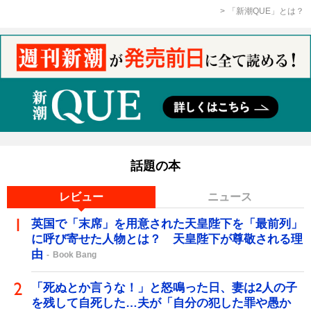
「新潮QUE」とは？
話題の本
レビュー
ニュース
英国で「末席」を用意された天皇陛下を「最前列」
に呼び寄せた人物とは？ 天皇陛下が尊敬される理
由
Book Bang
「死ぬとか言うな！」と怒鳴った日、妻は2人の子
を残して自死した…夫が「自分の犯した罪や愚か