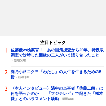
注目トピック
佐藤優vs検察官！ あの国策捜査から20年、特捜取
調室で対峙した因縁の二人がいま語り合ったこと
新潮QUE
肉乃小路ニクヨ「わたし」の人生を生きるための5
冊
新潮QUE
〈本人インタビュー〉渦中の当事者「佐藤二朗」は
何を語ったのか――「フジテレビ」で起きた「橋本
愛」とのハラスメント騒動
新潮QUE