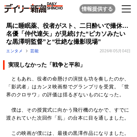
情報提供する
馬に睡眠薬、役者がスト、二日酔いで撮休…
名優「仲代達矢」が見続けた“ピカソみたい
な黒澤明監督”と“壮絶な撮影現場”
エンタメ
芸能
2026年05月04日
実現しなかった「戦争と平和」
ともあれ、役者の命懸けの演技も功を奏したのか、
「影武者」はカンヌ映画祭でグランプリを受賞。「世
界のクロサワ」の評価は揺るぎないものになった。
僕は、その授賞式に向かう飛行機のなかで、すでに
渡されていた次回作「乱」の台本に目を通しました。
この映画が僕には、最後の黒澤作品になりました。