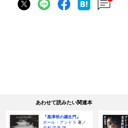
あわせて読みたい関連本
『黒澤明の羅生門』
ポール・アンドラ
著
／
北村 匡平
訳