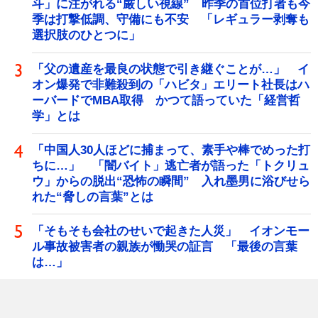
斗」に注がれる“厳しい視線” 昨季の首位打者も今
季は打撃低調、守備にも不安 「レギュラー剥奪も
選択肢のひとつに」
「父の遺産を最良の状態で引き継ぐことが…」 イ
オン爆発で非難殺到の「ハビタ」エリート社長はハ
ーバードでMBA取得 かつて語っていた「経営哲
学」とは
「中国人30人ほどに捕まって、素手や棒でめった打
ちに…」 「闇バイト」逃亡者が語った「トクリュ
ウ」からの脱出“恐怖の瞬間” 入れ墨男に浴びせら
れた“脅しの言葉”とは
「そもそも会社のせいで起きた人災」 イオンモー
ル事故被害者の親族が慟哭の証言 「最後の言葉
は…」