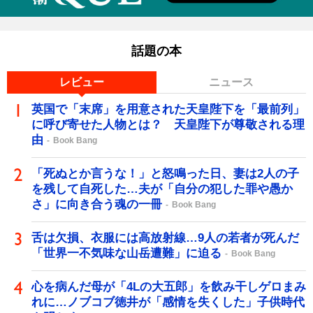
話題の本
レビュー
ニュース
英国で「末席」を用意された天皇陛下を「最前列」
に呼び寄せた人物とは？ 天皇陛下が尊敬される理
由
Book Bang
「死ぬとか言うな！」と怒鳴った日、妻は2人の子
を残して自死した…夫が「自分の犯した罪や愚か
さ」に向き合う魂の一冊
Book Bang
舌は欠損、衣服には高放射線…9人の若者が死んだ
「世界一不気味な山岳遭難」に迫る
Book Bang
心を病んだ母が「4Lの大五郎」を飲み干しゲロまみ
れに…ノブコブ徳井が「感情を失くした」子供時代