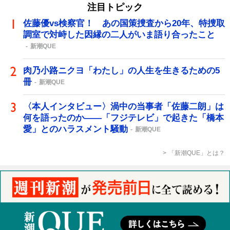
注目トピック
佐藤優vs検察官！ あの国策捜査から20年、特捜取
調室で対峙した因縁の二人がいま語り合ったこと
新潮QUE
肉乃小路ニクヨ「わたし」の人生を生きるための5
冊
新潮QUE
〈本人インタビュー〉渦中の当事者「佐藤二朗」は
何を語ったのか――「フジテレビ」で起きた「橋本
愛」とのハラスメント騒動
新潮QUE
「新潮QUE」とは？