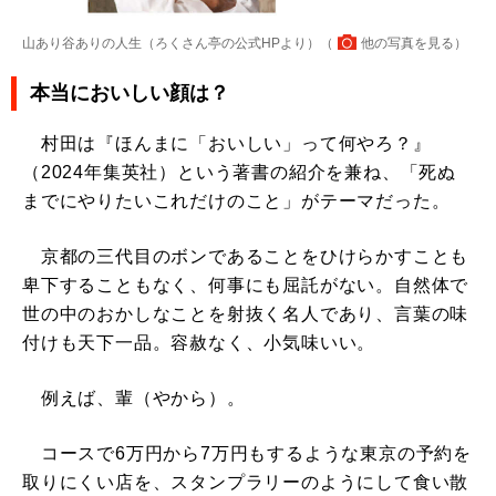
山あり谷ありの人生（ろくさん亭の公式HPより）（
他の写真を見る
）
本当においしい顔は？
村田は『ほんまに「おいしい」って何やろ？』
（2024年集英社）という著書の紹介を兼ね、「死ぬ
までにやりたいこれだけのこと」がテーマだった。
京都の三代目のボンであることをひけらかすことも
卑下することもなく、何事にも屈託がない。自然体で
世の中のおかしなことを射抜く名人であり、言葉の味
付けも天下一品。容赦なく、小気味いい。
例えば、輩（やから）。
コースで6万円から7万円もするような東京の予約を
取りにくい店を、スタンプラリーのようにして食い散