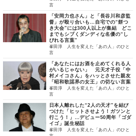
言
「安岡力也さん」と「長谷川和彦監
督」が殴り合いも…自宅での“餅つ
き大会”には300人以上が集結 どこ
までもシブくダンディな名優の“し
びれる言葉”
峯田淳 人生を変えた「あの人」のひと
言
「あなたにはお酒を止めてくれる人
がいるじゃない」 元天才子役「中
村メイコさん」をハッとさせた親友
「昭和歌謡界の女王」の切ない言葉
峯田淳 人生を変えた「あの人」のひと
言
日本人離れした“2人の天才”を結び
つけた「ヒットさせよう！ガツンと
行こう！」…デビュー50周年「ゴダ
イゴ」誕生秘話
峯田淳 人生を変えた「あの人」のひと
言