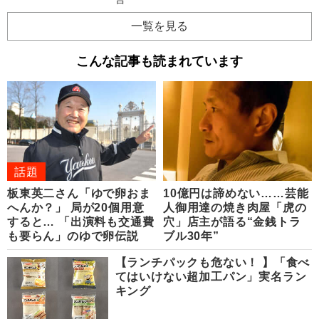
一覧を見る
こんな記事も読まれています
話題
板東英二さん「ゆで卵おま
10億円は諦めない……芸能
へんか？」 局が20個用意
人御用達の焼き肉屋「虎の
すると… 「出演料も交通費
穴」店主が語る“金銭トラ
も要らん」のゆで卵伝説
ブル30年”
【ランチパックも危ない！ 】「食べ
てはいけない超加工パン」実名ラン
キング