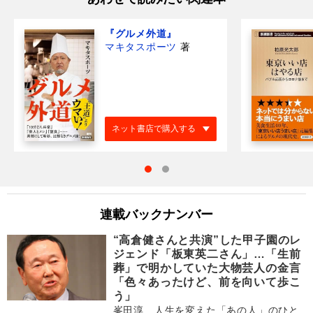
『グルメ外道』
マキタスポーツ
著
ネット書店で購入する
連載バックナンバー
“高倉健さんと共演”した甲子園のレ
ジェンド「板東英二さん」…「生前
葬」で明かしていた大物芸人の金言
「色々あったけど、前を向いて歩こ
う」
峯田淳 人生を変えた「あの人」のひと