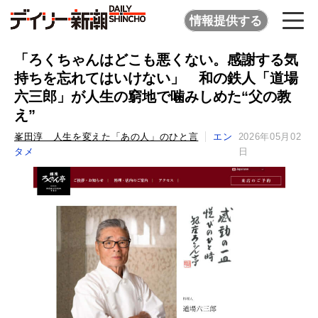
情報提供する
「ろくちゃんはどこも悪くない。感謝する気
持ちを忘れてはいけない」 和の鉄人「道場
六三郎」が人生の窮地で噛みしめた“父の教
え”
峯田淳 人生を変えた「あの人」のひと言
エン
2026年05月02
タメ
日