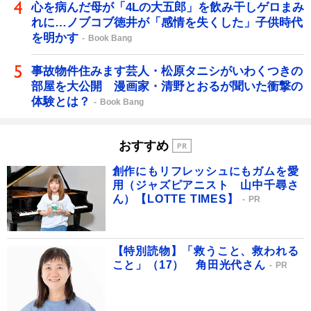
心を病んだ母が「4Lの大五郎」を飲み干しゲロまみ
れに…ノブコブ徳井が「感情を失くした」子供時代
を明かす
Book Bang
事故物件住みます芸人・松原タニシがいわくつきの
部屋を大公開 漫画家・清野とおるが聞いた衝撃の
体験とは？
Book Bang
おすすめ
創作にもリフレッシュにもガムを愛
用（ジャズピアニスト 山中千尋さ
ん）【LOTTE TIMES】
PR
【特別読物】「救うこと、救われる
こと」（17） 角田光代さん
PR