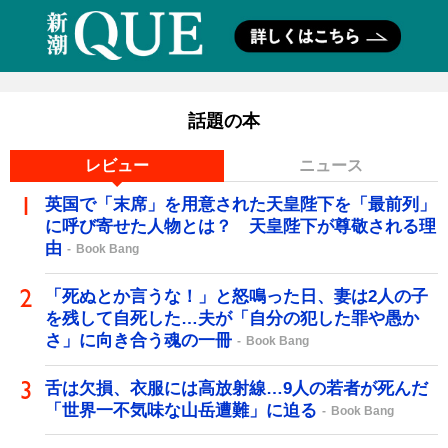
話題の本
レビュー
ニュース
英国で「末席」を用意された天皇陛下を「最前列」
に呼び寄せた人物とは？ 天皇陛下が尊敬される理
由
Book Bang
「死ぬとか言うな！」と怒鳴った日、妻は2人の子
を残して自死した…夫が「自分の犯した罪や愚か
さ」に向き合う魂の一冊
Book Bang
舌は欠損、衣服には高放射線…9人の若者が死んだ
「世界一不気味な山岳遭難」に迫る
Book Bang