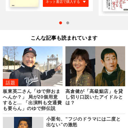
ネット書店で購入する
こんな記事も読まれています
話題
板東英二さん「ゆで卵おま
高倉健が「高級鮨店」を貸
へんか？」 局が20個用意
し切り口説いたアイドルと
すると… 「出演料も交通費
は？
も要らん」のゆで卵伝説
小栗旬、“フジのドラマには二度と
出ない”の激怒