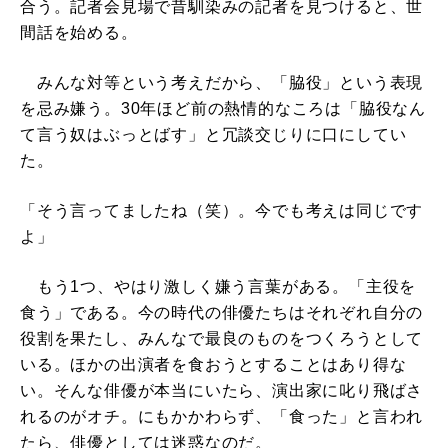
合う。記者会見場で昔馴染みの記者を見つけると、世
間話を始める。
みんな対等という考えだから、「脇役」という表現
を忌み嫌う。30年ほど前の熱情的なころは「脇役なん
て言う奴はぶっとばす」と冗談交じりに口にしてい
た。
「そう言ってましたね（笑）。今でも考えは同じです
よ」
もう1つ、やはり激しく嫌う言葉がある。「主役を
食う」である。今の時代の俳優たちはそれぞれ自分の
役割を果たし、みんなで最良のものをつくろうとして
いる。ほかの出演者を食おうとすることはあり得な
い。そんな俳優が本当にいたら、演出家に叱り飛ばさ
れるのがオチ。にもかかわらず、「食った」と言われ
たら、俳優としては迷惑なのだ。