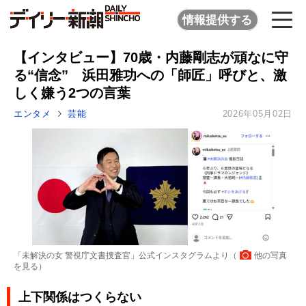
情報提供する
【インタビュー】70歳・内藤剛志が頑なに守
る“信念” 浜田雅功への「師匠」呼びと、激
しく嫌う2つの言葉
エンタメ
芸能
2026年05月02日
「未解決の女 警視庁文書捜査官」公式インスタグラムより（
他の写真
を見る
）
上下関係はつくらない