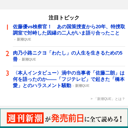
注目トピック
佐藤優vs検察官！ あの国策捜査から20年、特捜取
調室で対峙した因縁の二人がいま語り合ったこと
新潮QUE
肉乃小路ニクヨ「わたし」の人生を生きるための5
冊
新潮QUE
〈本人インタビュー〉渦中の当事者「佐藤二朗」は
何を語ったのか――「フジテレビ」で起きた「橋本
愛」とのハラスメント騒動
新潮QUE
「新潮QUE」とは？