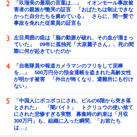
「玖瑠美の最期の言葉は…」 イオンモール事故被
害者の親族が慟哭の証言 「おばたちは制止できな
かった自分たちを責めている」 さらに、間一髪で
事故を免れた従業員の証言も
左目周囲の痣は「脳の動脈が破れ、その血が溜まっ
ていた」 09年に孤独死「大原麗子さん」、死の間
際に何が起きていたのか
「自衛隊員や報道カメラマンのフリをして泥棒
を…」 500万円分の預金通帳を盗まれた高齢女性
が明かす被害 「外出が怖くなり、避難所にも行け
ない」
「中国人にボコボコにされ、ビルの6階から突き落
とされた」 「闇バイト」 トクリュウの使い捨て
にされた悲惨すぎる実態 募集時の約束は「月収
300万円」も、組織に入った瞬間、「お前たち
は…」