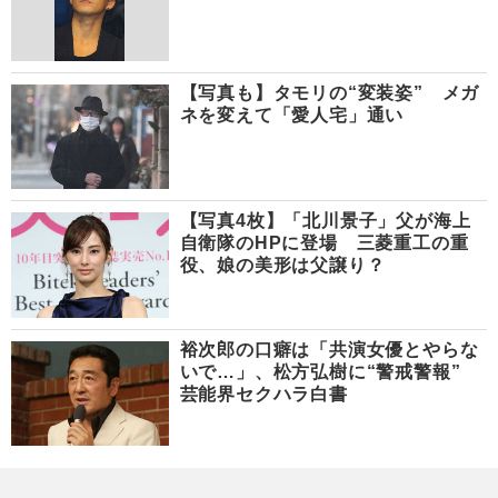
【写真も】タモリの“変装姿” メガ
ネを変えて「愛人宅」通い
【写真4枚】「北川景子」父が海上
自衛隊のHPに登場 三菱重工の重
役、娘の美形は父譲り？
裕次郎の口癖は「共演女優とやらな
いで…」、松方弘樹に“警戒警報”
芸能界セクハラ白書