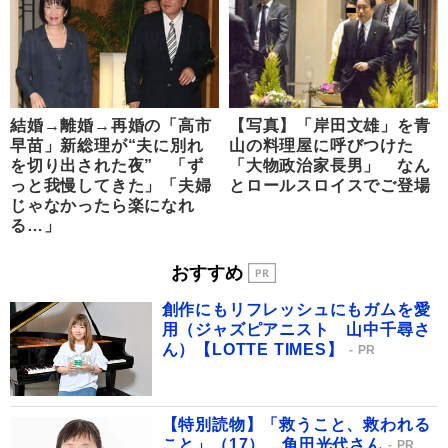
結婚→離婚→再婚の「高市
【写真】「岸田文雄」を青
早苗」新総理が“夫に別れ
山の料理屋に呼びつけた
を切り出された夜” 「ず
「大物政治家長男」 なん
っと我慢してきた」「夫婦
とロールスロイスでご登場
じゃなかったら楽になれ
る…」
おすすめ
創作にもリフレッシュにもガムを愛
用（ジャズピアニスト 山中千尋さ
ん）【LOTTE TIMES】
PR
【特別読物】「救うこと、救われる
こと」（17） 角田光代さん
PR