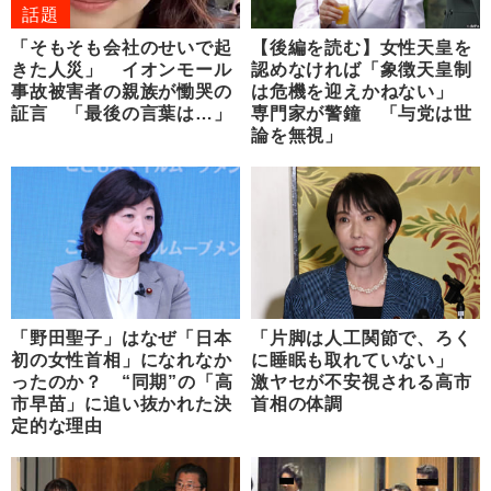
話題
「そもそも会社のせいで起
【後編を読む】女性天皇を
きた人災」 イオンモール
認めなければ「象徴天皇制
事故被害者の親族が慟哭の
は危機を迎えかねない」
証言 「最後の言葉は…」
専門家が警鐘 「与党は世
論を無視」
「野田聖子」はなぜ「日本
「片脚は人工関節で、ろく
初の女性首相」になれなか
に睡眠も取れていない」
ったのか？ “同期”の「高
激ヤセが不安視される高市
市早苗」に追い抜かれた決
首相の体調
定的な理由