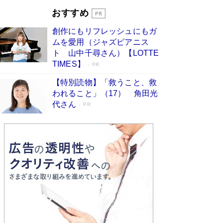
開発への関心を押し上げた18年の物語に幕 特装
おすすめ
版には「宇宙で描かれたマンガ」も収録
Book Bang
創作にもリフレッシュにもガ
友近氏、絶賛！ 鎌倉を舞台に、孤独を抱えた
ムを愛用（ジャズピアニス
人々が新たな一歩を踏み出す連作短篇集『海のほ
ト 山中千尋さん）【LOTTE
とりのプラネット』試し読み
Book Bang
TIMES】
PR
【特別読物】「救うこと、救
われること」（17） 角田光
代さん
PR