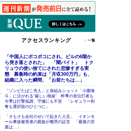
アクセスランキング
一覧
「中国人にボコボコにされ、ビルの6階か
ら突き落とされた」 「闇バイト」 トク
リュウの使い捨てにされた悲惨すぎる実
態 募集時の約束は「月収300万円」も、
組織に入った瞬間、「お前たちは…」
「ゾンビたばこ売人」と肩組みショット「小園海
斗」に注がれる“厳しい視線” 昨季の首位打者も
今季は打撃低調、守備にも不安 「レギュラー剥
奪も選択肢のひとつに」
「そもそも会社のせいで起きた人災」 イオンモ
ール事故被害者の親族が慟哭の証言 「最後の言
葉は…」