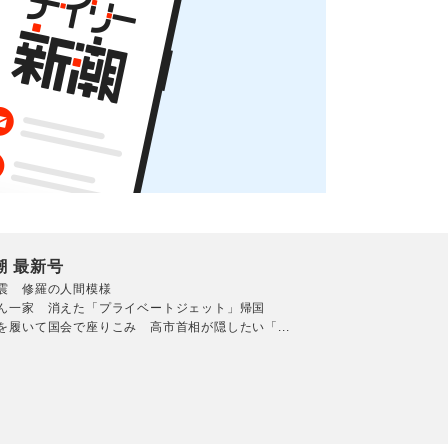
潮 最新号
震 修羅の人間模様
ん一家 消えた「プライベートジェット」帰国
を履いて国会で座りこみ 高市首相が隠したい「...