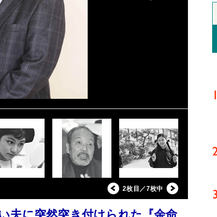
2枚目／7枚中
い夫に突然突き付けられた『余命