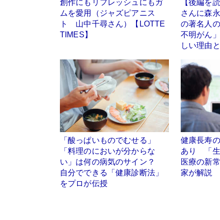
創作にもリフレッシュにもガ
【後編を
ムを愛用（ジャズピアニス
さんに森
ト 山中千尋さん）【LOTTE
の著名人
TIMES】
不明がん
しい理由
「酸っぱいものでむせる」
健康長寿
「料理のにおいが分からな
あり 「
い」は何の病気のサイン？
医療の新常
自分でできる「健康診断法」
家が解説
をプロが伝授