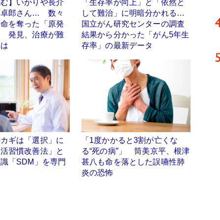
読む】いかりや長介
「生存率が向上」と「依然と
永卓郎さん… 数々
して難治」に明暗分かれる…
の命を奪った「原発
国立がん研究センターの調査
」 発見、治療が難
結果から分かった「がん5年生
とは
存率」の最新データ
のカギは「選択」に
「1度かかると3割が亡くな
生活習慣改善法」と
る“死の病”」 筒美京平、根津
識「SDM」を専門
甚八も命を落とした誤嚥性肺
炎の恐怖