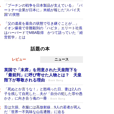
「プーチンの戦争を日本製品が支えている」「パ
ートナー企業が日本に」米紙が報じた“スパイ天
国”の実態
「父の遺産を最良の状態で引き継ぐことが…」
イオン爆発で非難殺到の「ハビタ」エリート社長
はハーバードでMBA取得 かつて語っていた「経
営哲学」とは
話題の本
レビュー
ニュース
英国で「末席」を用意された天皇陛下を
「最前列」に呼び寄せた人物とは？ 天皇
陛下が尊敬される理由
Book Bang
「死ぬとか言うな！」と怒鳴った日、妻は2人の
子を残して自死した…夫が「自分の犯した罪や愚
かさ」に向き合う魂の一冊
Book Bang
舌は欠損、衣服には高放射線…9人の若者が死ん
だ「世界一不気味な山岳遭難」に迫る