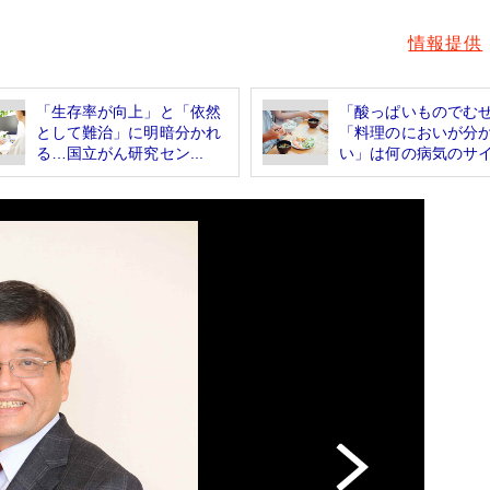
情報提供
「生存率が向上」と「依然
「酸っぱいものでむ
として難治」に明暗分かれ
「料理のにおいが分
る…国立がん研究セン...
い」は何の病気のサイ.