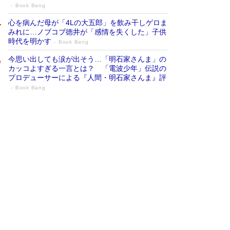
Book Bang
心を病んだ母が「4Lの大五郎」を飲み干しゲロま
みれに…ノブコブ徳井が「感情を失くした」子供
時代を明かす
Book Bang
今思い出しても涙が出そう…「明石家さんま」の
カッコよすぎる一言とは？ 「電波少年」伝説の
プロデューサーによる『人間・明石家さんま』評
Book Bang
「『火垂るの墓』は、大嘘である」原作者
が抱き続けた“自責の念”とは…「自己憐憫
は描きたくない」監督が徹底的にこだわっ
たこと（後編） #戦争の記憶
Book Bang
「叱って伸びるやつは、褒めたらもっと伸びる」
俳優・高嶋政伸が家族に教わった“人を育てるコ
ツ”…芸への考え方を明かす
Book Bang
美輪明宏 晩年の回答を集めた『ほほえんで生き
るための人生相談』がランクイン［エンターテイ
メントベストセラー］
Book Bang
「宇宙兄弟」最終46巻がベストセラー1位 宇宙