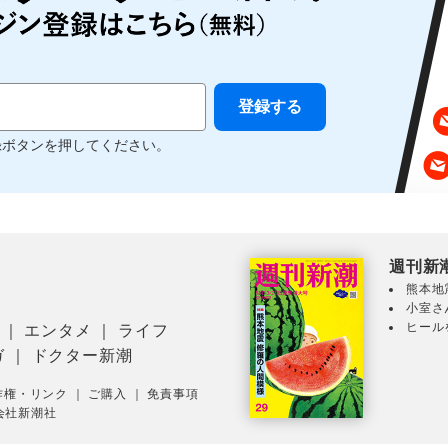
録ボタンを押してください。
週刊新
熊本地
小室さ
ヒール
｜
エンタメ
｜
ライフ
ガ
｜
ドクター新潮
作権・リンク
｜
ご購入
｜
免責事項
会社新潮社