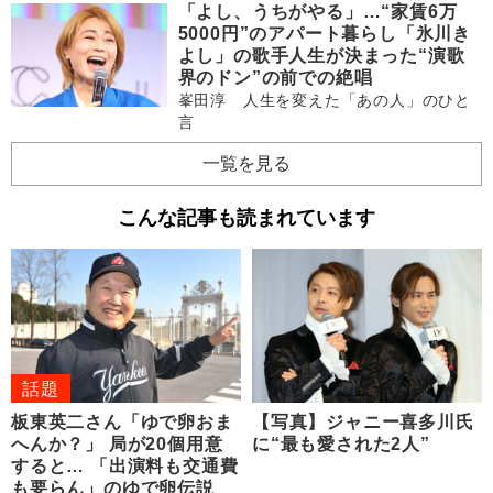
「よし、うちがやる」…“家賃6万
5000円”のアパート暮らし「氷川き
よし」の歌手人生が決まった“演歌
界のドン”の前での絶唱
峯田淳 人生を変えた「あの人」のひと
言
一覧を見る
こんな記事も読まれています
話題
板東英二さん「ゆで卵おま
【写真】ジャニー喜多川氏
へんか？」 局が20個用意
に“最も愛された2人”
すると… 「出演料も交通費
も要らん」のゆで卵伝説