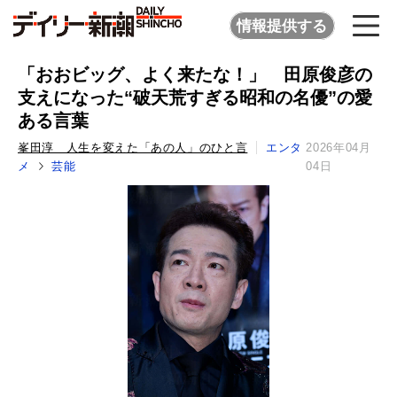
情報提供する
「おおビッグ、よく来たな！」 田原俊彦の
支えになった“破天荒すぎる昭和の名優”の愛
ある言葉
峯田淳 人生を変えた「あの人」のひと言
エンタ
2026年04月
メ
芸能
04日