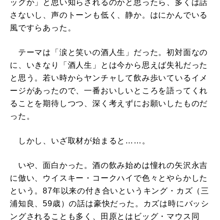
ッグか」と思い知らされるのかと思ったら、多くは話
さないし、声のトーンも低く、静か。はにかんでいる
風ですらあった。
テーマは「涙と笑いの酒人生」だった。初対面なの
に、いきなり「酒人生」とは今から思えば失礼だった
と思う。若い時からヤンチャして飲み歩いているイメ
ージがあったので、一番おいしいところを語ってくれ
ることを期待しつつ、深く考えずにお願いしたものだ
った。
しかし、いざ取材が始まると……。
いや、面白かった。酒の飲み始めは憧れの矢沢永吉
に倣い、ウイスキー・コークハイで色々とやらかした
という。87年以来の付き合いというキング・カズ（三
浦知良、59歳）の話は豪快だった。カズは時にバッシ
ングされることも多く、田原とはビッグ・マウス同