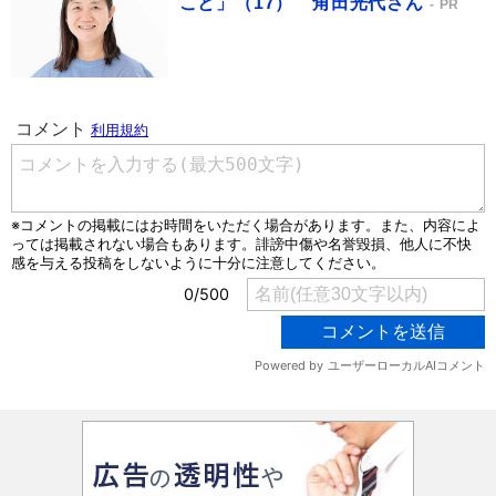
こと」（17） 角田光代さん
PR