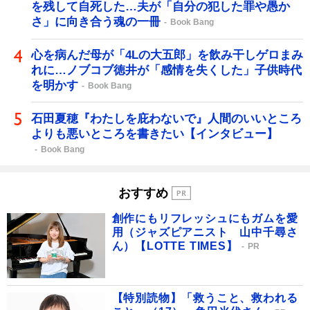
を残して自死した…夫が「自分の犯した罪や愚か
さ」に向き合う魂の一冊
Book Bang
心を病んだ母が「4Lの大五郎」を飲み干しゲロまみ
れに…ノブコブ徳井が「感情を失くした」子供時代
を明かす
Book Bang
石田夏穂『わたしを庇わないで』人間のいいところ
よりも悪いところを書きたい【インタビュー】
Book Bang
おすすめ
創作にもリフレッシュにもガムを愛
用（ジャズピアニスト 山中千尋さ
ん）【LOTTE TIMES】
PR
【特別読物】「救うこと、救われる