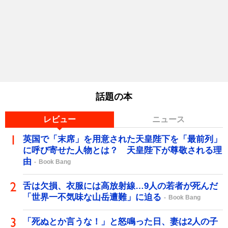
話題の本
レビュー
ニュース
英国で「末席」を用意された天皇陛下を「最前列」
に呼び寄せた人物とは？ 天皇陛下が尊敬される理
由
Book Bang
舌は欠損、衣服には高放射線…9人の若者が死んだ
「世界一不気味な山岳遭難」に迫る
Book Bang
「死ぬとか言うな！」と怒鳴った日、妻は2人の子