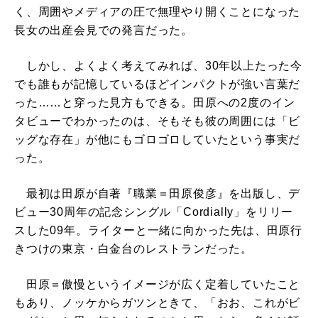
く、周囲やメディアの圧で無理やり開くことになった
長女の出産会見での発言だった。
しかし、よくよく考えてみれば、30年以上たった今
でも誰もが記憶しているほどインパクトが強い言葉だ
った……と穿った見方もできる。田原への2度のイン
タビューでわかったのは、そもそも彼の周囲には「ビ
ッグな存在」が他にもゴロゴロしていたという事実だ
った。
最初は田原が自著『職業＝田原俊彦』を出版し、デ
ビュー30周年の記念シングル「Cordially」をリリー
スした09年。ライターと一緒に向かった先は、田原行
きつけの東京・白金台のレストランだった。
田原＝傲慢というイメージが広く定着していたこと
もあり、ノッケからガツンときて、「おお、これがビ