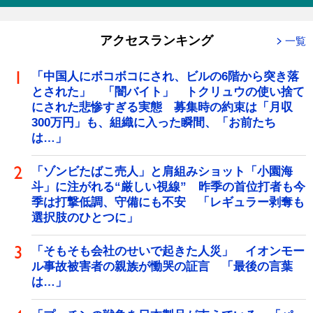
アクセスランキング
一覧
「中国人にボコボコにされ、ビルの6階から突き落
とされた」 「闇バイト」 トクリュウの使い捨て
にされた悲惨すぎる実態 募集時の約束は「月収
300万円」も、組織に入った瞬間、「お前たち
は…」
「ゾンビたばこ売人」と肩組みショット「小園海
斗」に注がれる“厳しい視線” 昨季の首位打者も今
季は打撃低調、守備にも不安 「レギュラー剥奪も
選択肢のひとつに」
「そもそも会社のせいで起きた人災」 イオンモー
ル事故被害者の親族が慟哭の証言 「最後の言葉
は…」