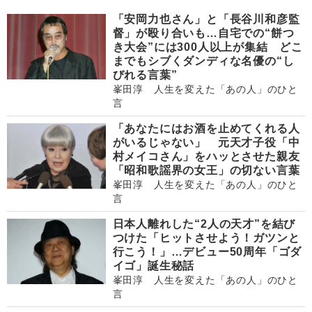
「安岡力也さん」と「長谷川和彦監
督」が殴り合いも…自宅での“餅つ
き大会”には300人以上が集結 どこ
までもシブくダンディな名優の“し
びれる言葉”
峯田淳 人生を変えた「あの人」のひと
言
「あなたにはお酒を止めてくれる人
がいるじゃない」 元天才子役「中
村メイコさん」をハッとさせた親友
「昭和歌謡界の女王」の切ない言葉
峯田淳 人生を変えた「あの人」のひと
言
日本人離れした“2人の天才”を結び
つけた「ヒットさせよう！ガツンと
行こう！」…デビュー50周年「ゴダ
イゴ」誕生秘話
峯田淳 人生を変えた「あの人」のひと
言