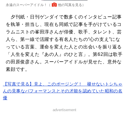
永遠のスーパーアイドル！（
他の写真を見る
）
夕刊紙・日刊ゲンダイで数多くのインタビュー記事
を執筆・担当し、現在も同紙で記事を手がけているコ
ラムニストの峯田淳さんが俳優、歌手、タレント、芸
人ら、第一線で活躍する有名人たちの“心の支え”にな
っている言葉、運命を変えた人との出会いを振り返る
「人生を変えた『あの人』のひと言」。第62回は歌手
の田原俊彦さん。スーパーアイドルが見せた、意外な
素顔です。
【写真で見る】見よ、このポージング！ 褪せないトシちゃ
んの見事なパフォーマンスとその才能を認めていた昭和の名
優
advertisement