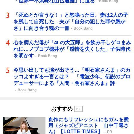
「世界一不気味な山岳遭難」に迫る
Book Bang
「死ぬとか言うな！」と怒鳴った日、妻は2人の子
を残して自死した…夫が「自分の犯した罪や愚か
さ」に向き合う魂の一冊
Book Bang
心を病んだ母が「4Lの大五郎」を飲み干しゲロまみ
れに…ノブコブ徳井が「感情を失くした」子供時代
を明かす
Book Bang
今思い出しても涙が出そう…「明石家さんま」のカ
ッコよすぎる一言とは？ 「電波少年」伝説のプロ
デューサーによる『人間・明石家さんま』評
Book Bang
おすすめ
創作にもリフレッシュにもガムを愛
用（ジャズピアニスト 山中千尋さ
ん）【LOTTE TIMES】
PR