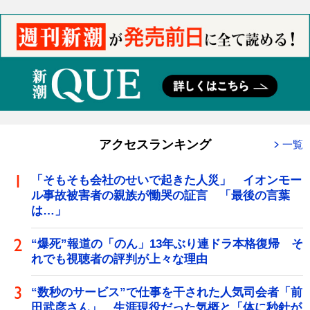
アクセスランキング
一覧
「そもそも会社のせいで起きた人災」 イオンモー
ル事故被害者の親族が慟哭の証言 「最後の言葉
は…」
“爆死”報道の「のん」13年ぶり連ドラ本格復帰 そ
れでも視聴者の評判が上々な理由
“数秒のサービス”で仕事を干された人気司会者「前
田武彦さん」 生涯現役だった気概と「体に秒針が