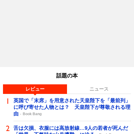
話題の本
レビュー
ニュース
英国で「末席」を用意された天皇陛下を「最前列」
に呼び寄せた人物とは？ 天皇陛下が尊敬される理
由
Book Bang
舌は欠損、衣服には高放射線…9人の若者が死んだ