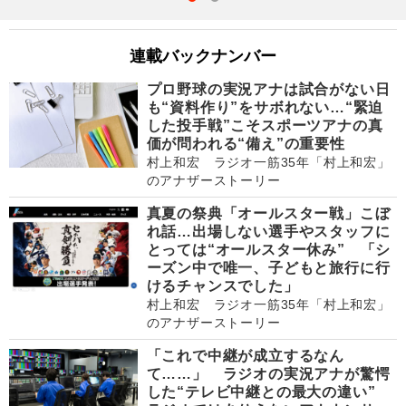
連載バックナンバー
プロ野球の実況アナは試合がない日
も“資料作り”をサボれない…“緊迫
した投手戦”こそスポーツアナの真
価が問われる“備え”の重要性
村上和宏 ラジオ一筋35年「村上和宏」
のアナザーストーリー
真夏の祭典「オールスター戦」こぼ
れ話…出場しない選手やスタッフに
とっては“オールスター休み” 「シ
ーズン中で唯一、子どもと旅行に行
けるチャンスでした」
村上和宏 ラジオ一筋35年「村上和宏」
のアナザーストーリー
「これで中継が成立するなん
て……」 ラジオの実況アナが驚愕
した“テレビ中継との最大の違い”