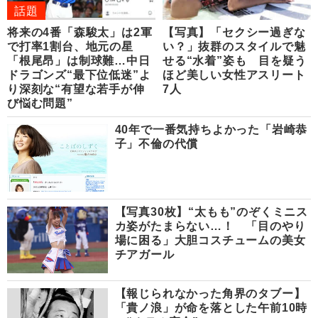
話題
将来の4番「森駿太」は2軍
【写真】「セクシー過ぎな
で打率1割台、地元の星
い？」抜群のスタイルで魅
「根尾昂」は制球難…中日
せる“水着”姿も 目を疑う
ドラゴンズ“最下位低迷”よ
ほど美しい女性アスリート
り深刻な“有望な若手が伸
7人
び悩む問題”
40年で一番気持ちよかった「岩崎恭
子」不倫の代償
【写真30枚】“太もも”のぞくミニス
カ姿がたまらない…！ 「目のやり
場に困る」大胆コスチュームの美女
チアガール
【報じられなかった角界のタブー】
「貴ノ浪」が命を落とした午前10時