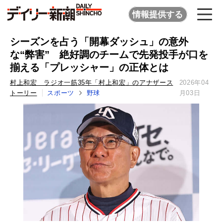
情報提供する
シーズンを占う「開幕ダッシュ」の意外
な“弊害” 絶好調のチームで先発投手が口を
揃える「プレッシャー」の正体とは
村上和宏 ラジオ一筋35年「村上和宏」のアナザース
2026年04
トーリー
スポーツ
野球
月03日