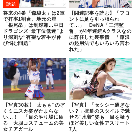
話題
将来の4番「森駿太」は2軍
【関連記事を読む】「フロ
で打率1割台、地元の星
ントに足を引っ張られ
「根尾昂」は制球難…中日
て…」 DeNA「三浦監
ドラゴンズ“最下位低迷”よ
督」が4年連続Aクラスなの
り深刻な“有望な若手が伸
に辞任した裏事情 「藤浪
び悩む問題”
の起用法でもいろいろ言わ
れた」
【写真30枚】“太もも”のぞ
【写真】「セクシー過ぎな
くミニスカ姿がたまらな
い？」抜群のスタイルで魅
い…！ 「目のやり場に困
せる“水着”姿も 目を疑う
る」大胆コスチュームの美
ほど美しい女性アスリート
女チアガール
7人