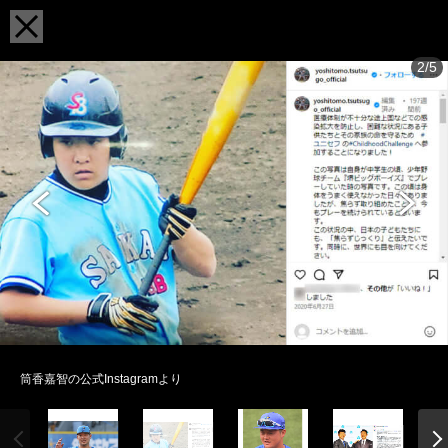
2/5
筒香嘉智の公式Instagramより