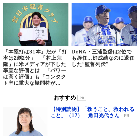
「本塁打は31本」だが「打
DeNA・三浦監督は2位で
率は2割2分」 「村上宗
も辞任…好成績なのに退任
隆」に米メディアが下した
した“監督列伝”
率直な評価とは 「パワー
は高く評価」も「コンタク
ト率に重大な疑問符が…」
おすすめ
【特別読物】「救うこと、救われる
こと」（17） 角田光代さん
PR