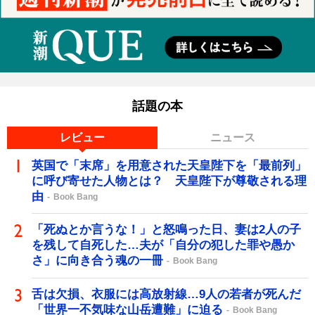
話題の本
レビュー
ニュース
英国で「末席」を用意された天皇陛下を「最前列」
に呼び寄せた人物とは？ 天皇陛下が尊敬される理
由
Book Bang
「死ぬとか言うな！」と怒鳴った日、妻は2人の子
を残して自死した…夫が「自分の犯した罪や愚か
さ」に向き合う魂の一冊
Book Bang
舌は欠損、衣服には高放射線…9人の若者が死んだ
「世界一不気味な山岳遭難」に迫る
Book Bang