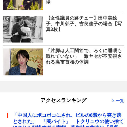
場
【女性議員の路チュー】田中美絵
子、中川郁子、吉良佳子の場合【写
真3枚】
「片脚は人工関節で、ろくに睡眠も
取れていない」 激ヤセが不安視さ
れる高市首相の体調
アクセスランキング
一覧
「中国人にボコボコにされ、ビルの6階から突き落
とされた」 「闇バイト」 トクリュウの使い捨て