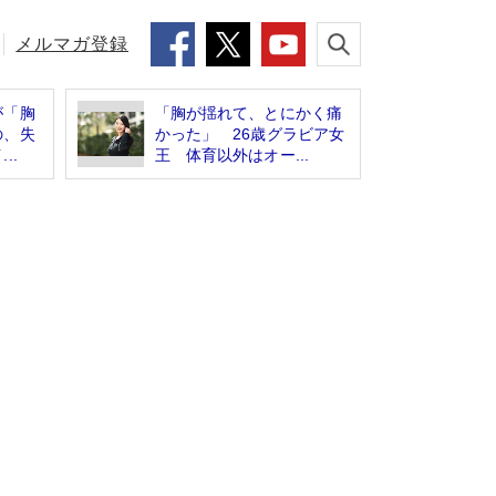
メルマガ登録
が「胸
「胸が揺れて、とにかく痛
の、失
かった」 26歳グラビア女
..
王 体育以外はオー...