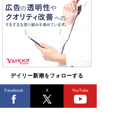
Book Bang
和田秀樹の70代、80代向け新書がベスト3を独
占 上半期1位にも選出［新書ベストセラー］
Book Bang
デイリー新潮をフォローする
Facebook
X
YouTube