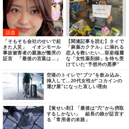
話題
「そもそも会社のせいで起
【関連記事を読む】タイで
きた人災」 イオンモール
「麻薬カクテル」に溺れる
事故被害者の親族が慟哭の
恋人を救いたい…容姿端麗
証言 「最後の言葉は…」
な「女性薬剤師」を待ち受
けていた“予想外の悪夢”
空港のトイレで“ブツ”を飲み込み、
挿入して…20代女性が“コカインの
運び屋”になった哀しい理由
【覚せい剤】「最後は“穴”から摂取
するしかない」 組長の娘が証言す
る「常用者の末路」