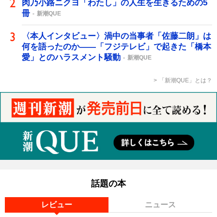
肉乃小路ニクヨ「わたし」の人生を生きるための5
冊
新潮QUE
〈本人インタビュー〉渦中の当事者「佐藤二朗」は
何を語ったのか――「フジテレビ」で起きた「橋本
愛」とのハラスメント騒動
新潮QUE
「新潮QUE」とは？
話題の本
レビュー
ニュース