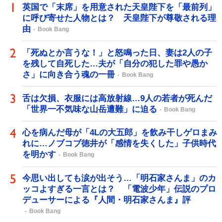
英国で「末席」を用意された天皇陛下を「最前列」
に呼び寄せた人物とは？ 天皇陛下が尊敬される理
由
Book Bang
「死ぬとか言うな！」と怒鳴った日、妻は2人の子
を残して自死した…夫が「自分の犯した罪や愚か
さ」に向き合う魂の一冊
Book Bang
舌は欠損、衣服には高放射線…9人の若者が死んだ
「世界一不気味な山岳遭難」に迫る
Book Bang
心を病んだ母が「4Lの大五郎」を飲み干しゲロまみ
れに…ノブコブ徳井が「感情を失くした」子供時代
を明かす
Book Bang
今思い出しても涙が出そう…「明石家さんま」のカ
ッコよすぎる一言とは？ 「電波少年」伝説のプロ
デューサーによる『人間・明石家さんま』評
Book Bang