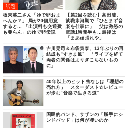
話題
板東英二さん「ゆで卵おま
【第2回を読む】高田漣、
へんか？」 局が20個用意
就職氷河期で「ひとまず音
すると… 「出演料も交通費
楽を仕事に」 父は激怒の
も要らん」のゆで卵伝説
電話1時間半も…最後は
「まあ頑張れや」
吉川晃司＆布袋寅泰、13年ぶりの再
結成も“すきま風” 「ライブを経て
両者の関係はよりぎこちないもの
に」
40年以上のヒット曲なしは「理想の
売れ方」 スターダスト☆レビュー
が歩む“音楽で生きる道”
国民的バンド、サザンの「勝手にシ
ンドバッド」は何が凄いのか