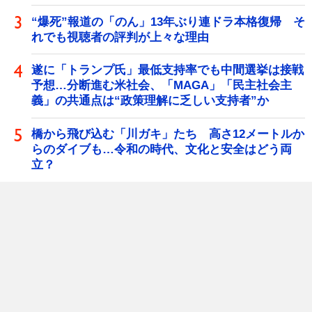
“爆死”報道の「のん」13年ぶり連ドラ本格復帰 そ
れでも視聴者の評判が上々な理由
遂に「トランプ氏」最低支持率でも中間選挙は接戦
予想…分断進む米社会、「MAGA」「民主社会主
義」の共通点は“政策理解に乏しい支持者”か
橋から飛び込む「川ガキ」たち 高さ12メートルか
らのダイブも…令和の時代、文化と安全はどう両
立？