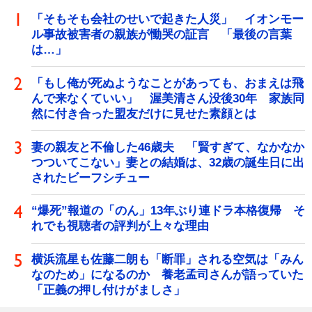
「そもそも会社のせいで起きた人災」 イオンモー
ル事故被害者の親族が慟哭の証言 「最後の言葉
は…」
「もし俺が死ぬようなことがあっても、おまえは飛
んで来なくていい」 渥美清さん没後30年 家族同
然に付き合った盟友だけに見せた素顔とは
妻の親友と不倫した46歳夫 「賢すぎて、なかなか
つついてこない」妻との結婚は、32歳の誕生日に出
されたビーフシチュー
“爆死”報道の「のん」13年ぶり連ドラ本格復帰 そ
れでも視聴者の評判が上々な理由
横浜流星も佐藤二朗も「断罪」される空気は「みん
なのため」になるのか 養老孟司さんが語っていた
「正義の押し付けがましさ」