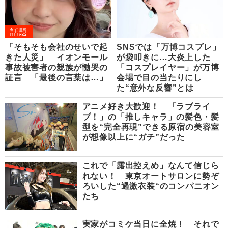
話題
「そもそも会社のせいで起
SNSでは「万博コスプレ」
きた人災」 イオンモール
が袋叩きに…大炎上した
事故被害者の親族が慟哭の
「コスプレイヤー」が万博
証言 「最後の言葉は…」
会場で目の当たりにし
た“意外な反響”とは
アニメ好き大歓迎！ 「ラブライ
ブ！」の「推しキャラ」の髪色・髪
型を“完全再現”できる原宿の美容室
が想像以上に“ガチ”だった
これで「露出控えめ」なんて信じら
れない！ 東京オートサロンに勢ぞ
ろいした“過激衣装“のコンパニオン
たち
実家がコミケ当日に全焼！ それで