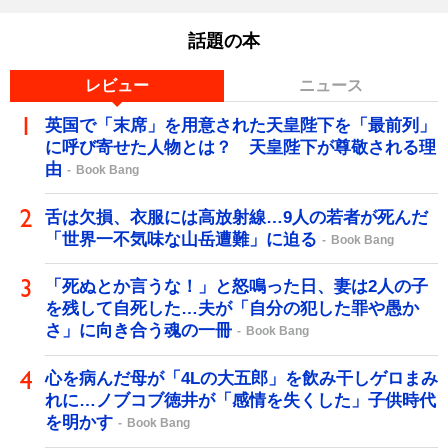
話題の本
レビュー
ニュース
英国で「末席」を用意された天皇陛下を「最前列」
に呼び寄せた人物とは？ 天皇陛下が尊敬される理
由
Book Bang
舌は欠損、衣服には高放射線…9人の若者が死んだ
「世界一不気味な山岳遭難」に迫る
Book Bang
「死ぬとか言うな！」と怒鳴った日、妻は2人の子
を残して自死した…夫が「自分の犯した罪や愚か
さ」に向き合う魂の一冊
Book Bang
心を病んだ母が「4Lの大五郎」を飲み干しゲロまみ
れに…ノブコブ徳井が「感情を失くした」子供時代
を明かす
Book Bang