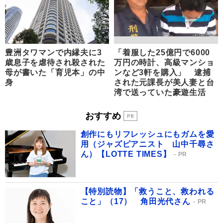
豊洲タワマンで内縁夫に3
「着服した25億円で6000
歳息子を虐待され殺された
万円の時計、高級マンショ
母が書いた「育児本」の中
ンなど3軒を購入」 逮捕
身
された元課長が美人妻と台
湾で送っていた豪遊生活
おすすめ
創作にもリフレッシュにもガムを愛
用（ジャズピアニスト 山中千尋さ
ん）【LOTTE TIMES】
PR
【特別読物】「救うこと、救われる
こと」（17） 角田光代さん
PR