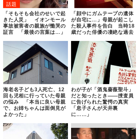
話題
「そもそも会社のせいで起
「顔中にガムテープの遺体
きた人災」 イオンモール
が自宅に…」母親が起こし
事故被害者の親族が慟哭の
た殺人事件を告白 当時18
証言 「最後の言葉は…」
歳だった俳優の凄絶な過去
海老名子ども3人死亡、12
わが子が「酒鬼薔薇聖斗」
回も児相に行っていた母親
だと知ったとき――捜査員
の悩み 「本当に良い母親
に告げられた驚愕の真実
で、お姉ちゃんは面倒見が
「息子さんが天井裏
よかった」
に……」