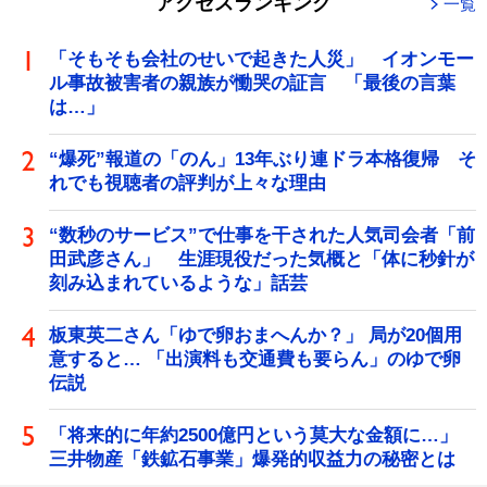
アクセスランキング
一覧
「そもそも会社のせいで起きた人災」 イオンモー
ル事故被害者の親族が慟哭の証言 「最後の言葉
は…」
“爆死”報道の「のん」13年ぶり連ドラ本格復帰 そ
れでも視聴者の評判が上々な理由
“数秒のサービス”で仕事を干された人気司会者「前
田武彦さん」 生涯現役だった気概と「体に秒針が
刻み込まれているような」話芸
板東英二さん「ゆで卵おまへんか？」 局が20個用
意すると… 「出演料も交通費も要らん」のゆで卵
伝説
「将来的に年約2500億円という莫大な金額に…」
三井物産「鉄鉱石事業」爆発的収益力の秘密とは