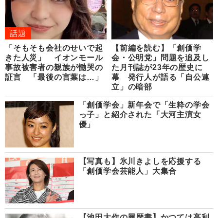
話題
「そもそも会社のせいで起
【前編を読む】「創価学
きた人災」 イオンモール
会・公明党」問題を追及し
事故被害者の親族が慟哭の
た月刊誌が23年の歴史に
証言 「最後の言葉は…」
幕 発行人が語る「自公連
立」の暗部
「創価学会」新年会で「生粋の学会
っ子」と紹介された「大河主演女
優」
【写真も】氷川きよしを応援する
「創価学会芸能人」大集合
【池田大作の履歴書】かつては高利