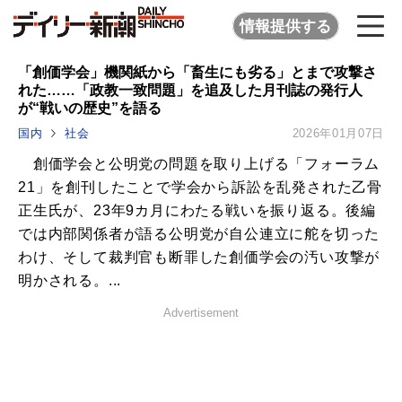
情報提供する
「創価学会」機関紙から「畜生にも劣る」とまで攻撃さ
れた……「政教一致問題」を追及した月刊誌の発行人
が“戦いの歴史”を語る
国内
社会
2026年01月07日
創価学会と公明党の問題を取り上げる「フォーラム
21」を創刊したことで学会から訴訟を乱発された乙骨
正生氏が、23年9カ月にわたる戦いを振り返る。後編
では内部関係者が語る公明党が自公連立に舵を切った
わけ、そして裁判官も断罪した創価学会の汚い攻撃が
明かされる。...
Advertisement