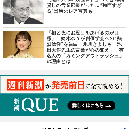
貸しの営業部長だった…“強面すぎ
る”当時のレア写真も
「朝と夜にお題目をあげるのが目
標」 鈴木奈々が創価学会への“熱
烈信仰”を告白 氷川きよしも「池
田大作先生の言葉が心の支え」 有
名人の「カミングアウトラッシュ」
の理由とは