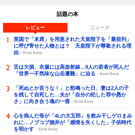
話題の本
レビュー
ニュース
英国で「末席」を用意された天皇陛下を「最前列」
に呼び寄せた人物とは？ 天皇陛下が尊敬される理
由
Book Bang
舌は欠損、衣服には高放射線…9人の若者が死んだ
「世界一不気味な山岳遭難」に迫る
Book Bang
「死ぬとか言うな！」と怒鳴った日、妻は2人の子
を残して自死した…夫が「自分の犯した罪や愚か
さ」に向き合う魂の一冊
Book Bang
心を病んだ母が「4Lの大五郎」を飲み干しゲロまみ
れに…ノブコブ徳井が「感情を失くした」子供時代
を明かす
Book Bang