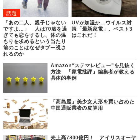
話題
「あの二人、親子じゃない
UVか加湿か…ウイルス対
ですよ…」 人は70歳を過
策「最新家電」、ベスト3
ぎても恋をするし、体の温
はこれだ！
もりを求めるという当たり
前のことはなぜタブー視さ
れるのか
Amazon“ステマレビュー”を見抜く
方法 「家電批評」編集者が教える
具体的事例
「高島屋」美少女人形を買い占めた
中国通販業者の皮算用
売上高7800億円！ アイリスオーヤ