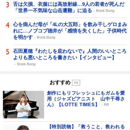
舌は欠損、衣服には高放射線…9人の若者が死んだ
「世界一不気味な山岳遭難」に迫る
Book Bang
心を病んだ母が「4Lの大五郎」を飲み干しゲロまみ
れに…ノブコブ徳井が「感情を失くした」子供時代
を明かす
Book Bang
石田夏穂『わたしを庇わないで』人間のいいところ
よりも悪いところを書きたい【インタビュー】
Book Bang
おすすめ
創作にもリフレッシュにもガムを愛
用（ジャズピアニスト 山中千尋さ
ん）【LOTTE TIMES】
PR
【特別読物】「救うこと、救われる