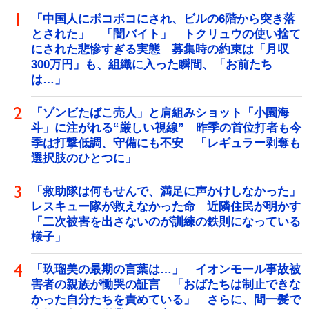
「中国人にボコボコにされ、ビルの6階から突き落
とされた」 「闇バイト」 トクリュウの使い捨て
にされた悲惨すぎる実態 募集時の約束は「月収
300万円」も、組織に入った瞬間、「お前たち
は…」
「ゾンビたばこ売人」と肩組みショット「小園海
斗」に注がれる“厳しい視線” 昨季の首位打者も今
季は打撃低調、守備にも不安 「レギュラー剥奪も
選択肢のひとつに」
「救助隊は何もせんで、満足に声かけしなかった」
レスキュー隊が救えなかった命 近隣住民が明かす
「二次被害を出さないのが訓練の鉄則になっている
様子」
「玖瑠美の最期の言葉は…」 イオンモール事故被
害者の親族が慟哭の証言 「おばたちは制止できな
かった自分たちを責めている」 さらに、間一髪で