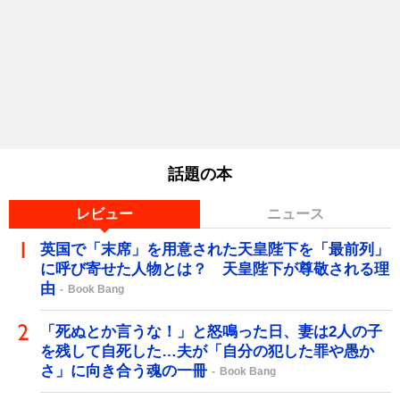
話題の本
レビュー
ニュース
英国で「末席」を用意された天皇陛下を「最前列」
に呼び寄せた人物とは？ 天皇陛下が尊敬される理
由
Book Bang
「死ぬとか言うな！」と怒鳴った日、妻は2人の子
を残して自死した…夫が「自分の犯した罪や愚か
さ」に向き合う魂の一冊
Book Bang