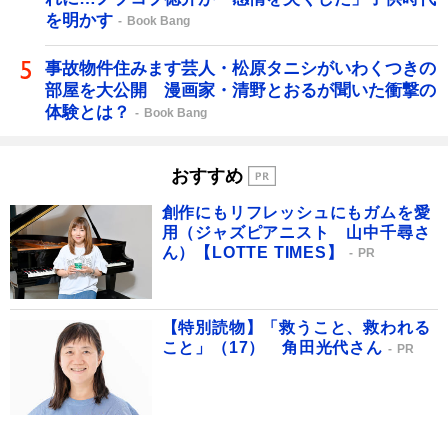
を明かす
Book Bang
事故物件住みます芸人・松原タニシがいわくつきの
部屋を大公開 漫画家・清野とおるが聞いた衝撃の
体験とは？
Book Bang
おすすめ
創作にもリフレッシュにもガムを愛
用（ジャズピアニスト 山中千尋さ
ん）【LOTTE TIMES】
PR
【特別読物】「救うこと、救われる
こと」（17） 角田光代さん
PR