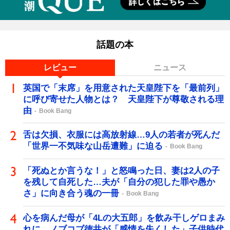
話題の本
レビュー
ニュース
英国で「末席」を用意された天皇陛下を「最前列」
に呼び寄せた人物とは？ 天皇陛下が尊敬される理
由
Book Bang
舌は欠損、衣服には高放射線…9人の若者が死んだ
「世界一不気味な山岳遭難」に迫る
Book Bang
「死ぬとか言うな！」と怒鳴った日、妻は2人の子
を残して自死した…夫が「自分の犯した罪や愚か
さ」に向き合う魂の一冊
Book Bang
心を病んだ母が「4Lの大五郎」を飲み干しゲロまみ
れに…ノブコブ徳井が「感情を失くした」子供時代