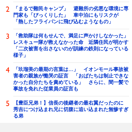
「まるで難民キャンプ」 避難所の劣悪な環境に専
門家も「びっくりした」 車中泊にもリスクが
「熱したフライパンに飛び込むようなもの」
「救助隊は何もせんで、満足に声かけしなかった」
レスキュー隊が救えなかった命 近隣住民が明かす
「二次被害を出さないのが訓練の鉄則になっている
様子」
「玖瑠美の最期の言葉は…」 イオンモール事故被
害者の親族が慟哭の証言 「おばたちは制止できな
かった自分たちを責めている」 さらに、間一髪で
事故を免れた従業員の証言も
【豊臣兄弟！】信長の後継者の最右翼だったのに
秀吉につけ込まれ兄に切腹に追い込まれた無惨すぎ
る弟