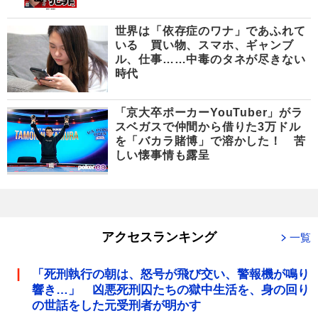
世界は「依存症のワナ」であふれて
いる 買い物、スマホ、ギャンブ
ル、仕事……中毒のタネが尽きない
時代
「京大卒ポーカーYouTuber」がラ
スベガスで仲間から借りた3万ドル
を「バカラ賭博」で溶かした！ 苦
しい懐事情も露呈
アクセスランキング
一覧
「死刑執行の朝は、怒号が飛び交い、警報機が鳴り
響き…」 凶悪死刑囚たちの獄中生活を、身の回り
の世話をした元受刑者が明かす