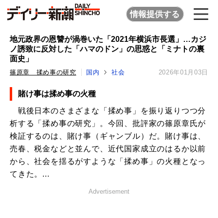
情報提供する
地元政界の恩讐が渦巻いた「2021年横浜市長選」…カジ
ノ誘致に反対した「ハマのドン」の思惑と「ミナトの裏
面史」
篠原章 揉め事の研究
国内
社会
2026年01月03日
賭け事は揉め事の火種
戦後日本のさまざまな「揉め事」を振り返りつつ分
析する「揉め事の研究」。今回、批評家の篠原章氏が
検証するのは、賭け事（ギャンブル）だ。賭け事は、
売春、税金などと並んで、近代国家成立のはるか以前
から、社会を揺るがすような「揉め事」の火種となっ
てきた。...
Advertisement