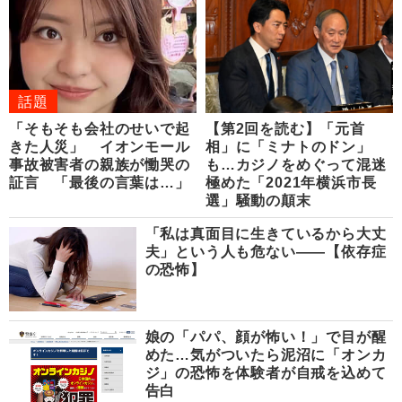
話題
「そもそも会社のせいで起
【第2回を読む】「元首
きた人災」 イオンモール
相」に「ミナトのドン」
事故被害者の親族が慟哭の
も…カジノをめぐって混迷
証言 「最後の言葉は…」
極めた「2021年横浜市長
選」騒動の顛末
「私は真面目に生きているから大丈
夫」という人も危ない――【依存症
の恐怖】
娘の「パパ、顔が怖い！」で目が醒
めた…気がついたら泥沼に「オンカ
ジ」の恐怖を体験者が自戒を込めて
告白