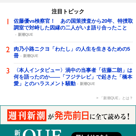
注目トピック
佐藤優vs検察官！ あの国策捜査から20年、特捜取
調室で対峙した因縁の二人がいま語り合ったこと
新潮QUE
肉乃小路ニクヨ「わたし」の人生を生きるための5
冊
新潮QUE
〈本人インタビュー〉渦中の当事者「佐藤二朗」は
何を語ったのか――「フジテレビ」で起きた「橋本
愛」とのハラスメント騒動
新潮QUE
「新潮QUE」とは？