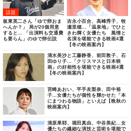
話題
板東英二さん「ゆで卵おま
吉永小百合、高峰秀子、牧
へんか？」 局が20個用意
瀬里穂…「温泉地」でひと
すると… 「出演料も交通費
きわ輝く女優たち 風情と
も要らん」のゆで卵伝説
名演を堪能できる映画4選
【冬の映画案内】
清水美沙と工藤静香、前田敦子、石
田ゆり子…「クリスマスと日本映
画」の好相性を堪能できる映画4選
【冬の映画案内】
宮崎あおい、平手友梨奈、田中裕
子…女優たちが個性を輝かせた「本
にまつわる物語」といえば【晩秋の
映画案内】
清原果耶、堀田真由、中谷美紀…女
優たちの繊細な演技と芸術を堪能で