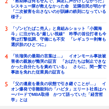
「救助隊は何もせんで、満足に声かけしなかった」
レスキュー隊が救えなかった命 近隣住民が明かす
「二次被害を出さないのが訓練の鉄則になっている
様子」
「ゾンビたばこ売人」と肩組みショット「小園海
斗」に注がれる“厳しい視線” 昨季の首位打者も今
季は打撃低調、守備にも不安 「レギュラー剥奪も
選択肢のひとつに」
「玖瑠美の最期の言葉は…」 イオンモール事故被
害者の親族が慟哭の証言 「おばたちは制止できな
かった自分たちを責めている」 さらに、間一髪で
事故を免れた従業員の証言も
「父の遺産を最良の状態で引き継ぐことが…」 イ
オン爆発で非難殺到の「ハビタ」エリート社長はハ
ーバードでMBA取得 かつて語っていた「経営哲
学」とは