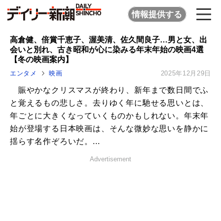
情報提供する
高倉健、倍賞千恵子、渥美清、佐久間良子…男と女、出
会いと別れ、古き昭和が心に染みる年末年始の映画4選
【冬の映画案内】
エンタメ
映画
2025年12月29日
賑やかなクリスマスが終わり、新年まで数日間でふ
と覚えるもの悲しさ。去りゆく年に馳せる思いとは、
年ごとに大きくなっていくものかもしれない。年末年
始が登場する日本映画は、そんな微妙な思いを静かに
揺らす名作ぞろいだ。...
Advertisement