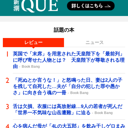
話題の本
レビュー
ニュース
英国で「末席」を用意された天皇陛下を「最前列」
に呼び寄せた人物とは？ 天皇陛下が尊敬される理
由
Book Bang
「死ぬとか言うな！」と怒鳴った日、妻は2人の子
を残して自死した…夫が「自分の犯した罪や愚か
さ」に向き合う魂の一冊
Book Bang
舌は欠損、衣服には高放射線…9人の若者が死んだ
「世界一不気味な山岳遭難」に迫る
Book Bang
心を病んだ母が「4Lの大五郎」を飲み干しゲロまみ