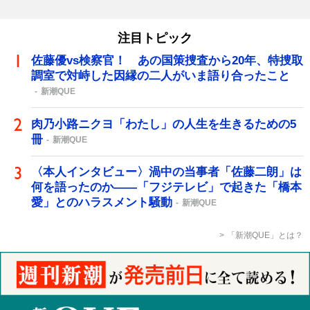
注目トピック
佐藤優vs検察官！ あの国策捜査から20年、特捜取
調室で対峙した因縁の二人がいま語り合ったこと
新潮QUE
肉乃小路ニクヨ「わたし」の人生を生きるための5
冊
新潮QUE
〈本人インタビュー〉渦中の当事者「佐藤二朗」は
何を語ったのか――「フジテレビ」で起きた「橋本
愛」とのハラスメント騒動
新潮QUE
「新潮QUE」とは？