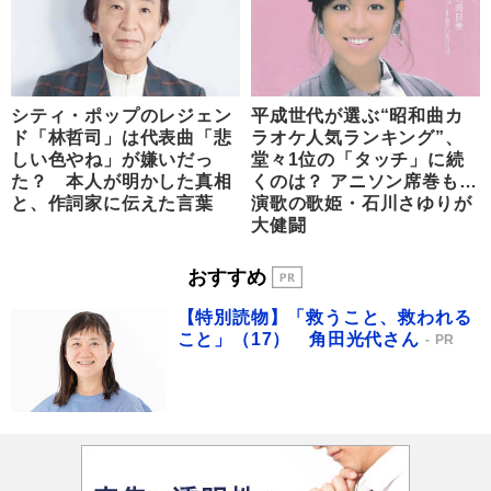
シティ・ポップのレジェン
平成世代が選ぶ“昭和曲カ
ド「林哲司」は代表曲「悲
ラオケ人気ランキング”、
しい色やね」が嫌いだっ
堂々1位の「タッチ」に続
た？ 本人が明かした真相
くのは？ アニソン席巻も…
と、作詞家に伝えた言葉
演歌の歌姫・石川さゆりが
大健闘
おすすめ
【特別読物】「救うこと、救われる
こと」（17） 角田光代さん
PR