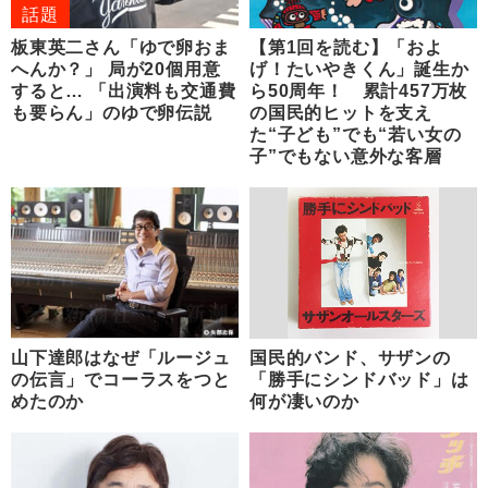
話題
板東英二さん「ゆで卵おま
【第1回を読む】「およ
へんか？」 局が20個用意
げ！たいやきくん」誕生か
すると… 「出演料も交通費
ら50周年！ 累計457万枚
も要らん」のゆで卵伝説
の国民的ヒットを支え
た“子ども”でも“若い女の
子”でもない意外な客層
山下達郎はなぜ「ルージュ
国民的バンド、サザンの
の伝言」でコーラスをつと
「勝手にシンドバッド」は
めたのか
何が凄いのか