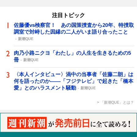
注目トピック
佐藤優vs検察官！ あの国策捜査から20年、特捜取
調室で対峙した因縁の二人がいま語り合ったこと
新潮QUE
肉乃小路ニクヨ「わたし」の人生を生きるための5
冊
新潮QUE
〈本人インタビュー〉渦中の当事者「佐藤二朗」は
何を語ったのか――「フジテレビ」で起きた「橋本
愛」とのハラスメント騒動
新潮QUE
「新潮QUE」とは？