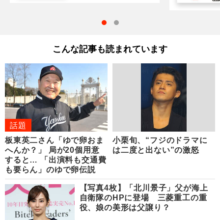
こんな記事も読まれています
話題
板東英二さん「ゆで卵おま
小栗旬、“フジのドラマに
へんか？」 局が20個用意
は二度と出ない”の激怒
すると… 「出演料も交通費
も要らん」のゆで卵伝説
【写真4枚】「北川景子」父が海上
自衛隊のHPに登場 三菱重工の重
役、娘の美形は父譲り？