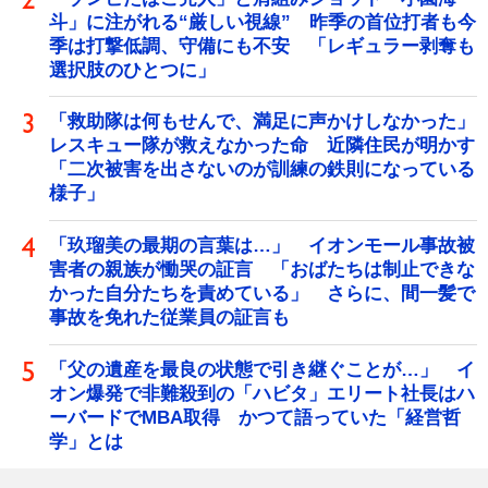
斗」に注がれる“厳しい視線” 昨季の首位打者も今
季は打撃低調、守備にも不安 「レギュラー剥奪も
選択肢のひとつに」
「救助隊は何もせんで、満足に声かけしなかった」
レスキュー隊が救えなかった命 近隣住民が明かす
「二次被害を出さないのが訓練の鉄則になっている
様子」
「玖瑠美の最期の言葉は…」 イオンモール事故被
害者の親族が慟哭の証言 「おばたちは制止できな
かった自分たちを責めている」 さらに、間一髪で
事故を免れた従業員の証言も
「父の遺産を最良の状態で引き継ぐことが…」 イ
オン爆発で非難殺到の「ハビタ」エリート社長はハ
ーバードでMBA取得 かつて語っていた「経営哲
学」とは