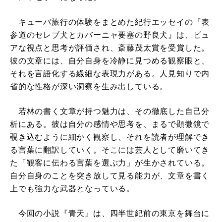
キューバ旅行の体験をまとめた紀行エッセイの『表
参道のセレブ犬とカバーニャ要塞の野良犬』は、ピュ
アな視点と思考が評価され、斎藤茂太賞を受賞した。
彼の文章には、自分自身を冷静に見つめる観察眼と、
それを言語化する繊細な表現力がある。人見知りで内
省的な性格が深い洞察を生み出している。
若林の書く文章が持つ魅力は、その徹底した自己分
析にある。彼は自分の感情や思考を、まるで顕微鏡で
覗き込むように細かく観察し、それを読者が理解でき
る言葉に翻訳していく。そこには芸人として磨いてき
た「観客に伝わる言葉を選ぶ力」が生かされている。
自分自身のことを突き放して見る能力が、文章を書く
上でも強力な武器となっている。
今回の小説『青天』は、四半世紀前の東京を舞台に