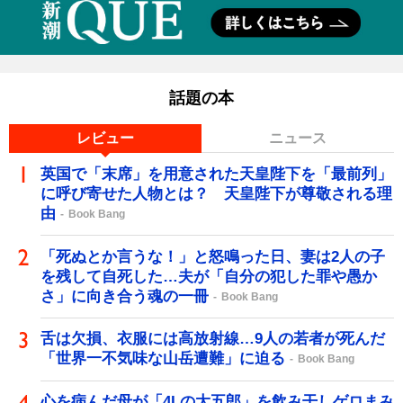
話題の本
レビュー
ニュース
英国で「末席」を用意された天皇陛下を「最前列」
に呼び寄せた人物とは？ 天皇陛下が尊敬される理
由
Book Bang
「死ぬとか言うな！」と怒鳴った日、妻は2人の子
を残して自死した…夫が「自分の犯した罪や愚か
さ」に向き合う魂の一冊
Book Bang
舌は欠損、衣服には高放射線…9人の若者が死んだ
「世界一不気味な山岳遭難」に迫る
Book Bang
心を病んだ母が「4Lの大五郎」を飲み干しゲロまみ