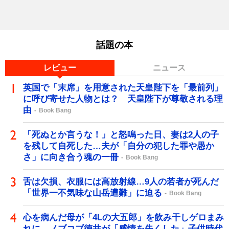
話題の本
レビュー
ニュース
英国で「末席」を用意された天皇陛下を「最前列」
に呼び寄せた人物とは？ 天皇陛下が尊敬される理
由
Book Bang
「死ぬとか言うな！」と怒鳴った日、妻は2人の子
を残して自死した…夫が「自分の犯した罪や愚か
さ」に向き合う魂の一冊
Book Bang
舌は欠損、衣服には高放射線…9人の若者が死んだ
「世界一不気味な山岳遭難」に迫る
Book Bang
心を病んだ母が「4Lの大五郎」を飲み干しゲロまみ
れに…ノブコブ徳井が「感情を失くした」子供時代