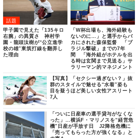
話題
甲子園で見えた「135キロ
「W杯出場も、海外経験も
右腕」の異質さ 神村学
ないのに…」と選手からバ
園・龍頭汰樹が“公立進学
カにされた森保監督 「ブ
校の雄”東筑打線を翻弄し
ラジル撃破」までの7年
た理由
間 「海外組がホテルを出
る時は玄関まで見送る」サ
ラリーマン的マネジメント
【写真】「セクシー過ぎない？」抜
群のスタイルで魅せる“水着”姿も
目を疑うほど美しい女性アスリート
7人
「ついに日産車の選手貸与がなくな
った」…横浜F・マリノスを“経営危
機”日産が手放す日 J2降格危機に
「売ってもらった方が強くなる」と