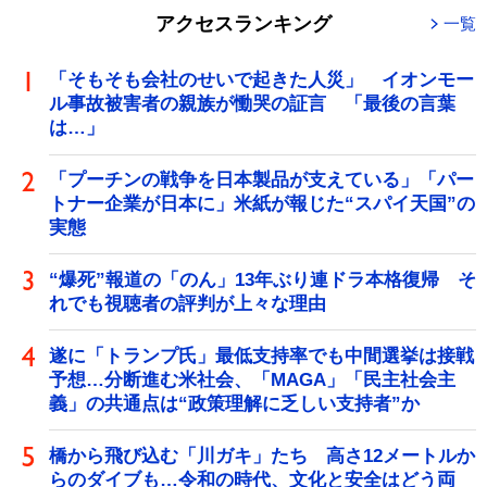
アクセスランキング
一覧
「そもそも会社のせいで起きた人災」 イオンモー
ル事故被害者の親族が慟哭の証言 「最後の言葉
は…」
「プーチンの戦争を日本製品が支えている」「パー
トナー企業が日本に」米紙が報じた“スパイ天国”の
実態
“爆死”報道の「のん」13年ぶり連ドラ本格復帰 そ
れでも視聴者の評判が上々な理由
遂に「トランプ氏」最低支持率でも中間選挙は接戦
予想…分断進む米社会、「MAGA」「民主社会主
義」の共通点は“政策理解に乏しい支持者”か
橋から飛び込む「川ガキ」たち 高さ12メートルか
らのダイブも…令和の時代、文化と安全はどう両