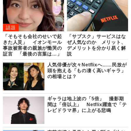
話題
「そもそも会社のせいで起
「サブスク」サービスはな
きた人災」 イオンモール
ぜ人気なのか メリット、
事故被害者の親族が慟哭の
デメリットを分かり易く解
証言 「最後の言葉は…」
説
人気俳優が次々Netflixへ……民放が
頭を抱える「もの凄く高いギャラ」
の相場とは？
ギャラは地上波の「5倍」 撮影期
間は「倍以上」 Netflix躍進で「テ
レビドラマ界」に上がる悲鳴