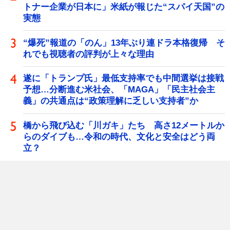
トナー企業が日本に」米紙が報じた“スパイ天国”の
実態
“爆死”報道の「のん」13年ぶり連ドラ本格復帰 そ
れでも視聴者の評判が上々な理由
遂に「トランプ氏」最低支持率でも中間選挙は接戦
予想…分断進む米社会、「MAGA」「民主社会主
義」の共通点は“政策理解に乏しい支持者”か
橋から飛び込む「川ガキ」たち 高さ12メートルか
らのダイブも…令和の時代、文化と安全はどう両
立？