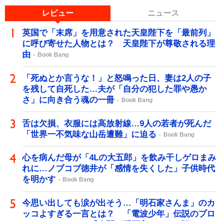
レビュー
ニュース
英国で「末席」を用意された天皇陛下を「最前列」
に呼び寄せた人物とは？ 天皇陛下が尊敬される理
由
Book Bang
「死ぬとか言うな！」と怒鳴った日、妻は2人の子
を残して自死した…夫が「自分の犯した罪や愚か
さ」に向き合う魂の一冊
Book Bang
舌は欠損、衣服には高放射線…9人の若者が死んだ
「世界一不気味な山岳遭難」に迫る
Book Bang
心を病んだ母が「4Lの大五郎」を飲み干しゲロまみ
れに…ノブコブ徳井が「感情を失くした」子供時代
を明かす
Book Bang
今思い出しても涙が出そう…「明石家さんま」のカ
ッコよすぎる一言とは？ 「電波少年」伝説のプロ