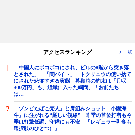
アクセスランキング
一覧
「中国人にボコボコにされ、ビルの6階から突き落
とされた」 「闇バイト」 トクリュウの使い捨て
にされた悲惨すぎる実態 募集時の約束は「月収
300万円」も、組織に入った瞬間、「お前たち
は…」
「ゾンビたばこ売人」と肩組みショット「小園海
斗」に注がれる“厳しい視線” 昨季の首位打者も今
季は打撃低調、守備にも不安 「レギュラー剥奪も
選択肢のひとつに」