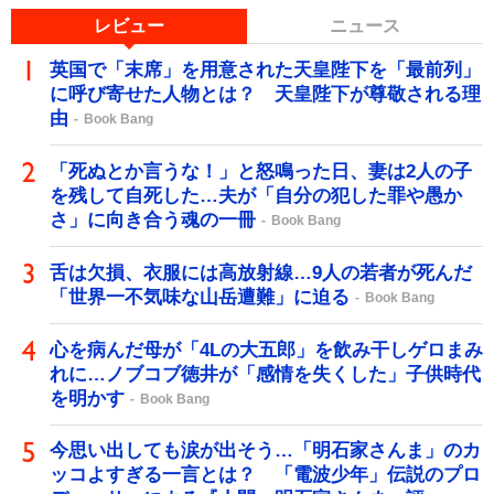
レビュー
ニュース
英国で「末席」を用意された天皇陛下を「最前列」
に呼び寄せた人物とは？ 天皇陛下が尊敬される理
由
Book Bang
「死ぬとか言うな！」と怒鳴った日、妻は2人の子
を残して自死した…夫が「自分の犯した罪や愚か
さ」に向き合う魂の一冊
Book Bang
舌は欠損、衣服には高放射線…9人の若者が死んだ
「世界一不気味な山岳遭難」に迫る
Book Bang
心を病んだ母が「4Lの大五郎」を飲み干しゲロまみ
れに…ノブコブ徳井が「感情を失くした」子供時代
を明かす
Book Bang
今思い出しても涙が出そう…「明石家さんま」のカ
ッコよすぎる一言とは？ 「電波少年」伝説のプロ