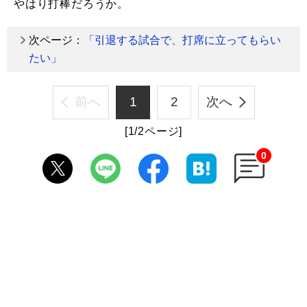
やはり打棒だろうか。
次ページ：
「引退する試合で、打席に立ってもらい
たい」
前へ
1
2
次へ
[1/2ページ]
0