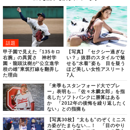
話題
甲子園で見えた「135キロ
【写真】「セクシー過ぎな
右腕」の異質さ 神村学
い？」抜群のスタイルで魅
園・龍頭汰樹が“公立進学
せる“水着”姿も 目を疑う
校の雄”東筑打線を翻弄し
ほど美しい女性アスリート
た理由
7人
「来季もスタンフォード大でプレ
ー」表明も…「佐々木麟太郎」を指
名したソフトバンクに勝算はある
か 「2012年の後悔を繰り返したく
ない」との指摘も
【写真30枚】“太もも”のぞくミニス
カ姿がたまらない…！ 「目のやり