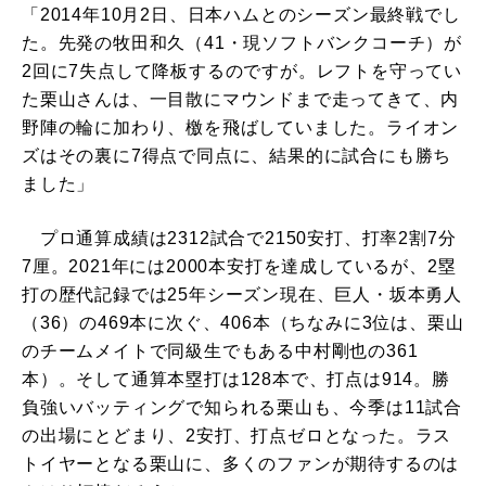
「2014年10月2日、日本ハムとのシーズン最終戦でし
た。先発の牧田和久（41・現ソフトバンクコーチ）が
2回に7失点して降板するのですが。レフトを守ってい
た栗山さんは、一目散にマウンドまで走ってきて、内
野陣の輪に加わり、檄を飛ばしていました。ライオン
ズはその裏に7得点で同点に、結果的に試合にも勝ち
ました」
プロ通算成績は2312試合で2150安打、打率2割7分
7厘。2021年には2000本安打を達成しているが、2塁
打の歴代記録では25年シーズン現在、巨人・坂本勇人
（36）の469本に次ぐ、406本（ちなみに3位は、栗山
のチームメイトで同級生でもある中村剛也の361
本）。そして通算本塁打は128本で、打点は914。勝
負強いバッティングで知られる栗山も、今季は11試合
の出場にとどまり、2安打、打点ゼロとなった。ラス
トイヤーとなる栗山に、多くのファンが期待するのは