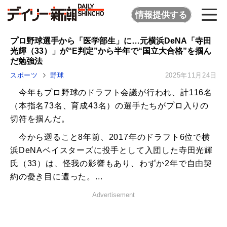
情報提供する
プロ野球選手から「医学部生」に…元横浜DeNA「寺田
光輝（33）」が“E判定”から半年で“国立大合格”を掴ん
だ勉強法
スポーツ
野球
2025年11月24日
今年もプロ野球のドラフト会議が行われ、計116名
（本指名73名、育成43名）の選手たちがプロ入りの
切符を掴んだ。
今から遡ること8年前、2017年のドラフト6位で横
浜DeNAベイスターズに投手として入団した寺田光輝
氏（33）は、怪我の影響もあり、わずか2年で自由契
約の憂き目に遭った。...
Advertisement