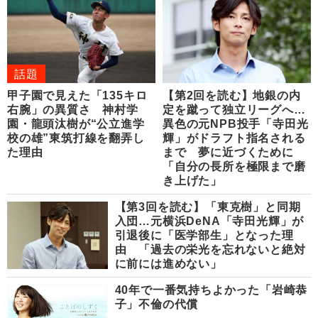
話題
甲子園で見えた「135キロ
【第2回を読む】地銀の内
右腕」の異質さ 神村学
定を蹴って独立リーグへ…
園・龍頭汰樹が“公立進学
異色の元NPB投手「寺田光
校の雄”東筑打線を翻弄し
輝」がドラフト指名される
た理由
まで 夢に近づくために
「自分の長所を極限まで磨
き上げた」
【第3回を読む】「東克樹」と同期
入団…元横浜DeNA「寺田光輝」が
引退後に「医学部生」となった理
由 「過去の栄光を忘れないと絶対
に前には進めない」
40年で一番気持ちよかった「岩崎恭
子」不倫の代償