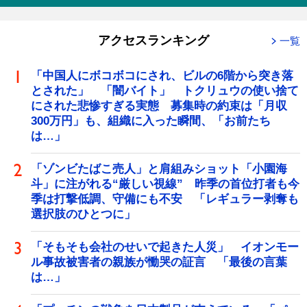
アクセスランキング
一覧
「中国人にボコボコにされ、ビルの6階から突き落
とされた」 「闇バイト」 トクリュウの使い捨て
にされた悲惨すぎる実態 募集時の約束は「月収
300万円」も、組織に入った瞬間、「お前たち
は…」
「ゾンビたばこ売人」と肩組みショット「小園海
斗」に注がれる“厳しい視線” 昨季の首位打者も今
季は打撃低調、守備にも不安 「レギュラー剥奪も
選択肢のひとつに」
「そもそも会社のせいで起きた人災」 イオンモー
ル事故被害者の親族が慟哭の証言 「最後の言葉
は…」