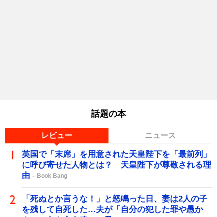
話題の本
レビュー
ニュース
英国で「末席」を用意された天皇陛下を「最前列」
に呼び寄せた人物とは？ 天皇陛下が尊敬される理
由
Book Bang
「死ぬとか言うな！」と怒鳴った日、妻は2人の子
を残して自死した…夫が「自分の犯した罪や愚か