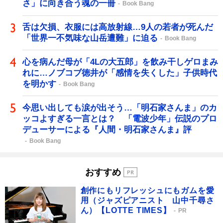
さ」に向き合う魂の一冊
Book Bang
舌は欠損、衣服には高放射線…9人の若者が死んだ
「世界一不気味な山岳遭難」に迫る
Book Bang
心を病んだ母が「4Lの大五郎」を飲み干しゲロまみ
れに…ノブコブ徳井が「感情を失くした」子供時代
を明かす
Book Bang
今思い出しても涙が出そう…「明石家さんま」のカ
ッコよすぎる一言とは？ 「電波少年」伝説のプロ
デューサーによる『人間・明石家さんま』評
Book Bang
おすすめ
創作にもリフレッシュにもガムを愛
用（ジャズピアニスト 山中千尋さ
ん）【LOTTE TIMES】
PR