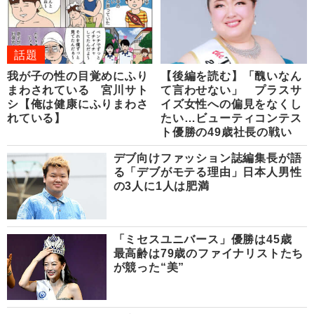
話題
我が子の性の目覚めにふり
【後編を読む】「醜いなん
まわされている 宮川サト
て言わせない」 プラスサ
シ【俺は健康にふりまわさ
イズ女性への偏見をなくし
れている】
たい…ビューティコンテス
ト優勝の49歳社長の戦い
デブ向けファッション誌編集長が語
る「デブがモテる理由」日本人男性
の3人に1人は肥満
「ミセスユニバース」優勝は45歳
最高齢は79歳のファイナリストたち
が競った“美”