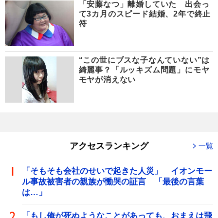
「安藤なつ」離婚していた 出会っ
て3カ月のスピード結婚、2年で終止
符
“この世にブスな子なんていない”は
綺麗事？「ルッキズム問題」にモヤ
モヤが消えない
アクセスランキング
一覧
「そもそも会社のせいで起きた人災」 イオンモー
ル事故被害者の親族が慟哭の証言 「最後の言葉
は…」
「もし俺が死ぬようなことがあっても、おまえは飛