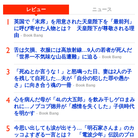
レビュー
ニュース
英国で「末席」を用意された天皇陛下を「最前列」
に呼び寄せた人物とは？ 天皇陛下が尊敬される理
由
Book Bang
舌は欠損、衣服には高放射線…9人の若者が死んだ
「世界一不気味な山岳遭難」に迫る
Book Bang
「死ぬとか言うな！」と怒鳴った日、妻は2人の子
を残して自死した…夫が「自分の犯した罪や愚か
さ」に向き合う魂の一冊
Book Bang
心を病んだ母が「4Lの大五郎」を飲み干しゲロまみ
れに…ノブコブ徳井が「感情を失くした」子供時代
を明かす
Book Bang
今思い出しても涙が出そう…「明石家さんま」のカ
ッコよすぎる一言とは？ 「電波少年」伝説のプロ