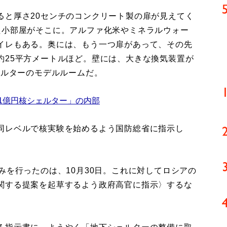
と厚さ20センチのコンクリート製の扉が見えてく
た小部屋がそこに。アルファ化米やミネラルウォー
イレもある。奥には、もう一つ扉があって、その先
約25平方メートルほど。壁には、大きな換気装置が
ェルターのモデルルームだ。
1億円核シェルター」の内部
同レベルで核実験を始めるよう国防総省に指示し
を行ったのは、10月30日。これに対してロシアの
関する提案を起草するよう政府高官に指示〉するな