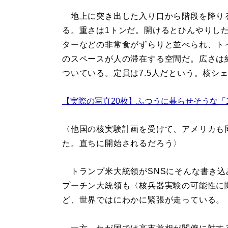
地上に突き出した入り口から階段を降りる
る。重さは1トンだ。開けるとひんやりし
ターなどの非常食がずらりと並べられ、ト
のスペースが人の滞在する空間だ。広さは
ついている。定員は7.5人だという。核シ
【実際の写真20枚】ふつうに暮らせそうな「
〈他国の核実験計画を受けて、アメリカも
た。直ちに開始されるだろう〉
トランプ米大統領がSNSにそんな書き込み
プーチン大統領も〈核兵器実験の可能性に
ど、世界ではにわかに緊張が走っている。