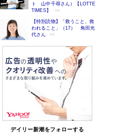
らも文庫化 映画化された直木賞受賞作もランク
ト 山中千尋さん）【LOTTE
イン［文庫ベストセラー］
Book Bang
TIMES】
PR
【特別読物】「救うこと、救
われること」（17） 角田光
代さん
PR
デイリー新潮をフォローする