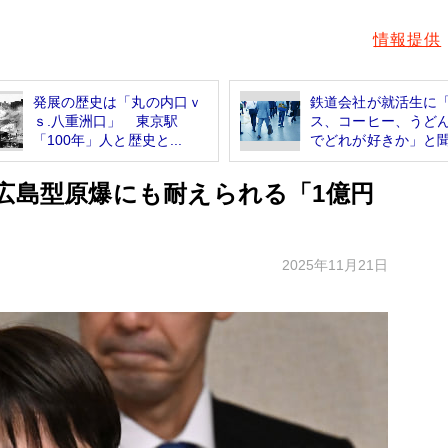
情報提供
発展の歴史は「丸の内口ｖ
鉄道会社が就活生に
ｓ.八重洲口」 東京駅
ス、コーヒー、うど
「100年」人と歴史と...
でどれが好きか」と聞.
 広島型原爆にも耐えられる「1億円
2025年11月21日