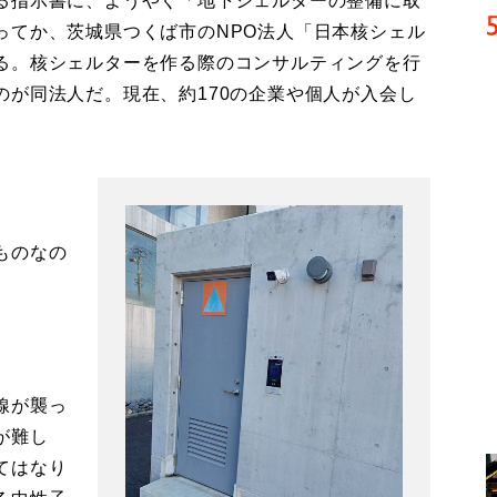
る指示書に、ようやく「地下シェルターの整備に取
ってか、茨城県つくば市のNPO法人「日本核シェル
る。核シェルターを作る際のコンサルティングを行
のが同法人だ。現在、約170の企業や個人が入会し
ものなの
線が襲っ
が難し
てはなり