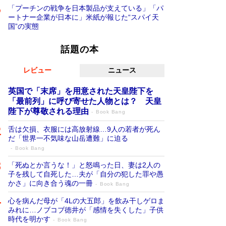
「プーチンの戦争を日本製品が支えている」「パ
ートナー企業が日本に」米紙が報じた“スパイ天
国”の実態
話題の本
レビュー
ニュース
英国で「末席」を用意された天皇陛下を
「最前列」に呼び寄せた人物とは？ 天皇
陛下が尊敬される理由
Book Bang
舌は欠損、衣服には高放射線…9人の若者が死ん
だ「世界一不気味な山岳遭難」に迫る
Book Bang
「死ぬとか言うな！」と怒鳴った日、妻は2人の
子を残して自死した…夫が「自分の犯した罪や愚
かさ」に向き合う魂の一冊
Book Bang
心を病んだ母が「4Lの大五郎」を飲み干しゲロま
みれに…ノブコブ徳井が「感情を失くした」子供
時代を明かす
Book Bang