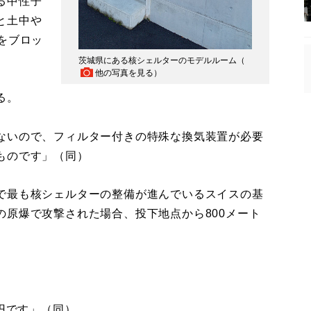
る中性子
と土中や
をブロッ
茨城県にある核シェルターのモデルルーム（
他の写真を見る
）
る。
ないので、フィルター付きの特殊な換気装置が必要
ものです」（同）
で最も核シェルターの整備が進んでいるスイスの基
の原爆で攻撃された場合、投下地点から800メート
億円です」（同）