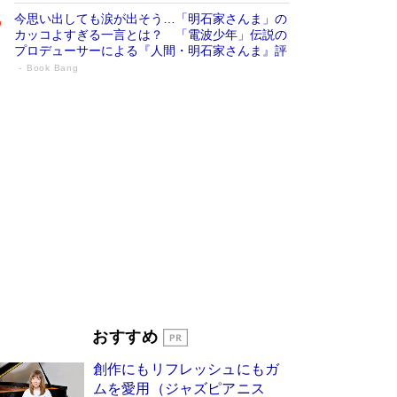
今思い出しても涙が出そう…「明石家さんま」の
カッコよすぎる一言とは？ 「電波少年」伝説の
プロデューサーによる『人間・明石家さんま』評
Book Bang
「宇宙兄弟」最終46巻がベストセラー1
位 宇宙開発への関心を押し上げた18年の
物語に幕 特装版には「宇宙で描かれたマ
ンガ」も収録
Book Bang
美輪明宏 晩年の回答を集めた『ほほえんで生き
るための人生相談』がランクイン［エンターテイ
メントベストセラー］
Book Bang
「『火垂るの墓』は、大嘘である」原作者が抱き
続けた“自責の念”とは…「自己憐憫は描きたくな
い」監督が徹底的にこだわったこと（後編） #
戦争の記憶
Book Bang
「叱って伸びるやつは、褒めたらもっと伸びる」
おすすめ
俳優・高嶋政伸が家族に教わった“人を育てるコ
ツ”…芸への考え方を明かす
Book Bang
創作にもリフレッシュにもガ
東野圭吾、伊坂幸太郎の人気シリーズ最新作どち
ムを愛用（ジャズピアニス