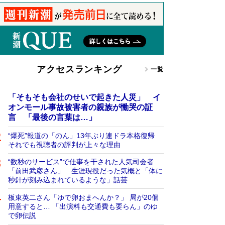
アクセスランキング
一覧
「そもそも会社のせいで起きた人災」 イ
オンモール事故被害者の親族が慟哭の証
言 「最後の言葉は…」
“爆死”報道の「のん」13年ぶり連ドラ本格復帰
それでも視聴者の評判が上々な理由
“数秒のサービス”で仕事を干された人気司会者
「前田武彦さん」 生涯現役だった気概と「体に
秒針が刻み込まれているような」話芸
板東英二さん「ゆで卵おまへんか？」 局が20個
用意すると… 「出演料も交通費も要らん」のゆ
で卵伝説