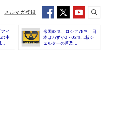
メルマガ登録
「アイ
米国82％、ロシア78％、日
んの中
本はわずか0・02％…核シ
..
ェルターの普及...