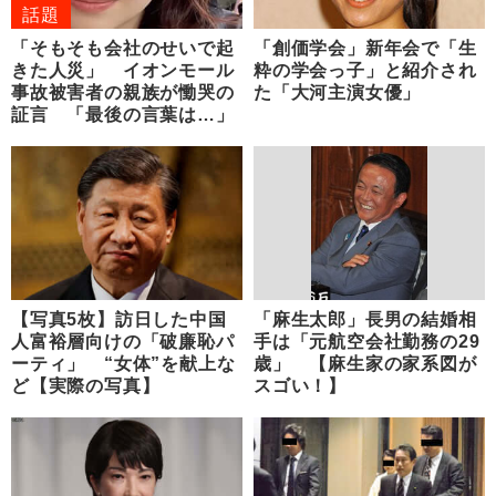
話題
「そもそも会社のせいで起
「創価学会」新年会で「生
きた人災」 イオンモール
粋の学会っ子」と紹介され
事故被害者の親族が慟哭の
た「大河主演女優」
証言 「最後の言葉は…」
【写真5枚】訪日した中国
「麻生太郎」長男の結婚相
人富裕層向けの「破廉恥パ
手は「元航空会社勤務の29
ーティ」 “女体”を献上な
歳」 【麻生家の家系図が
ど【実際の写真】
スゴい！】